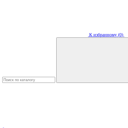
К избранному (
0
)