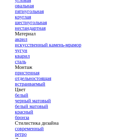
угловая
овальная
пятиугольная
круглая
шестиугольная
нестандартная
Материал
акрил
искусственный камень-мрамор
чугун
кварил
сталь
Монтаж
пристенная
отдельностоящая
встраиваемый
Цвет
белый
черный матовый
белый матовый
красный
бронза
Стилистика дизайна
современный
ретро