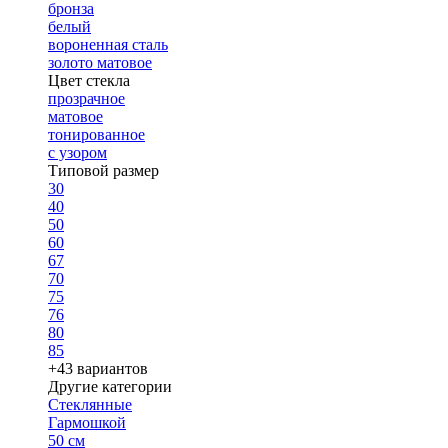
бронза
белый
вороненная сталь
золото матовое
Цвет стекла
прозрачное
матовое
тонированное
с узором
Типовой размер
30
40
50
60
67
70
75
76
80
85
+43 вариантов
Другие категории
Стеклянные
Гармошкой
50 см