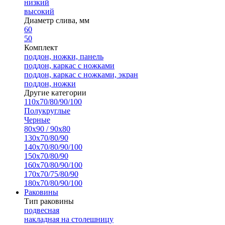
низкий
высокий
Диаметр слива, мм
60
50
Комплект
поддон, ножки, панель
поддон, каркас с ножками
поддон, каркас с ножками, экран
поддон, ножки
Другие категории
110х70/80/90/100
Полукруглые
Черные
80х90 / 90х80
130х70/80/90
140х70/80/90/100
150х70/80/90
160х70/80/90/100
170х70/75/80/90
180х70/80/90/100
Раковины
Тип раковины
подвесная
накладная на столешницу