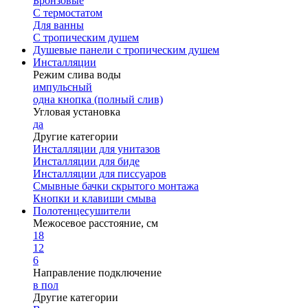
Бронзовые
С термостатом
Для ванны
С тропическим душем
Душевые панели с тропическим душем
Инсталляции
Режим слива воды
импульсный
одна кнопка (полный слив)
Угловая установка
да
Другие категории
Инсталляции для унитазов
Инсталляции для биде
Инсталляции для писсуаров
Смывные бачки скрытого монтажа
Кнопки и клавиши смыва
Полотенцесушители
Межосевое расстояние, см
18
12
6
Направление подключение
в пол
Другие категории