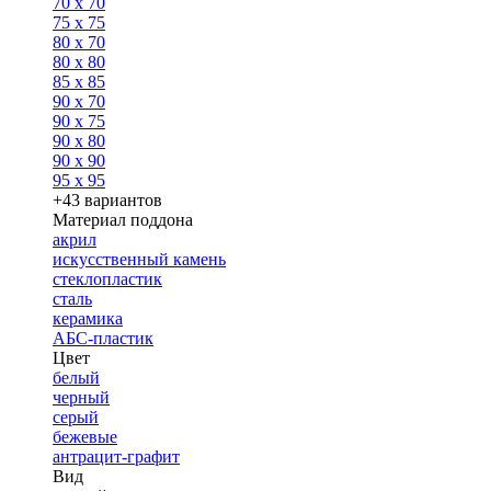
70 x 70
75 x 75
80 x 70
80 x 80
85 x 85
90 x 70
90 x 75
90 x 80
90 x 90
95 x 95
+43 вариантов
Материал поддона
акрил
искусственный камень
стеклопластик
сталь
керамика
АБС-пластик
Цвет
белый
черный
серый
бежевые
антрацит-графит
Вид