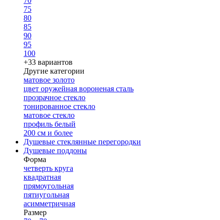
70
75
80
85
90
95
100
+33 вариантов
Другие категории
матовое золото
цвет оружейная вороненая сталь
прозрачное стекло
тонированное стекло
матовое стекло
профиль белый
200 см и более
Душевые стеклянные перегородки
Душевые поддоны
Форма
четверть круга
квадратная
прямоугольная
пятиугольная
асимметричная
Размер