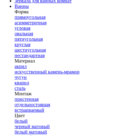
Зеркала для ванных комнат
Ванны
Форма
прямоугольная
асимметричная
угловая
овальная
пятиугольная
круглая
шестиугольная
нестандартная
Материал
акрил
искусственный камень-мрамор
чугун
кварил
сталь
Монтаж
пристенная
отдельностоящая
встраиваемый
Цвет
белый
черный матовый
белый матовый