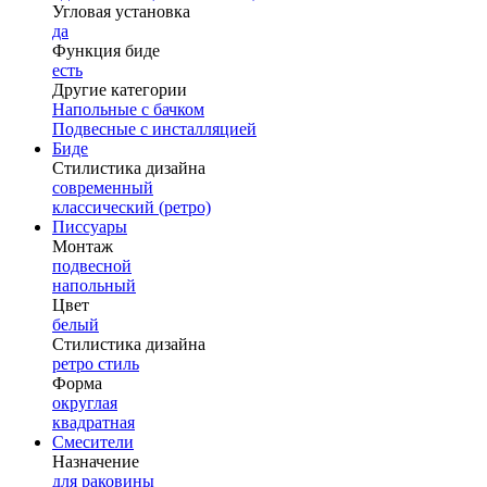
Угловая установка
да
Функция биде
есть
Другие категории
Напольные с бачком
Подвесные с инсталляцией
Биде
Стилистика дизайна
современный
классический (ретро)
Писсуары
Монтаж
подвесной
напольный
Цвет
белый
Стилистика дизайна
ретро стиль
Форма
округлая
квадратная
Смесители
Назначение
для раковины