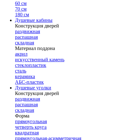
60 см
70 см
180 см
Душевые кабины
Конструкция дверей
раздвижная
распашная
складная
Материал поддона
акрил
искусственный камень
стеклопластик
сталь
керамика
АБС-пластик
Душевые уголки
Конструкция дверей
раздвижная
распашная
складная
Форма
прямоугольная
четверть круга
квадратная
прямоугольная-асимметричная