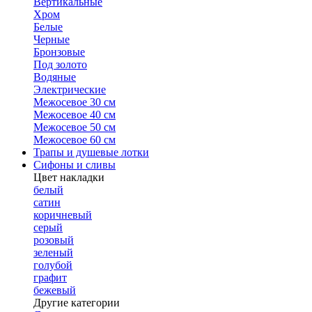
Вертикальные
Хром
Белые
Черные
Бронзовые
Под золото
Водяные
Электрические
Межосевое 30 см
Межосевое 40 см
Межосевое 50 см
Межосевое 60 см
Трапы и душевые лотки
Сифоны и сливы
Цвет накладки
белый
сатин
коричневый
серый
розовый
зеленый
голубой
графит
бежевый
Другие категории