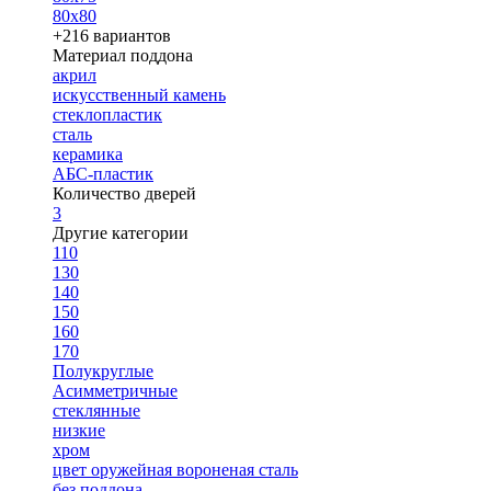
80х80
+216 вариантов
Материал поддона
акрил
искусственный камень
стеклопластик
сталь
керамика
АБС-пластик
Количество дверей
3
Другие категории
110
130
140
150
160
170
Полукруглые
Асимметричные
стеклянные
низкие
хром
цвет оружейная вороненая сталь
без поддона