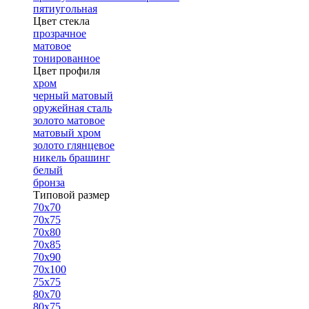
пятиугольная
Цвет стекла
прозрачное
матовое
тонированное
Цвет профиля
хром
черный матовый
оружейная сталь
золото матовое
матовый хром
золото глянцевое
никель брашинг
белый
бронза
Типовой размер
70х70
70х75
70х80
70х85
70х90
70х100
75х75
80х70
80х75