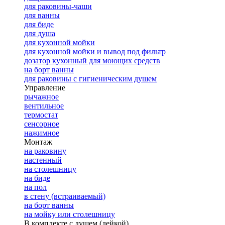
для раковины-чаши
для ванны
для биде
для душа
для кухонной мойки
для кухонной мойки и вывод под фильтр
дозатор кухонный для моющих средств
на борт ванны
для раковины с гигиеническим душем
Управление
рычажное
вентильное
термостат
сенсорное
нажимное
Монтаж
на раковину
настенный
на столешницу
на биде
на пол
в стену (встраиваемый)
на борт ванны
на мойку или столешницу
В комплекте с душем (лейкой)