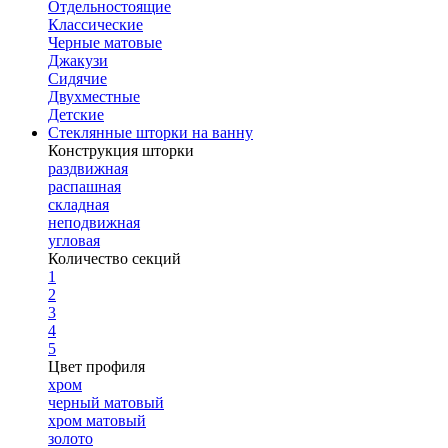
Отдельностоящие
Классические
Черные матовые
Джакузи
Сидячие
Двухместные
Детские
Стеклянные шторки на ванну
Конструкция шторки
раздвижная
распашная
складная
неподвижная
угловая
Количество секций
1
2
3
4
5
Цвет профиля
хром
черный матовый
хром матовый
золото