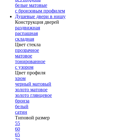
белые матовые
с бронзовым профилем
Душевые двери в нишу
Конструкция дверей
раздвижная
распашная
складная
Цвет стекла
прозрачное
матовое
тонированное
с узором
Цвет профиля
хром
черный матовый
золото матовое
золото глянцевое
бронза
белый
сатин
Типовой размер
55
60
65