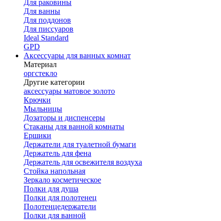
Для раковины
Для ванны
Для поддонов
Для писсуаров
Ideal Standard
GPD
Аксессуары для ванных комнат
Материал
оргстекло
Другие категории
аксессуары матовое золото
Крючки
Мыльницы
Дозаторы и диспенсеры
Стаканы для ванной комнаты
Ершики
Держатели для туалетной бумаги
Держатель для фена
Держатель для освежителя воздуха
Стойка напольная
Зеркало косметическое
Полки для душа
Полки для полотенец
Полотенцедержатели
Полки для ванной