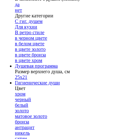
да
нет
Другие категории
С гиг. душем
Для кухни
В ретро стиле
в черном цвете
в белом цвете
в цвете золото
в цвете бронза
в цвете хром
Душевая программа
Размер верхнего душа, см
25х21
Гигиенические души
Цвет
хром
черный
белый
золото
матовое золото
бронза
антрацит
никель
сатин