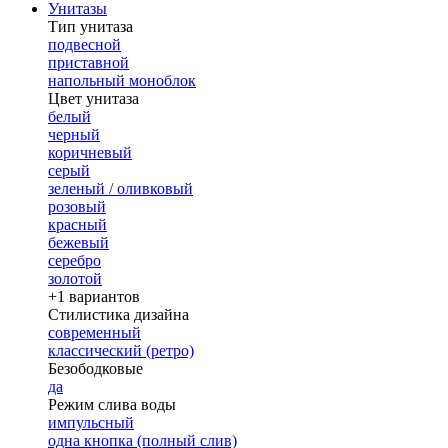
Унитазы
Тип унитаза
подвесной
приставной
напольный моноблок
Цвет унитаза
белый
черный
коричневый
серый
зеленый / оливковый
розовый
красный
бежевый
серебро
золотой
+1 вариантов
Стилистика дизайна
современный
классический (ретро)
Безободковые
да
Режим слива воды
импульсный
одна кнопка (полный слив)