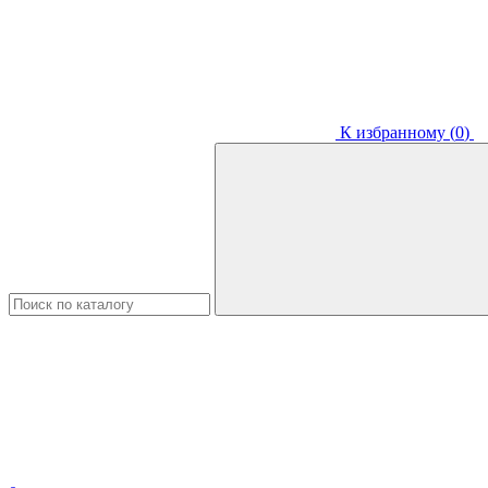
К избранному (
0
)