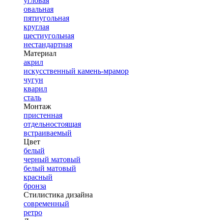
угловая
овальная
пятиугольная
круглая
шестиугольная
нестандартная
Материал
акрил
искусственный камень-мрамор
чугун
кварил
сталь
Монтаж
пристенная
отдельностоящая
встраиваемый
Цвет
белый
черный матовый
белый матовый
красный
бронза
Стилистика дизайна
современный
ретро