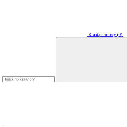
К избранному (
0
)