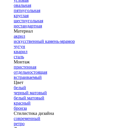
угловая
овальная
пятиугольная
круглая
шестиугольная
нестандартная
Материал
акрил
искусственный камень-мрамор
чугун
кварил
сталь
Монтаж
пристенная
отдельностоящая
встраиваемый
Цвет
белый
черный матовый
белый матовый
красный
бронза
Стилистика дизайна
современный
ретро