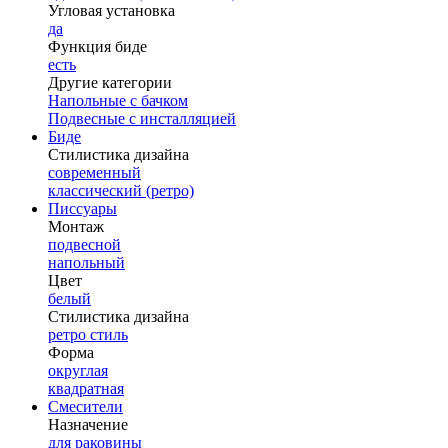
Угловая установка
да
Функция биде
есть
Другие категории
Напольные с бачком
Подвесные с инсталляцией
Биде
Стилистика дизайна
современный
классический (ретро)
Писсуары
Монтаж
подвесной
напольный
Цвет
белый
Стилистика дизайна
ретро стиль
Форма
округлая
квадратная
Смесители
Назначение
для раковины