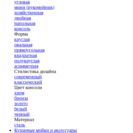
угловая
мини (рукомойник)
хозяйственная
двойная
напольная
консоль
Форма
круглая
овальная
прямоугольная
квадратная
полукруглая
асимметрия
Стилистика дизайна
современный
классический
Цвет консоли
хром
бронза
золото
белый
черный
Материал
сталь
Кухонные мойки и аксессуары