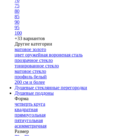
70
75
80
85
90
95
100
+33 вариантов
Другие категории
матовое золото
цвет оружейная вороненая сталь
прозрачное стекло
тонированное стекло
матовое стекло
профиль белый
200 см и более
Душевые стеклянные перегородки
Душевые поддоны
Форма
четверть круга
квадратная
прямоугольная
пятиугольная
асимметричная
Размер