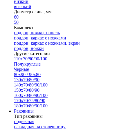
низкий
высокий
Диаметр слива, мм
60
50
Комплект
поддон, ножки, панель
поддон, каркас с ножками
поддон, каркас с ножками, экран
поддон, ножки
Другие категории
110х70/80/90/100
Полукруглые
Черные
80х90 / 90х80
130х70/80/90
140х70/80/90/100
150х70/80/90
160х70/80/90/100
170х70/75/80/90
180х70/80/90/100
Раковины
Тип раковины
подвесная
накладная на столешницу