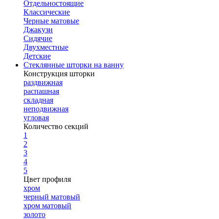
Отдельностоящие
Классические
Черные матовые
Джакузи
Сидячие
Двухместные
Детские
Стеклянные шторки на ванну
Конструкция шторки
раздвижная
распашная
складная
неподвижная
угловая
Количество секций
1
2
3
4
5
Цвет профиля
хром
черный матовый
хром матовый
золото