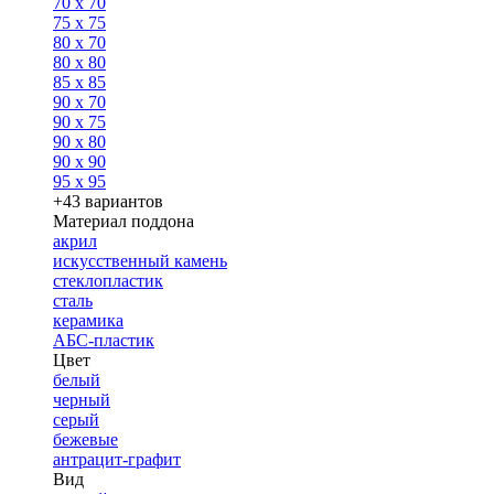
70 x 70
75 x 75
80 x 70
80 x 80
85 x 85
90 x 70
90 x 75
90 x 80
90 x 90
95 x 95
+43 вариантов
Материал поддона
акрил
искусственный камень
стеклопластик
сталь
керамика
АБС-пластик
Цвет
белый
черный
серый
бежевые
антрацит-графит
Вид