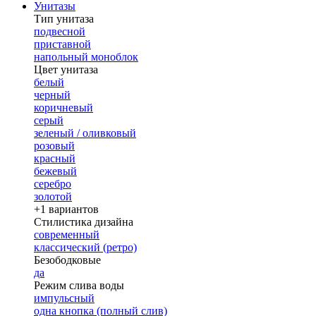
Унитазы
Тип унитаза
подвесной
приставной
напольный моноблок
Цвет унитаза
белый
черный
коричневый
серый
зеленый / оливковый
розовый
красный
бежевый
серебро
золотой
+1 вариантов
Стилистика дизайна
современный
классический (ретро)
Безободковые
да
Режим слива воды
импульсный
одна кнопка (полный слив)