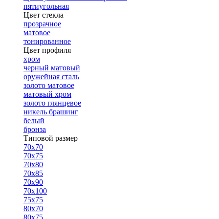
пятиугольная
Цвет стекла
прозрачное
матовое
тонированное
Цвет профиля
хром
черный матовый
оружейная сталь
золото матовое
матовый хром
золото глянцевое
никель брашинг
белый
бронза
Типовой размер
70х70
70х75
70х80
70х85
70х90
70х100
75х75
80х70
80х75