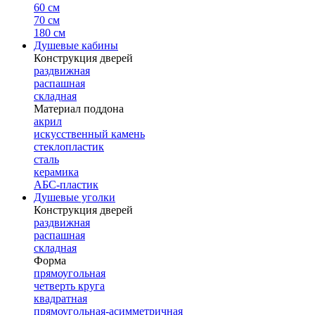
60 см
70 см
180 см
Душевые кабины
Конструкция дверей
раздвижная
распашная
складная
Материал поддона
акрил
искусственный камень
стеклопластик
сталь
керамика
АБС-пластик
Душевые уголки
Конструкция дверей
раздвижная
распашная
складная
Форма
прямоугольная
четверть круга
квадратная
прямоугольная-асимметричная