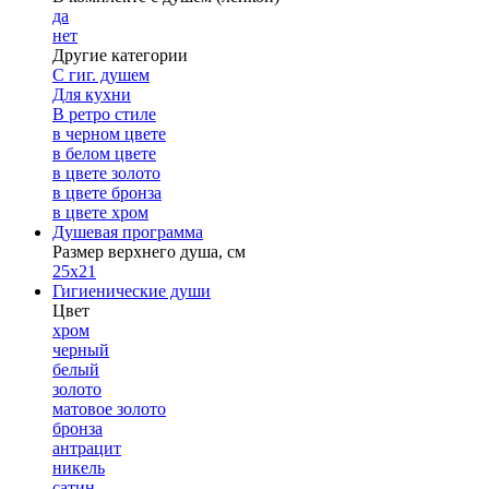
да
нет
Другие категории
С гиг. душем
Для кухни
В ретро стиле
в черном цвете
в белом цвете
в цвете золото
в цвете бронза
в цвете хром
Душевая программа
Размер верхнего душа, см
25х21
Гигиенические души
Цвет
хром
черный
белый
золото
матовое золото
бронза
антрацит
никель
сатин