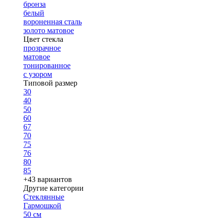
бронза
белый
вороненная сталь
золото матовое
Цвет стекла
прозрачное
матовое
тонированное
с узором
Типовой размер
30
40
50
60
67
70
75
76
80
85
+43 вариантов
Другие категории
Стеклянные
Гармошкой
50 см