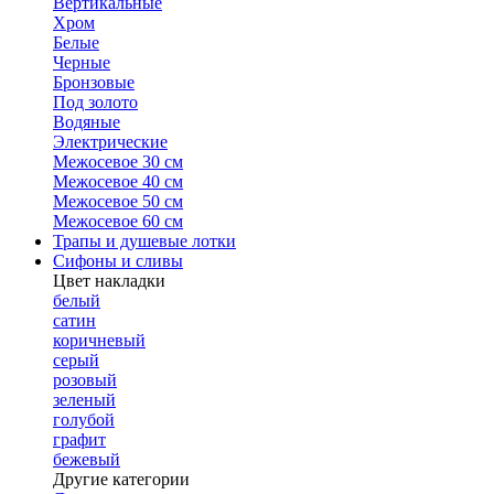
Вертикальные
Хром
Белые
Черные
Бронзовые
Под золото
Водяные
Электрические
Межосевое 30 см
Межосевое 40 см
Межосевое 50 см
Межосевое 60 см
Трапы и душевые лотки
Сифоны и сливы
Цвет накладки
белый
сатин
коричневый
серый
розовый
зеленый
голубой
графит
бежевый
Другие категории