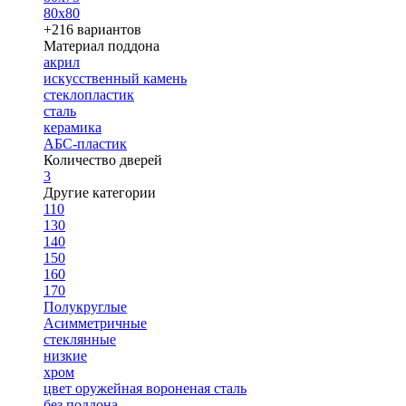
80х80
+216 вариантов
Материал поддона
акрил
искусственный камень
стеклопластик
сталь
керамика
АБС-пластик
Количество дверей
3
Другие категории
110
130
140
150
160
170
Полукруглые
Асимметричные
стеклянные
низкие
хром
цвет оружейная вороненая сталь
без поддона