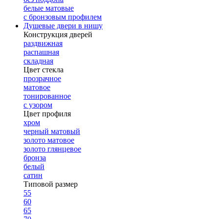
белые матовые
с бронзовым профилем
Душевые двери в нишу
Конструкция дверей
раздвижная
распашная
складная
Цвет стекла
прозрачное
матовое
тонированное
с узором
Цвет профиля
хром
черный матовый
золото матовое
золото глянцевое
бронза
белый
сатин
Типовой размер
55
60
65