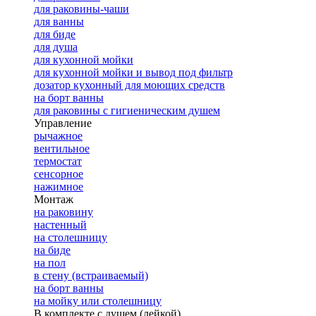
для раковины-чаши
для ванны
для биде
для душа
для кухонной мойки
для кухонной мойки и вывод под фильтр
дозатор кухонный для моющих средств
на борт ванны
для раковины с гигиеническим душем
Управление
рычажное
вентильное
термостат
сенсорное
нажимное
Монтаж
на раковину
настенный
на столешницу
на биде
на пол
в стену (встраиваемый)
на борт ванны
на мойку или столешницу
В комплекте с душем (лейкой)