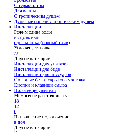
Бронзовые
С термостатом
Для ванны
С тропическим душем
Душевые панели с тропическим душем
Инсталляции
Режим слива воды
импульсный
одна кнопка (полный слив)
Угловая установка
да
Другие категории
Инсталляции для унитазов
Инсталляции для биде
Инсталляции для писсуаров
Смывные бачки скрытого монтажа
Кнопки и клавиши смыва
Полотенцесушители
Межосевое расстояние, см
18
12
6
Направление подключение
в пол
Другие категории