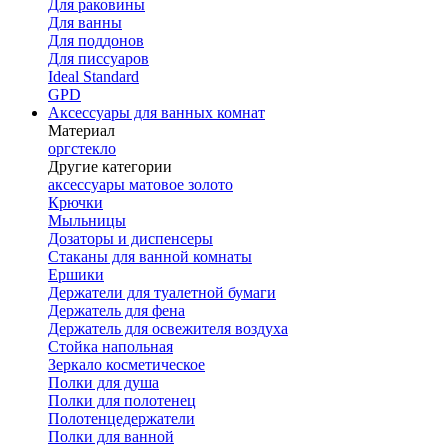
Для раковины
Для ванны
Для поддонов
Для писсуаров
Ideal Standard
GPD
Аксессуары для ванных комнат
Материал
оргстекло
Другие категории
аксессуары матовое золото
Крючки
Мыльницы
Дозаторы и диспенсеры
Стаканы для ванной комнаты
Ершики
Держатели для туалетной бумаги
Держатель для фена
Держатель для освежителя воздуха
Стойка напольная
Зеркало косметическое
Полки для душа
Полки для полотенец
Полотенцедержатели
Полки для ванной