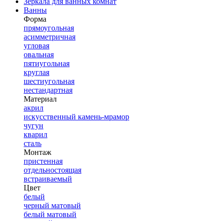
Зеркала для ванных комнат
Ванны
Форма
прямоугольная
асимметричная
угловая
овальная
пятиугольная
круглая
шестиугольная
нестандартная
Материал
акрил
искусственный камень-мрамор
чугун
кварил
сталь
Монтаж
пристенная
отдельностоящая
встраиваемый
Цвет
белый
черный матовый
белый матовый