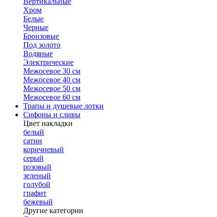
Вертикальные
Хром
Белые
Черные
Бронзовые
Под золото
Водяные
Электрические
Межосевое 30 см
Межосевое 40 см
Межосевое 50 см
Межосевое 60 см
Трапы и душевые лотки
Сифоны и сливы
Цвет накладки
белый
сатин
коричневый
серый
розовый
зеленый
голубой
графит
бежевый
Другие категории