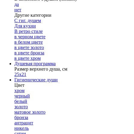
да
нет
Другие категории
С гиг. душем
Для кухни
В ретро стиле
в черном цвете
в белом цвете
в цвете золото
в цвете бронза
в цвете хром
Душевая программа
Размер верхнего душа, см
25х21
Гигиенические души
Цвет
хром
черный
белый
золото
матовое золото
бронза
антрацит
никель
сатин