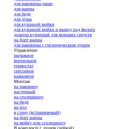
для раковины-чаши
для ванны
для биде
для душа
для кухонной мойки
для кухонной мойки и вывод под фильтр
дозатор кухонный для моющих средств
на борт ванны
для раковины с гигиеническим душем
Управление
рычажное
вентильное
термостат
сенсорное
нажимное
Монтаж
на раковину
настенный
на столешницу
на биде
на пол
в стену (встраиваемый)
на борт ванны
на мойку или столешницу
В комплекте с душем (лейкой)