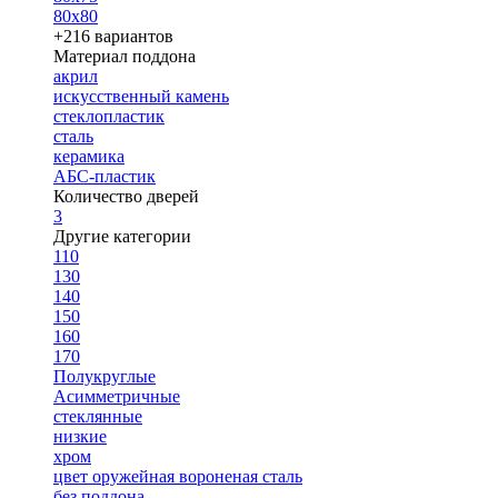
80х80
+216 вариантов
Материал поддона
акрил
искусственный камень
стеклопластик
сталь
керамика
АБС-пластик
Количество дверей
3
Другие категории
110
130
140
150
160
170
Полукруглые
Асимметричные
стеклянные
низкие
хром
цвет оружейная вороненая сталь
без поддона