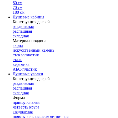
60 см
70 см
180 см
Душевые кабины
Конструкция дверей
раздвижная
распашная
складная
Материал поддона
акрил
искусственный камень
стеклопластик
сталь
керамика
АБС-пластик
Душевые уголки
Конструкция дверей
раздвижная
распашная
складная
Форма
прямоугольная
четверть круга
квадратная
прямоугольная-асимметричная