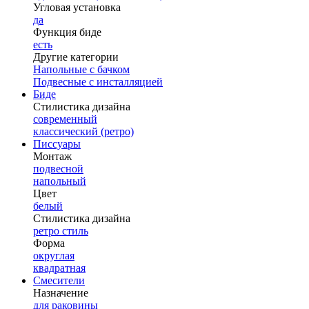
Угловая установка
да
Функция биде
есть
Другие категории
Напольные с бачком
Подвесные с инсталляцией
Биде
Стилистика дизайна
современный
классический (ретро)
Писсуары
Монтаж
подвесной
напольный
Цвет
белый
Стилистика дизайна
ретро стиль
Форма
округлая
квадратная
Смесители
Назначение
для раковины