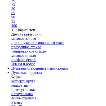
70
75
80
85
90
95
100
+33 вариантов
Другие категории
матовое золото
цвет оружейная вороненая сталь
прозрачное стекло
тонированное стекло
матовое стекло
профиль белый
200 см и более
Душевые стеклянные перегородки
Душевые поддоны
Форма
четверть круга
квадратная
прямоугольная
пятиугольная
асимметричная
Размер