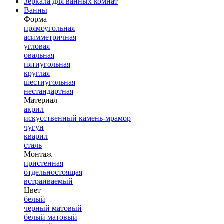
Зеркала для ванных комнат
Ванны
Форма
прямоугольная
асимметричная
угловая
овальная
пятиугольная
круглая
шестиугольная
нестандартная
Материал
акрил
искусственный камень-мрамор
чугун
кварил
сталь
Монтаж
пристенная
отдельностоящая
встраиваемый
Цвет
белый
черный матовый
белый матовый