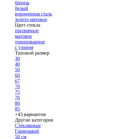
бронза
белый
вороненная сталь
золото матовое
Цвет стекла
прозрачное
матовое
тонированное
с узором
Типовой размер
30
40
50
60
67
70
75
76
80
85
+43 вариантов
Другие категории
Стеклянные
Гармошкой
50 см