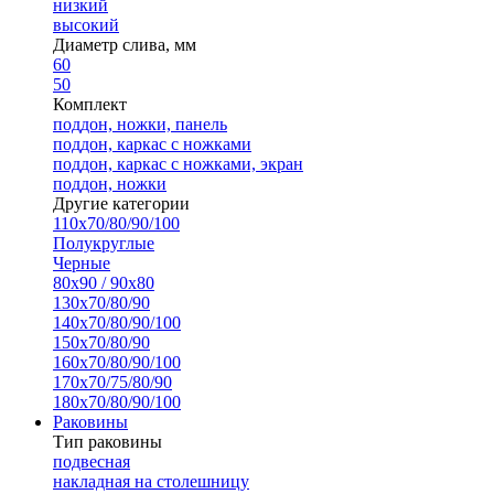
низкий
высокий
Диаметр слива, мм
60
50
Комплект
поддон, ножки, панель
поддон, каркас с ножками
поддон, каркас с ножками, экран
поддон, ножки
Другие категории
110х70/80/90/100
Полукруглые
Черные
80х90 / 90х80
130х70/80/90
140х70/80/90/100
150х70/80/90
160х70/80/90/100
170х70/75/80/90
180х70/80/90/100
Раковины
Тип раковины
подвесная
накладная на столешницу