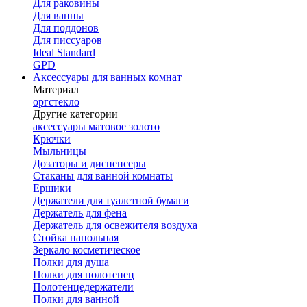
Для раковины
Для ванны
Для поддонов
Для писсуаров
Ideal Standard
GPD
Аксессуары для ванных комнат
Материал
оргстекло
Другие категории
аксессуары матовое золото
Крючки
Мыльницы
Дозаторы и диспенсеры
Стаканы для ванной комнаты
Ершики
Держатели для туалетной бумаги
Держатель для фена
Держатель для освежителя воздуха
Стойка напольная
Зеркало косметическое
Полки для душа
Полки для полотенец
Полотенцедержатели
Полки для ванной