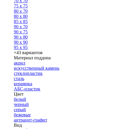
70 x 70
75 x 75
80 x 70
80 x 80
85 x 85
90 x 70
90 x 75
90 x 80
90 x 90
95 x 95
+43 вариантов
Материал поддона
акрил
искусственный камень
стеклопластик
сталь
керамика
АБС-пластик
Цвет
белый
черный
серый
бежевые
антрацит-графит
Вид