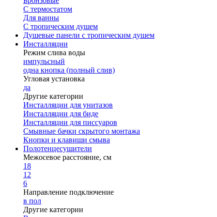
Бронзовые
С термостатом
Для ванны
С тропическим душем
Душевые панели с тропическим душем
Инсталляции
Режим слива воды
импульсный
одна кнопка (полный слив)
Угловая установка
да
Другие категории
Инсталляции для унитазов
Инсталляции для биде
Инсталляции для писсуаров
Смывные бачки скрытого монтажа
Кнопки и клавиши смыва
Полотенцесушители
Межосевое расстояние, см
18
12
6
Направление подключение
в пол
Другие категории