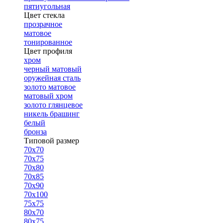
пятиугольная
Цвет стекла
прозрачное
матовое
тонированное
Цвет профиля
хром
черный матовый
оружейная сталь
золото матовое
матовый хром
золото глянцевое
никель брашинг
белый
бронза
Типовой размер
70х70
70х75
70х80
70х85
70х90
70х100
75х75
80х70
80х75