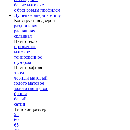
белые матовые
с бронзовым профилем
Душевые двери в нишу
Конструкция дверей
раздвижная
распашная
складная
Цвет стекла
прозрачное
матовое
тонированное
с узором
Цвет профиля
хром
черный матовый
золото матовое
золото глянцевое
бронза
белый
сатин
Типовой размер
55
60
65