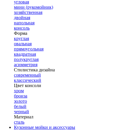
угловая
мини (рукомойник)
хозяйственная
двойная
напольная
консоль
Форма
круглая
овальная
прямоугольная
квадратная
полукруглая
асимметрия
Стилистика дизайна
современный
классический
Цвет консоли
хром
бронза
золото
белый
черный
Материал
сталь
Кухонные мойки и аксессуары