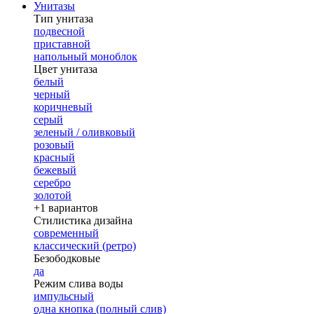
Унитазы
Тип унитаза
подвесной
приставной
напольный моноблок
Цвет унитаза
белый
черный
коричневый
серый
зеленый / оливковый
розовый
красный
бежевый
серебро
золотой
+1 вариантов
Стилистика дизайна
современный
классический (ретро)
Безободковые
да
Режим слива воды
импульсный
одна кнопка (полный слив)