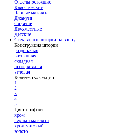
Отдельностоящие
Классические
Черные матовые
Джакузи
Сидячие
Двухместные
Детские
Стеклянные шторки на ванну
Конструкция шторки
раздвижная
распашная
складная
неподвижная
угловая
Количество секций
1
2
3
4
5
Цвет профиля
хром
черный матовый
хром матовый
золото