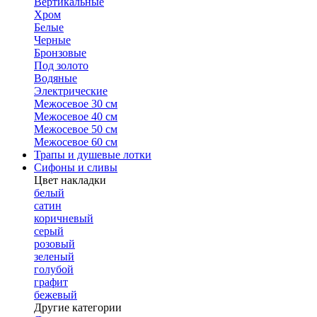
Вертикальные
Хром
Белые
Черные
Бронзовые
Под золото
Водяные
Электрические
Межосевое 30 см
Межосевое 40 см
Межосевое 50 см
Межосевое 60 см
Трапы и душевые лотки
Сифоны и сливы
Цвет накладки
белый
сатин
коричневый
серый
розовый
зеленый
голубой
графит
бежевый
Другие категории