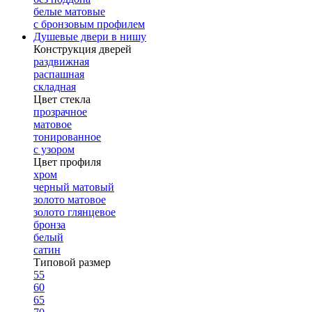
белые матовые
с бронзовым профилем
Душевые двери в нишу
Конструкция дверей
раздвижная
распашная
складная
Цвет стекла
прозрачное
матовое
тонированное
с узором
Цвет профиля
хром
черный матовый
золото матовое
золото глянцевое
бронза
белый
сатин
Типовой размер
55
60
65