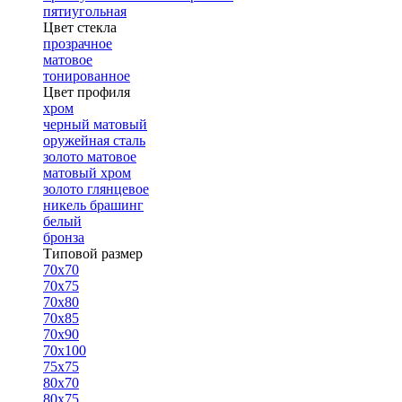
пятиугольная
Цвет стекла
прозрачное
матовое
тонированное
Цвет профиля
хром
черный матовый
оружейная сталь
золото матовое
матовый хром
золото глянцевое
никель брашинг
белый
бронза
Типовой размер
70х70
70х75
70х80
70х85
70х90
70х100
75х75
80х70
80х75