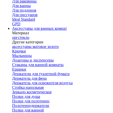
Для раковины
Для ванны
Для поддонов
Для писсуаров
Ideal Standard
GPD
Аксессуары для ванных комнат
Материал
оргстекло
Другие категории
аксессуары матовое золото
Крючки
Мыльницы
Дозаторы и диспенсеры
Стаканы для ванной комнаты
Ершики
Держатели для туалетной бумаги
Держатель для фена
Держатель для освежителя воздуха
Стойка напольная
Зеркало косметическое
Полки для душа
Полки для полотенец
Полотенцедержатели
Полки для ванной