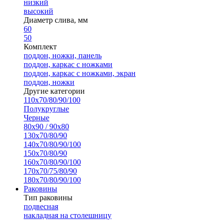
низкий
высокий
Диаметр слива, мм
60
50
Комплект
поддон, ножки, панель
поддон, каркас с ножками
поддон, каркас с ножками, экран
поддон, ножки
Другие категории
110х70/80/90/100
Полукруглые
Черные
80х90 / 90х80
130х70/80/90
140х70/80/90/100
150х70/80/90
160х70/80/90/100
170х70/75/80/90
180х70/80/90/100
Раковины
Тип раковины
подвесная
накладная на столешницу