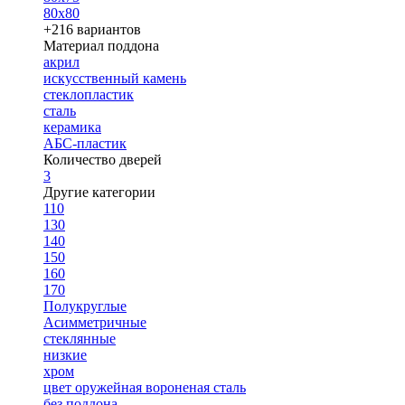
80х80
+216 вариантов
Материал поддона
акрил
искусственный камень
стеклопластик
сталь
керамика
АБС-пластик
Количество дверей
3
Другие категории
110
130
140
150
160
170
Полукруглые
Асимметричные
стеклянные
низкие
хром
цвет оружейная вороненая сталь
без поддона