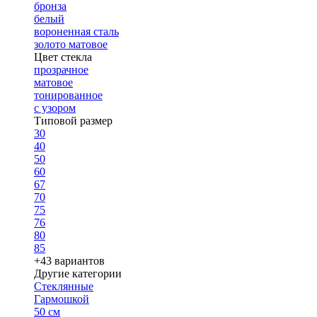
бронза
белый
вороненная сталь
золото матовое
Цвет стекла
прозрачное
матовое
тонированное
с узором
Типовой размер
30
40
50
60
67
70
75
76
80
85
+43 вариантов
Другие категории
Стеклянные
Гармошкой
50 см