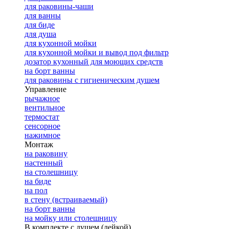
для раковины-чаши
для ванны
для биде
для душа
для кухонной мойки
для кухонной мойки и вывод под фильтр
дозатор кухонный для моющих средств
на борт ванны
для раковины с гигиеническим душем
Управление
рычажное
вентильное
термостат
сенсорное
нажимное
Монтаж
на раковину
настенный
на столешницу
на биде
на пол
в стену (встраиваемый)
на борт ванны
на мойку или столешницу
В комплекте с душем (лейкой)