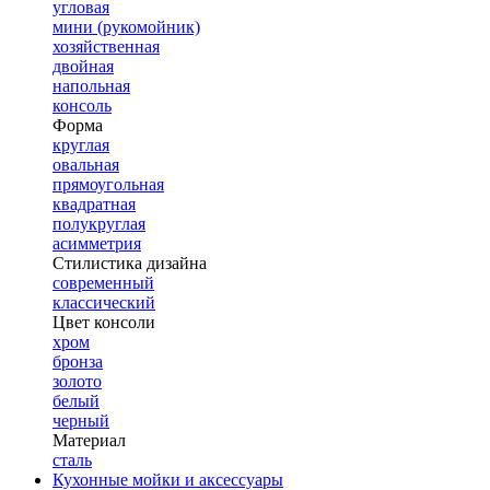
угловая
мини (рукомойник)
хозяйственная
двойная
напольная
консоль
Форма
круглая
овальная
прямоугольная
квадратная
полукруглая
асимметрия
Стилистика дизайна
современный
классический
Цвет консоли
хром
бронза
золото
белый
черный
Материал
сталь
Кухонные мойки и аксессуары