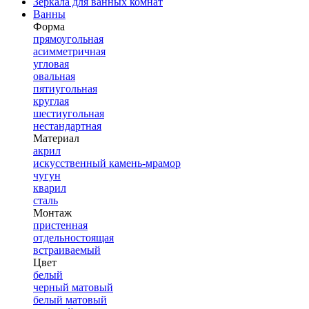
Зеркала для ванных комнат
Ванны
Форма
прямоугольная
асимметричная
угловая
овальная
пятиугольная
круглая
шестиугольная
нестандартная
Материал
акрил
искусственный камень-мрамор
чугун
кварил
сталь
Монтаж
пристенная
отдельностоящая
встраиваемый
Цвет
белый
черный матовый
белый матовый