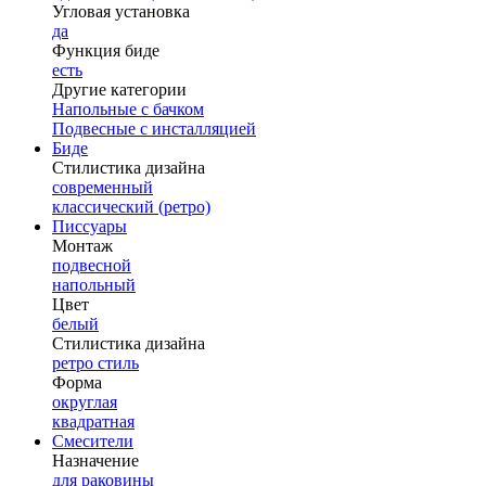
Угловая установка
да
Функция биде
есть
Другие категории
Напольные с бачком
Подвесные с инсталляцией
Биде
Стилистика дизайна
современный
классический (ретро)
Писсуары
Монтаж
подвесной
напольный
Цвет
белый
Стилистика дизайна
ретро стиль
Форма
округлая
квадратная
Смесители
Назначение
для раковины