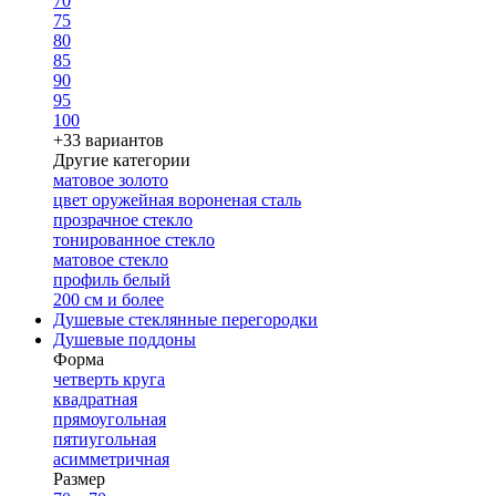
70
75
80
85
90
95
100
+33 вариантов
Другие категории
матовое золото
цвет оружейная вороненая сталь
прозрачное стекло
тонированное стекло
матовое стекло
профиль белый
200 см и более
Душевые стеклянные перегородки
Душевые поддоны
Форма
четверть круга
квадратная
прямоугольная
пятиугольная
асимметричная
Размер