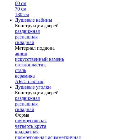
60 см
70 см
180 см
Душевые кабины
Конструкция дверей
раздвижная
распашная
складная
Материал поддона
акрил
искусственный камень
стеклопластик
сталь
керамика
АБС-пластик
Душевые уголки
Конструкция дверей
раздвижная
распашная
складная
Форма
прямоугольная
четверть круга
квадратная
прямоугольная-асимметричная