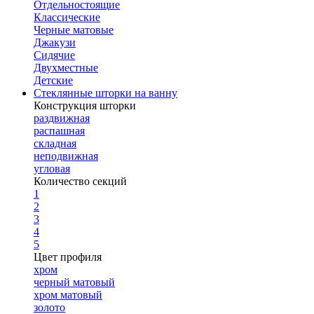
Отдельностоящие
Классические
Черные матовые
Джакузи
Сидячие
Двухместные
Детские
Стеклянные шторки на ванну
Конструкция шторки
раздвижная
распашная
складная
неподвижная
угловая
Количество секций
1
2
3
4
5
Цвет профиля
хром
черный матовый
хром матовый
золото