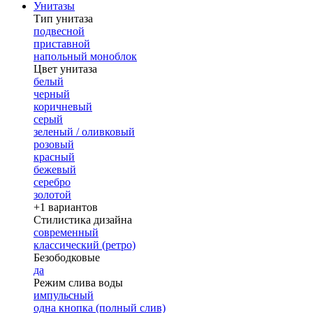
Унитазы
Тип унитаза
подвесной
приставной
напольный моноблок
Цвет унитаза
белый
черный
коричневый
серый
зеленый / оливковый
розовый
красный
бежевый
серебро
золотой
+1 вариантов
Стилистика дизайна
современный
классический (ретро)
Безободковые
да
Режим слива воды
импульсный
одна кнопка (полный слив)