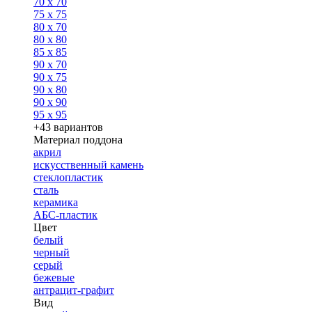
70 x 70
75 x 75
80 x 70
80 x 80
85 x 85
90 x 70
90 x 75
90 x 80
90 x 90
95 x 95
+43 вариантов
Материал поддона
акрил
искусственный камень
стеклопластик
сталь
керамика
АБС-пластик
Цвет
белый
черный
серый
бежевые
антрацит-графит
Вид