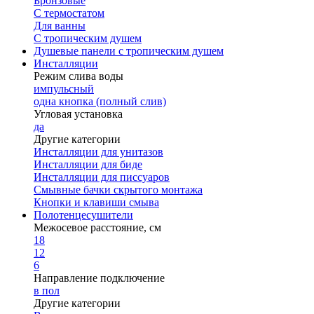
Бронзовые
С термостатом
Для ванны
С тропическим душем
Душевые панели с тропическим душем
Инсталляции
Режим слива воды
импульсный
одна кнопка (полный слив)
Угловая установка
да
Другие категории
Инсталляции для унитазов
Инсталляции для биде
Инсталляции для писсуаров
Смывные бачки скрытого монтажа
Кнопки и клавиши смыва
Полотенцесушители
Межосевое расстояние, см
18
12
6
Направление подключение
в пол
Другие категории