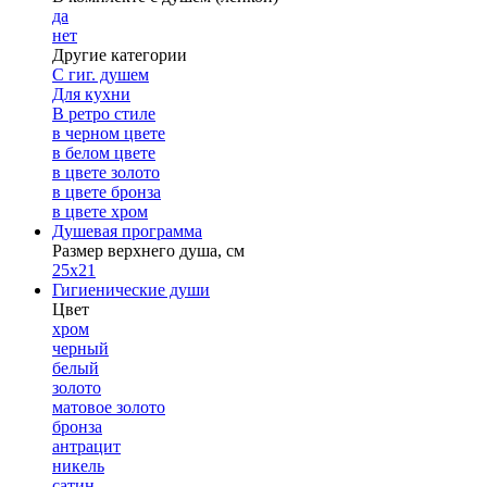
да
нет
Другие категории
С гиг. душем
Для кухни
В ретро стиле
в черном цвете
в белом цвете
в цвете золото
в цвете бронза
в цвете хром
Душевая программа
Размер верхнего душа, см
25х21
Гигиенические души
Цвет
хром
черный
белый
золото
матовое золото
бронза
антрацит
никель
сатин