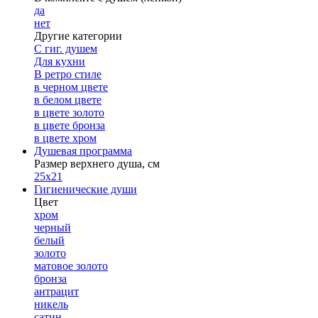
да
нет
Другие категории
С гиг. душем
Для кухни
В ретро стиле
в черном цвете
в белом цвете
в цвете золото
в цвете бронза
в цвете хром
Душевая программа
Размер верхнего душа, см
25х21
Гигиенические души
Цвет
хром
черный
белый
золото
матовое золото
бронза
антрацит
никель
сатин