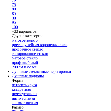
70
75
80
85
90
95
100
+33 вариантов
Другие категории
матовое золото
цвет оружейная вороненая сталь
прозрачное стекло
тонированное стекло
матовое стекло
профиль белый
200 см и более
Душевые стеклянные перегородки
Душевые поддоны
Форма
четверть круга
квадратная
прямоугольная
пятиугольная
асимметричная
Размер