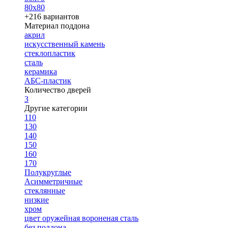
80х80
+216 вариантов
Материал поддона
акрил
искусственный камень
стеклопластик
сталь
керамика
АБС-пластик
Количество дверей
3
Другие категории
110
130
140
150
160
170
Полукруглые
Асимметричные
стеклянные
низкие
хром
цвет оружейная вороненая сталь
без поддона