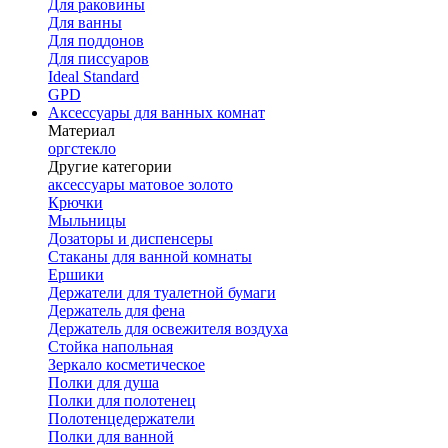
Для раковины
Для ванны
Для поддонов
Для писсуаров
Ideal Standard
GPD
Аксессуары для ванных комнат
Материал
оргстекло
Другие категории
аксессуары матовое золото
Крючки
Мыльницы
Дозаторы и диспенсеры
Стаканы для ванной комнаты
Ершики
Держатели для туалетной бумаги
Держатель для фена
Держатель для освежителя воздуха
Стойка напольная
Зеркало косметическое
Полки для душа
Полки для полотенец
Полотенцедержатели
Полки для ванной