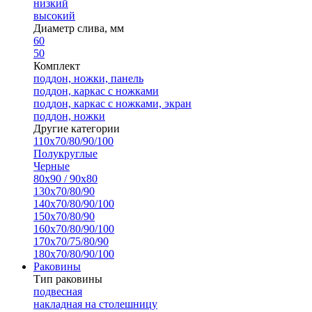
низкий
высокий
Диаметр слива, мм
60
50
Комплект
поддон, ножки, панель
поддон, каркас с ножками
поддон, каркас с ножками, экран
поддон, ножки
Другие категории
110х70/80/90/100
Полукруглые
Черные
80х90 / 90х80
130х70/80/90
140х70/80/90/100
150х70/80/90
160х70/80/90/100
170х70/75/80/90
180х70/80/90/100
Раковины
Тип раковины
подвесная
накладная на столешницу