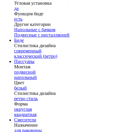
Угловая установка
да
Функция биде
есть
Другие категории
Напольные с бачком
Подвесные с инсталляцией
Биде
Стилистика дизайна
современный
классический (ретро)
Писсуары
Монтаж
подвесной
напольный
Цвет
белый
Стилистика дизайна
ретро стиль
Форма
округлая
квадратная
Смесители
Назначение
для раковины