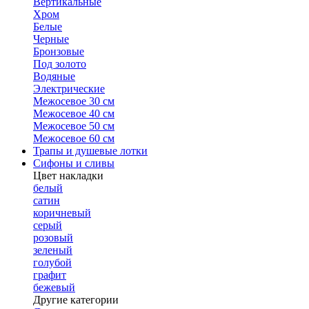
Вертикальные
Хром
Белые
Черные
Бронзовые
Под золото
Водяные
Электрические
Межосевое 30 см
Межосевое 40 см
Межосевое 50 см
Межосевое 60 см
Трапы и душевые лотки
Сифоны и сливы
Цвет накладки
белый
сатин
коричневый
серый
розовый
зеленый
голубой
графит
бежевый
Другие категории