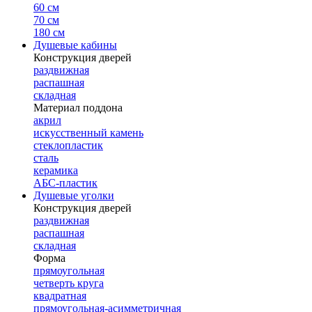
60 см
70 см
180 см
Душевые кабины
Конструкция дверей
раздвижная
распашная
складная
Материал поддона
акрил
искусственный камень
стеклопластик
сталь
керамика
АБС-пластик
Душевые уголки
Конструкция дверей
раздвижная
распашная
складная
Форма
прямоугольная
четверть круга
квадратная
прямоугольная-асимметричная