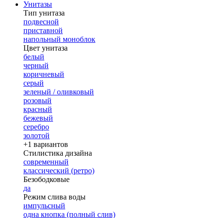
Унитазы
Тип унитаза
подвесной
приставной
напольный моноблок
Цвет унитаза
белый
черный
коричневый
серый
зеленый / оливковый
розовый
красный
бежевый
серебро
золотой
+1 вариантов
Стилистика дизайна
современный
классический (ретро)
Безободковые
да
Режим слива воды
импульсный
одна кнопка (полный слив)