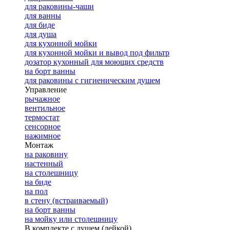
для раковины-чаши
для ванны
для биде
для душа
для кухонной мойки
для кухонной мойки и вывод под фильтр
дозатор кухонный для моющих средств
на борт ванны
для раковины с гигиеническим душем
Управление
рычажное
вентильное
термостат
сенсорное
нажимное
Монтаж
на раковину
настенный
на столешницу
на биде
на пол
в стену (встраиваемый)
на борт ванны
на мойку или столешницу
В комплекте с душем (лейкой)