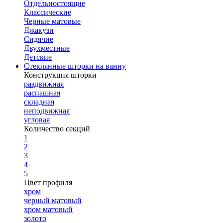
Отдельностоящие
Классические
Черные матовые
Джакузи
Сидячие
Двухместные
Детские
Стеклянные шторки на ванну
Конструкция шторки
раздвижная
распашная
складная
неподвижная
угловая
Количество секций
1
2
3
4
5
Цвет профиля
хром
черный матовый
хром матовый
золото