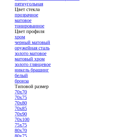
пятиугольная
Цвет стекла
прозрачное
матовое
тонированное
Цвет профиля
хром
черный матовый
оружейная сталь
золото матовое
матовый хром
золото глянцевое
никель брашинг
белый
бронза
Типовой размер
70х70
70х75
70х80
70х85
70х90
70х100
75х75
80х70
80х75