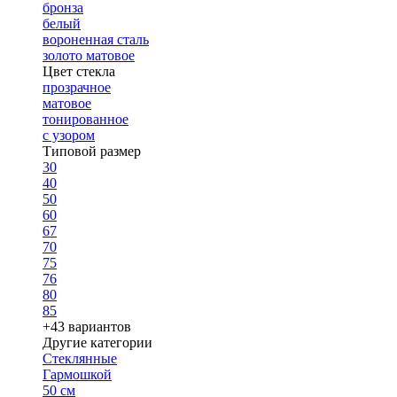
бронза
белый
вороненная сталь
золото матовое
Цвет стекла
прозрачное
матовое
тонированное
с узором
Типовой размер
30
40
50
60
67
70
75
76
80
85
+43 вариантов
Другие категории
Стеклянные
Гармошкой
50 см