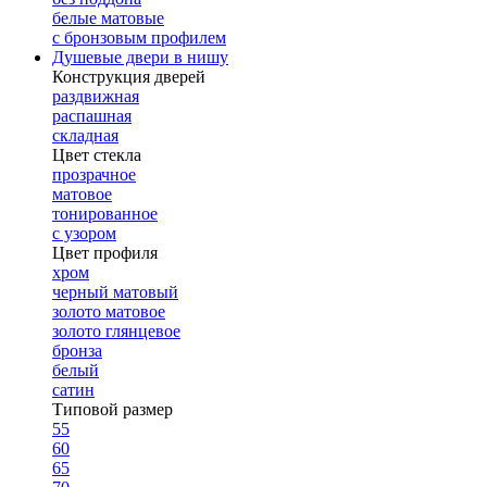
белые матовые
с бронзовым профилем
Душевые двери в нишу
Конструкция дверей
раздвижная
распашная
складная
Цвет стекла
прозрачное
матовое
тонированное
с узором
Цвет профиля
хром
черный матовый
золото матовое
золото глянцевое
бронза
белый
сатин
Типовой размер
55
60
65