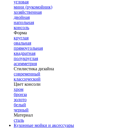
угловая
мини (рукомойник)
хозяйственная
двойная
напольная
консоль
Форма
круглая
овальная
прямоугольная
квадратная
полукруглая
асимметрия
Стилистика дизайна
современный
классический
Цвет консоли
хром
бронза
золото
белый
черный
Материал
сталь
Кухонные мойки и аксессуары