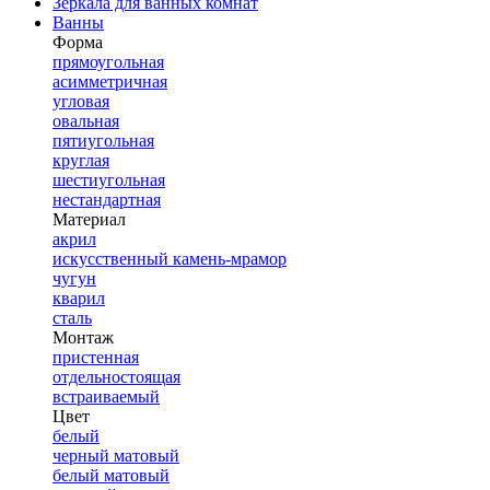
Зеркала для ванных комнат
Ванны
Форма
прямоугольная
асимметричная
угловая
овальная
пятиугольная
круглая
шестиугольная
нестандартная
Материал
акрил
искусственный камень-мрамор
чугун
кварил
сталь
Монтаж
пристенная
отдельностоящая
встраиваемый
Цвет
белый
черный матовый
белый матовый