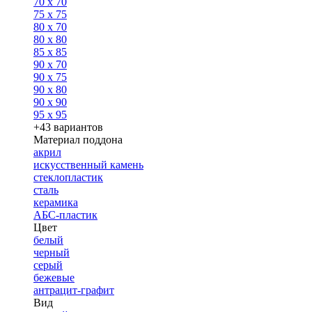
70 x 70
75 x 75
80 x 70
80 x 80
85 x 85
90 x 70
90 x 75
90 x 80
90 x 90
95 x 95
+43 вариантов
Материал поддона
акрил
искусственный камень
стеклопластик
сталь
керамика
АБС-пластик
Цвет
белый
черный
серый
бежевые
антрацит-графит
Вид