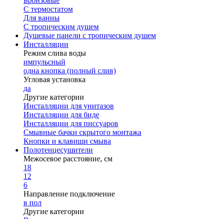
Бронзовые
С термостатом
Для ванны
С тропическим душем
Душевые панели с тропическим душем
Инсталляции
Режим слива воды
импульсный
одна кнопка (полный слив)
Угловая установка
да
Другие категории
Инсталляции для унитазов
Инсталляции для биде
Инсталляции для писсуаров
Смывные бачки скрытого монтажа
Кнопки и клавиши смыва
Полотенцесушители
Межосевое расстояние, см
18
12
6
Направление подключение
в пол
Другие категории