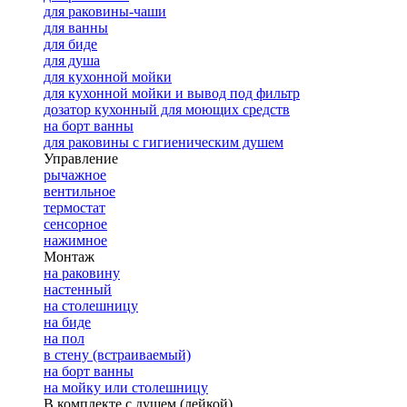
для раковины-чаши
для ванны
для биде
для душа
для кухонной мойки
для кухонной мойки и вывод под фильтр
дозатор кухонный для моющих средств
на борт ванны
для раковины с гигиеническим душем
Управление
рычажное
вентильное
термостат
сенсорное
нажимное
Монтаж
на раковину
настенный
на столешницу
на биде
на пол
в стену (встраиваемый)
на борт ванны
на мойку или столешницу
В комплекте с душем (лейкой)