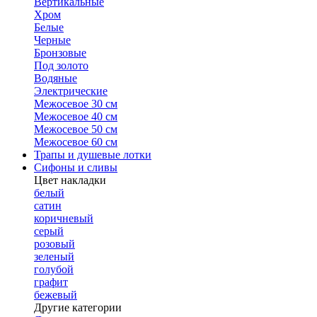
Вертикальные
Хром
Белые
Черные
Бронзовые
Под золото
Водяные
Электрические
Межосевое 30 см
Межосевое 40 см
Межосевое 50 см
Межосевое 60 см
Трапы и душевые лотки
Сифоны и сливы
Цвет накладки
белый
сатин
коричневый
серый
розовый
зеленый
голубой
графит
бежевый
Другие категории