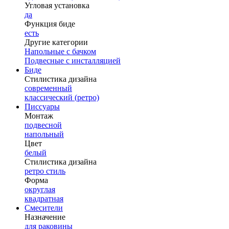
Угловая установка
да
Функция биде
есть
Другие категории
Напольные с бачком
Подвесные с инсталляцией
Биде
Стилистика дизайна
современный
классический (ретро)
Писсуары
Монтаж
подвесной
напольный
Цвет
белый
Стилистика дизайна
ретро стиль
Форма
округлая
квадратная
Смесители
Назначение
для раковины