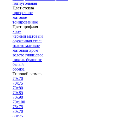
пятиугольная
Цвет стекла
прозрачное
матовое
тонированное
Цвет профиля
хром
черный матовый
оружейная сталь
золото матовое
матовый хром
золото глянцевое
никель брашинг
белый
бронза
Типовой размер
70х70
70х75
70х80
70х85
70х90
70х100
75х75
80х70
80х75