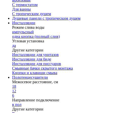
Бронзовые
С термостатом
Для ванны
С тропическим душем
Душевые панели с тропическим душем
Инсталляции
Режим слива воды
импульсный
одна кнопка (полный слив)
Угловая установка
да
Другие категории
Инсталляции для унитазов
Инсталляции для биде
Инсталляции для писсуаров
Смывные бачки скрытого монтажа
Кнопки и клавиши смыва
Полотенцесушители
Межосевое расстояние, см
18
12
6
Направление подключение
в пол
Другие категории