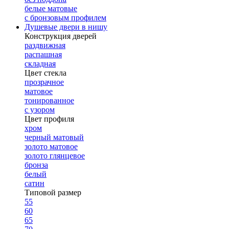
белые матовые
с бронзовым профилем
Душевые двери в нишу
Конструкция дверей
раздвижная
распашная
складная
Цвет стекла
прозрачное
матовое
тонированное
с узором
Цвет профиля
хром
черный матовый
золото матовое
золото глянцевое
бронза
белый
сатин
Типовой размер
55
60
65