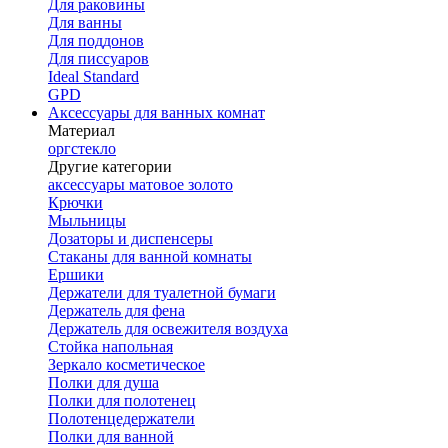
Для раковины
Для ванны
Для поддонов
Для писсуаров
Ideal Standard
GPD
Аксессуары для ванных комнат
Материал
оргстекло
Другие категории
аксессуары матовое золото
Крючки
Мыльницы
Дозаторы и диспенсеры
Стаканы для ванной комнаты
Ершики
Держатели для туалетной бумаги
Держатель для фена
Держатель для освежителя воздуха
Стойка напольная
Зеркало косметическое
Полки для душа
Полки для полотенец
Полотенцедержатели
Полки для ванной