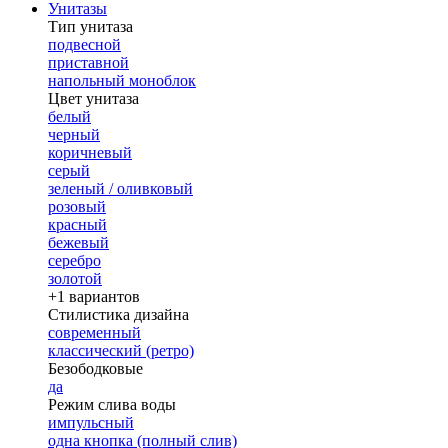
Унитазы
Тип унитаза
подвесной
приставной
напольный моноблок
Цвет унитаза
белый
черный
коричневый
серый
зеленый / оливковый
розовый
красный
бежевый
серебро
золотой
+1 вариантов
Стилистика дизайна
современный
классический (ретро)
Безободковые
да
Режим слива воды
импульсный
одна кнопка (полный слив)