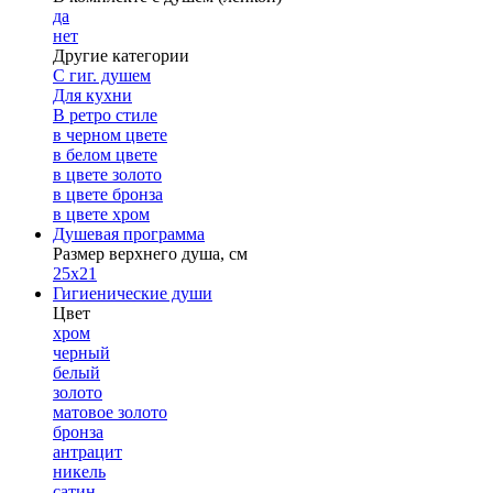
да
нет
Другие категории
С гиг. душем
Для кухни
В ретро стиле
в черном цвете
в белом цвете
в цвете золото
в цвете бронза
в цвете хром
Душевая программа
Размер верхнего душа, см
25х21
Гигиенические души
Цвет
хром
черный
белый
золото
матовое золото
бронза
антрацит
никель
сатин