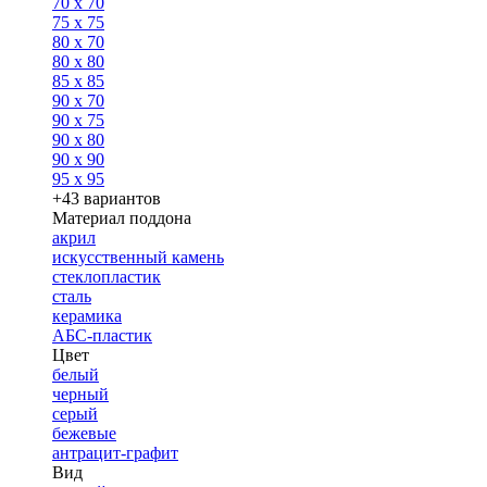
70 x 70
75 x 75
80 x 70
80 x 80
85 x 85
90 x 70
90 x 75
90 x 80
90 x 90
95 x 95
+43 вариантов
Материал поддона
акрил
искусственный камень
стеклопластик
сталь
керамика
АБС-пластик
Цвет
белый
черный
серый
бежевые
антрацит-графит
Вид