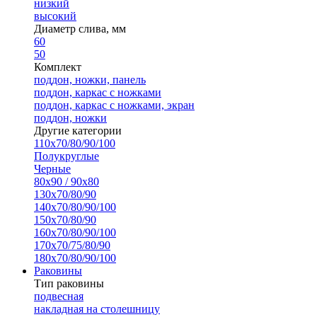
низкий
высокий
Диаметр слива, мм
60
50
Комплект
поддон, ножки, панель
поддон, каркас с ножками
поддон, каркас с ножками, экран
поддон, ножки
Другие категории
110х70/80/90/100
Полукруглые
Черные
80х90 / 90х80
130х70/80/90
140х70/80/90/100
150х70/80/90
160х70/80/90/100
170х70/75/80/90
180х70/80/90/100
Раковины
Тип раковины
подвесная
накладная на столешницу