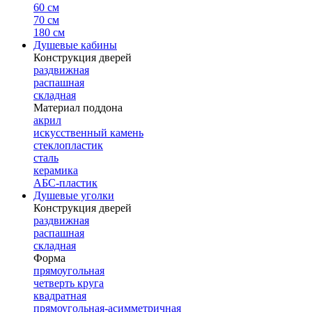
60 см
70 см
180 см
Душевые кабины
Конструкция дверей
раздвижная
распашная
складная
Материал поддона
акрил
искусственный камень
стеклопластик
сталь
керамика
АБС-пластик
Душевые уголки
Конструкция дверей
раздвижная
распашная
складная
Форма
прямоугольная
четверть круга
квадратная
прямоугольная-асимметричная