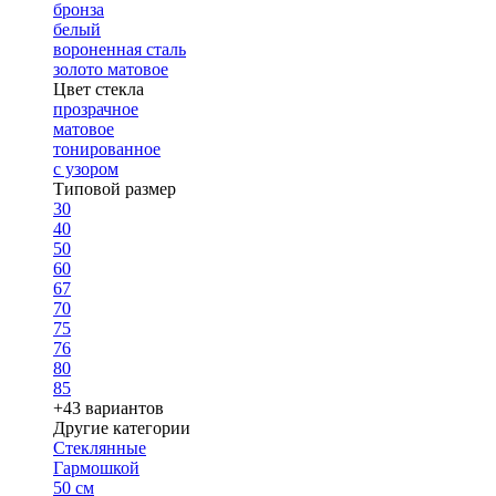
бронза
белый
вороненная сталь
золото матовое
Цвет стекла
прозрачное
матовое
тонированное
с узором
Типовой размер
30
40
50
60
67
70
75
76
80
85
+43 вариантов
Другие категории
Стеклянные
Гармошкой
50 см