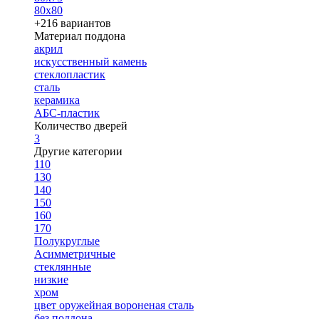
80х80
+216 вариантов
Материал поддона
акрил
искусственный камень
стеклопластик
сталь
керамика
АБС-пластик
Количество дверей
3
Другие категории
110
130
140
150
160
170
Полукруглые
Асимметричные
стеклянные
низкие
хром
цвет оружейная вороненая сталь
без поддона