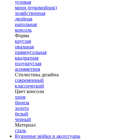
угловая
мини (рукомойник)
хозяйственная
двойная
напольная
консоль
Форма
круглая
овальная
прямоугольная
квадратная
полукруглая
асимметрия
Стилистика дизайна
современный
классический
Цвет консоли
хром
бронза
золото
белый
черный
Материал
сталь
Кухонные мойки и аксессуары