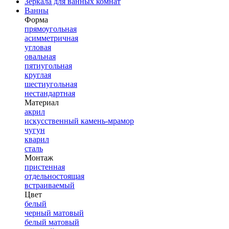
Зеркала для ванных комнат
Ванны
Форма
прямоугольная
асимметричная
угловая
овальная
пятиугольная
круглая
шестиугольная
нестандартная
Материал
акрил
искусственный камень-мрамор
чугун
кварил
сталь
Монтаж
пристенная
отдельностоящая
встраиваемый
Цвет
белый
черный матовый
белый матовый