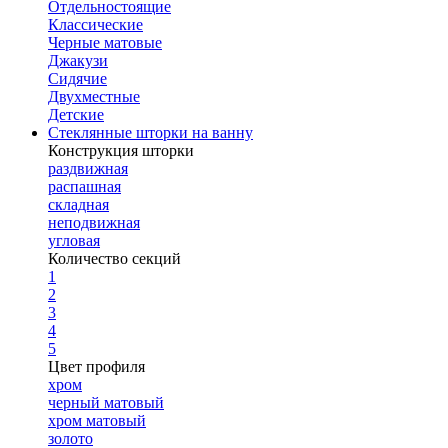
Отдельностоящие
Классические
Черные матовые
Джакузи
Сидячие
Двухместные
Детские
Стеклянные шторки на ванну
Конструкция шторки
раздвижная
распашная
складная
неподвижная
угловая
Количество секций
1
2
3
4
5
Цвет профиля
хром
черный матовый
хром матовый
золото