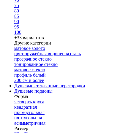
70
75
80
85
90
95
100
+33 вариантов
Другие категории
матовое золото
цвет оружейная вороненая сталь
прозрачное стекло
тонированное стекло
матовое стекло
профиль белый
200 см и более
Душевые стеклянные перегородки
Душевые поддоны
Форма
четверть круга
квадратная
прямоугольная
пятиугольная
асимметричная
Размер