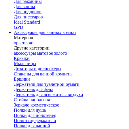
Для раковины
Для ванны
Для поддонов
Для писсуаров
Ideal Standard
GPD
Аксессуары для ванных комнат
Материал
оргстекло
Другие категории
аксессуары матовое золото
Крючки
Мыльницы
Дозаторы и диспенсеры
Стаканы для ванной комнаты
Ершики
Держатели для туалетной бумаги
Держатель для фена
Держатель для освежителя воздуха
Стойка напольная
Зеркало косметическое
Полки для душа
Полки для полотенец
Полотенцедержатели
Полки для ванной