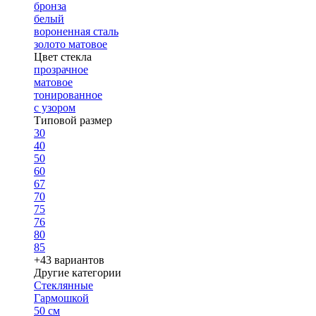
бронза
белый
вороненная сталь
золото матовое
Цвет стекла
прозрачное
матовое
тонированное
с узором
Типовой размер
30
40
50
60
67
70
75
76
80
85
+43 вариантов
Другие категории
Стеклянные
Гармошкой
50 см