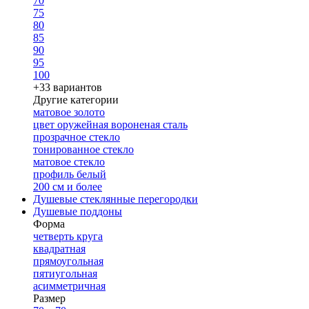
70
75
80
85
90
95
100
+33 вариантов
Другие категории
матовое золото
цвет оружейная вороненая сталь
прозрачное стекло
тонированное стекло
матовое стекло
профиль белый
200 см и более
Душевые стеклянные перегородки
Душевые поддоны
Форма
четверть круга
квадратная
прямоугольная
пятиугольная
асимметричная
Размер