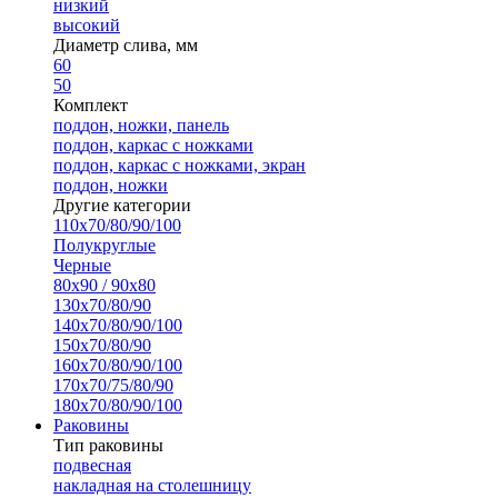
низкий
высокий
Диаметр слива, мм
60
50
Комплект
поддон, ножки, панель
поддон, каркас с ножками
поддон, каркас с ножками, экран
поддон, ножки
Другие категории
110х70/80/90/100
Полукруглые
Черные
80х90 / 90х80
130х70/80/90
140х70/80/90/100
150х70/80/90
160х70/80/90/100
170х70/75/80/90
180х70/80/90/100
Раковины
Тип раковины
подвесная
накладная на столешницу