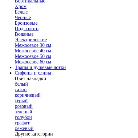
Вертикальные
Хром
Белые
Черные
Бронзовые
Под золото
Водяные
Электрические
Межосевое 30 см
Межосевое 40 см
Межосевое 50 см
Межосевое 60 см
Трапы и душевые лотки
Сифоны и сливы
Цвет накладки
белый
сатин
коричневый
серый
розовый
зеленый
голубой
графит
бежевый
Другие категории