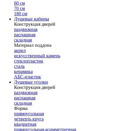
60 см
70 см
180 см
Душевые кабины
Конструкция дверей
раздвижная
распашная
складная
Материал поддона
акрил
искусственный камень
стеклопластик
сталь
керамика
АБС-пластик
Душевые уголки
Конструкция дверей
раздвижная
распашная
складная
Форма
прямоугольная
четверть круга
квадратная
прямоугольная-асимметричная