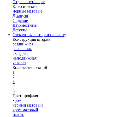
Отдельностоящие
Классические
Черные матовые
Джакузи
Сидячие
Двухместные
Детские
Стеклянные шторки на ванну
Конструкция шторки
раздвижная
распашная
складная
неподвижная
угловая
Количество секций
1
2
3
4
5
Цвет профиля
хром
черный матовый
хром матовый
золото