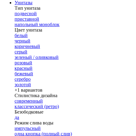
Унитазы
Тип унитаза
подвесной
приставной
напольный моноблок
Цвет унитаза
белый
черный
коричневый
серый
зеленый / оливковый
розовый
красный
бежевый
серебро
золотой
+1 вариантов
Стилистика дизайна
современный
классический (ретро)
Безободковые
да
Режим слива воды
импульсный
одна кнопка (полный слив)