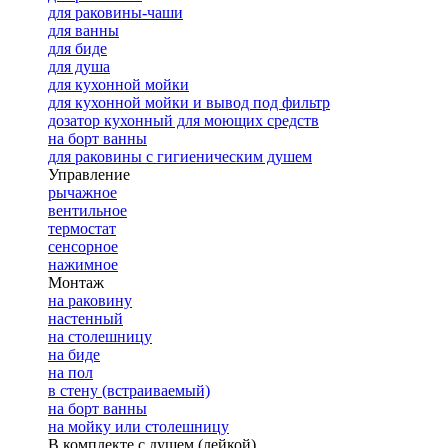
для раковины-чаши
для ванны
для биде
для душа
для кухонной мойки
для кухонной мойки и вывод под фильтр
дозатор кухонный для моющих средств
на борт ванны
для раковины с гигиеническим душем
Управление
рычажное
вентильное
термостат
сенсорное
нажимное
Монтаж
на раковину
настенный
на столешницу
на биде
на пол
в стену (встраиваемый)
на борт ванны
на мойку или столешницу
В комплекте с душем (лейкой)