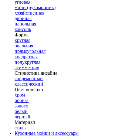
угловая
мини (рукомойник)
хозяйственная
двойная
напольная
консоль
Форма
круглая
овальная
прямоугольная
квадратная
полукруглая
асимметрия
Стилистика дизайна
современный
классический
Цвет консоли
хром
бронза
золото
белый
черный
Материал
сталь
Кухонные мойки и аксессуары