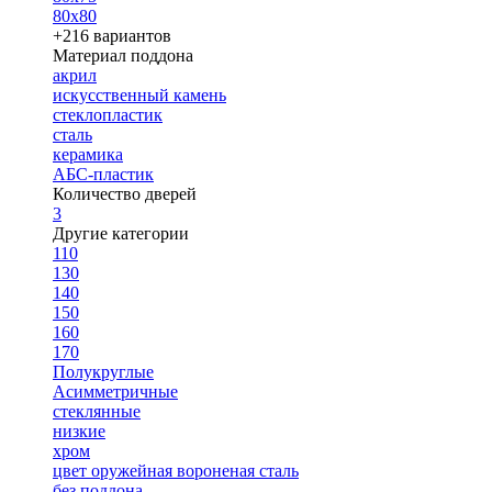
80х80
+216 вариантов
Материал поддона
акрил
искусственный камень
стеклопластик
сталь
керамика
АБС-пластик
Количество дверей
3
Другие категории
110
130
140
150
160
170
Полукруглые
Асимметричные
стеклянные
низкие
хром
цвет оружейная вороненая сталь
без поддона