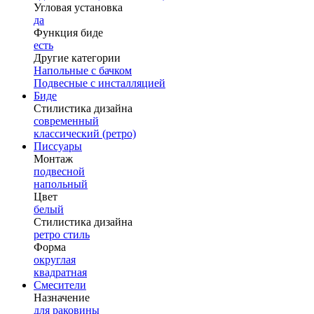
Угловая установка
да
Функция биде
есть
Другие категории
Напольные с бачком
Подвесные с инсталляцией
Биде
Стилистика дизайна
современный
классический (ретро)
Писсуары
Монтаж
подвесной
напольный
Цвет
белый
Стилистика дизайна
ретро стиль
Форма
округлая
квадратная
Смесители
Назначение
для раковины