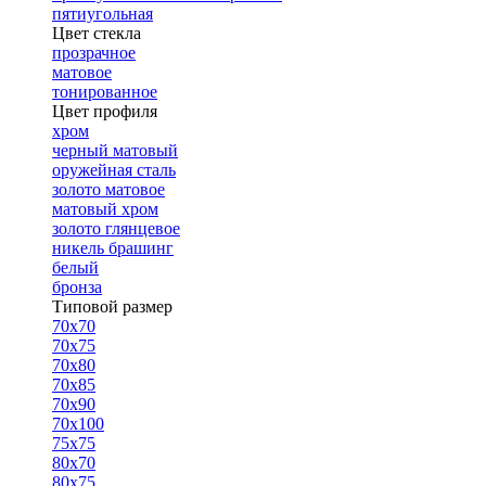
пятиугольная
Цвет стекла
прозрачное
матовое
тонированное
Цвет профиля
хром
черный матовый
оружейная сталь
золото матовое
матовый хром
золото глянцевое
никель брашинг
белый
бронза
Типовой размер
70х70
70х75
70х80
70х85
70х90
70х100
75х75
80х70
80х75