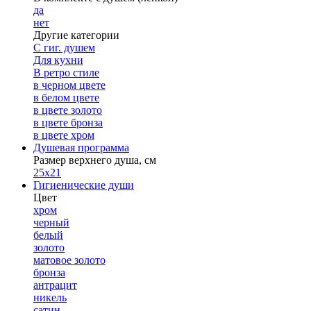
да
нет
Другие категории
С гиг. душем
Для кухни
В ретро стиле
в черном цвете
в белом цвете
в цвете золото
в цвете бронза
в цвете хром
Душевая программа
Размер верхнего душа, см
25х21
Гигиенические души
Цвет
хром
черный
белый
золото
матовое золото
бронза
антрацит
никель
сатин