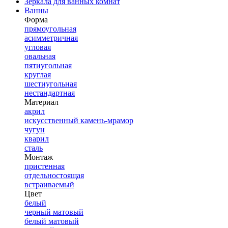
Зеркала для ванных комнат
Ванны
Форма
прямоугольная
асимметричная
угловая
овальная
пятиугольная
круглая
шестиугольная
нестандартная
Материал
акрил
искусственный камень-мрамор
чугун
кварил
сталь
Монтаж
пристенная
отдельностоящая
встраиваемый
Цвет
белый
черный матовый
белый матовый