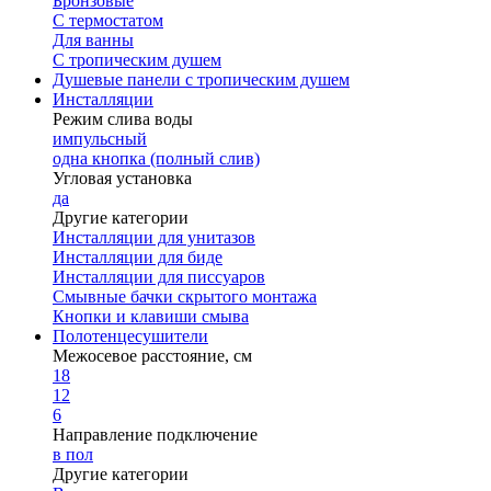
Бронзовые
С термостатом
Для ванны
С тропическим душем
Душевые панели с тропическим душем
Инсталляции
Режим слива воды
импульсный
одна кнопка (полный слив)
Угловая установка
да
Другие категории
Инсталляции для унитазов
Инсталляции для биде
Инсталляции для писсуаров
Смывные бачки скрытого монтажа
Кнопки и клавиши смыва
Полотенцесушители
Межосевое расстояние, см
18
12
6
Направление подключение
в пол
Другие категории