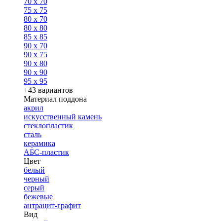
70 x 70
75 x 75
80 x 70
80 x 80
85 x 85
90 x 70
90 x 75
90 x 80
90 x 90
95 x 95
+43 вариантов
Материал поддона
акрил
искусственный камень
стеклопластик
сталь
керамика
АБС-пластик
Цвет
белый
черный
серый
бежевые
антрацит-графит
Вид