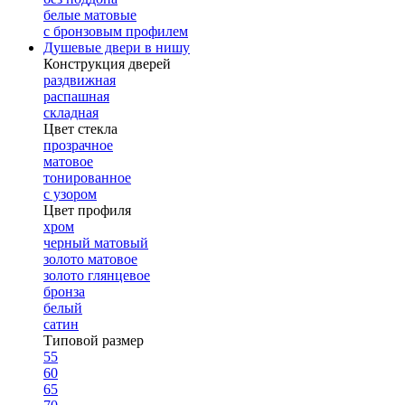
белые матовые
с бронзовым профилем
Душевые двери в нишу
Конструкция дверей
раздвижная
распашная
складная
Цвет стекла
прозрачное
матовое
тонированное
с узором
Цвет профиля
хром
черный матовый
золото матовое
золото глянцевое
бронза
белый
сатин
Типовой размер
55
60
65