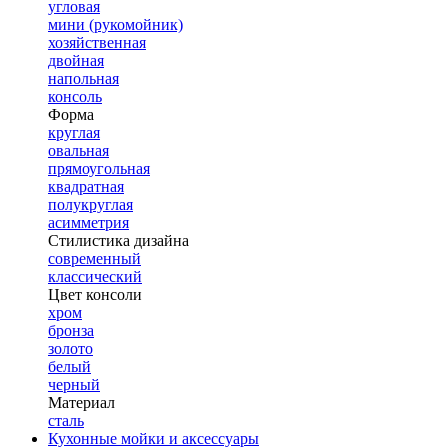
угловая
мини (рукомойник)
хозяйственная
двойная
напольная
консоль
Форма
круглая
овальная
прямоугольная
квадратная
полукруглая
асимметрия
Стилистика дизайна
современный
классический
Цвет консоли
хром
бронза
золото
белый
черный
Материал
сталь
Кухонные мойки и аксессуары