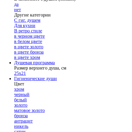
да
нет
Другие категории
С гиг. душем
Для кухни
В ретро стиле
в черном цвете
в белом цвете
в цвете золото
в цвете бронза
в цвете хром
Душевая программа
Размер верхнего душа, см
25х21
Гигиенические души
Цвет
хром
черный
белый
золото
матовое золото
бронза
антрацит
никель
сатин