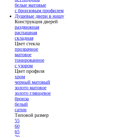
белые матовые
с бронзовым профилем
Душевые двери в нишу
Конструкция дверей
раздвижная
распашная
складная
Цвет стекла
прозрачное
матовое
тонированное
с узором
Цвет профиля
хром
черный матовый
золото матовое
золото глянцевое
бронза
белый
сатин
Типовой размер
55
60
65