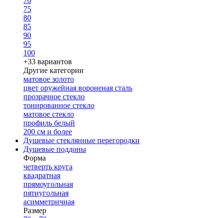
70
75
80
85
90
95
100
+33 вариантов
Другие категории
матовое золото
цвет оружейная вороненая сталь
прозрачное стекло
тонированное стекло
матовое стекло
профиль белый
200 см и более
Душевые стеклянные перегородки
Душевые поддоны
Форма
четверть круга
квадратная
прямоугольная
пятиугольная
асимметричная
Размер