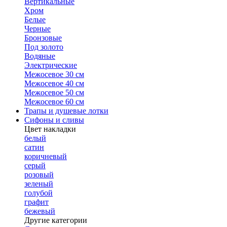
Вертикальные
Хром
Белые
Черные
Бронзовые
Под золото
Водяные
Электрические
Межосевое 30 см
Межосевое 40 см
Межосевое 50 см
Межосевое 60 см
Трапы и душевые лотки
Сифоны и сливы
Цвет накладки
белый
сатин
коричневый
серый
розовый
зеленый
голубой
графит
бежевый
Другие категории