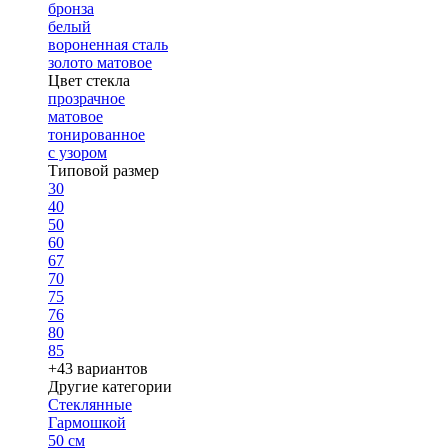
бронза
белый
вороненная сталь
золото матовое
Цвет стекла
прозрачное
матовое
тонированное
с узором
Типовой размер
30
40
50
60
67
70
75
76
80
85
+43 вариантов
Другие категории
Стеклянные
Гармошкой
50 см