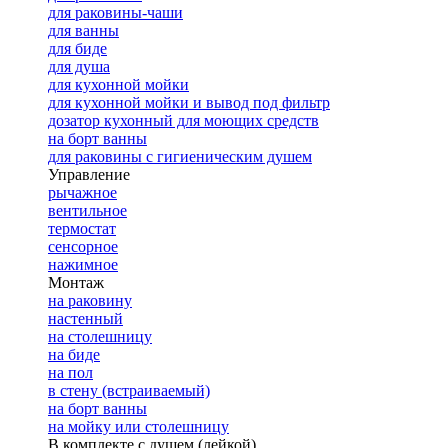
для раковины-чаши
для ванны
для биде
для душа
для кухонной мойки
для кухонной мойки и вывод под фильтр
дозатор кухонный для моющих средств
на борт ванны
для раковины с гигиеническим душем
Управление
рычажное
вентильное
термостат
сенсорное
нажимное
Монтаж
на раковину
настенный
на столешницу
на биде
на пол
в стену (встраиваемый)
на борт ванны
на мойку или столешницу
В комплекте с душем (лейкой)