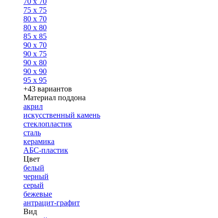
70 x 70
75 x 75
80 x 70
80 x 80
85 x 85
90 x 70
90 x 75
90 x 80
90 x 90
95 x 95
+43 вариантов
Материал поддона
акрил
искусственный камень
стеклопластик
сталь
керамика
АБС-пластик
Цвет
белый
черный
серый
бежевые
антрацит-графит
Вид