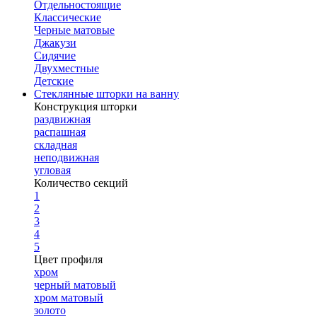
Отдельностоящие
Классические
Черные матовые
Джакузи
Сидячие
Двухместные
Детские
Стеклянные шторки на ванну
Конструкция шторки
раздвижная
распашная
складная
неподвижная
угловая
Количество секций
1
2
3
4
5
Цвет профиля
хром
черный матовый
хром матовый
золото