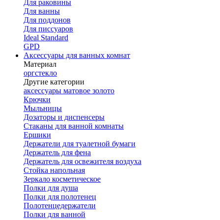
Для раковины
Для ванны
Для поддонов
Для писсуаров
Ideal Standard
GPD
Аксессуары для ванных комнат
Материал
оргстекло
Другие категории
аксессуары матовое золото
Крючки
Мыльницы
Дозаторы и диспенсеры
Стаканы для ванной комнаты
Ершики
Держатели для туалетной бумаги
Держатель для фена
Держатель для освежителя воздуха
Стойка напольная
Зеркало косметическое
Полки для душа
Полки для полотенец
Полотенцедержатели
Полки для ванной