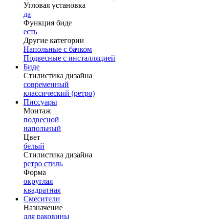
Угловая установка
да
Функция биде
есть
Другие категории
Напольные с бачком
Подвесные с инсталляцией
Биде
Стилистика дизайна
современный
классический (ретро)
Писсуары
Монтаж
подвесной
напольный
Цвет
белый
Стилистика дизайна
ретро стиль
Форма
округлая
квадратная
Смесители
Назначение
для раковины