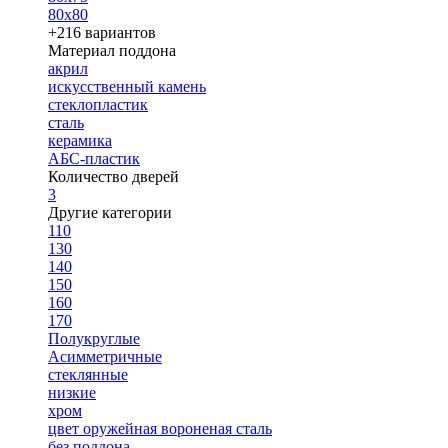
80х80
+216 вариантов
Материал поддона
акрил
искусственный камень
стеклопластик
сталь
керамика
АБС-пластик
Количество дверей
3
Другие категории
110
130
140
150
160
170
Полукруглые
Асимметричные
стеклянные
низкие
хром
цвет оружейная вороненая сталь
без поддона