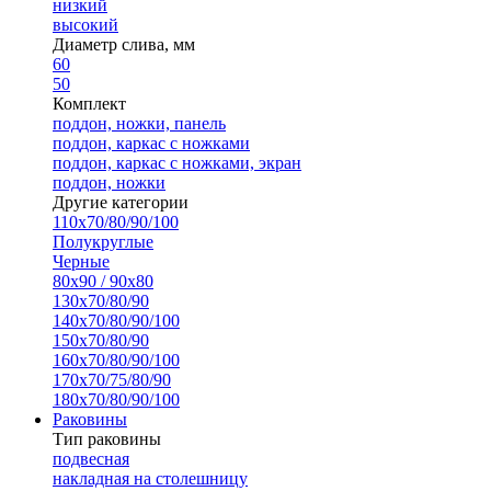
низкий
высокий
Диаметр слива, мм
60
50
Комплект
поддон, ножки, панель
поддон, каркас с ножками
поддон, каркас с ножками, экран
поддон, ножки
Другие категории
110х70/80/90/100
Полукруглые
Черные
80х90 / 90х80
130х70/80/90
140х70/80/90/100
150х70/80/90
160х70/80/90/100
170х70/75/80/90
180х70/80/90/100
Раковины
Тип раковины
подвесная
накладная на столешницу