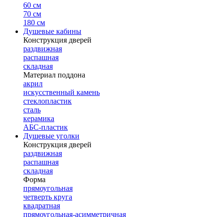
60 см
70 см
180 см
Душевые кабины
Конструкция дверей
раздвижная
распашная
складная
Материал поддона
акрил
искусственный камень
стеклопластик
сталь
керамика
АБС-пластик
Душевые уголки
Конструкция дверей
раздвижная
распашная
складная
Форма
прямоугольная
четверть круга
квадратная
прямоугольная-асимметричная