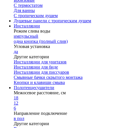
Бронзовые
С термостатом
Для ванны
С тропическим душем
Душевые панели с тропическим душем
Инсталляции
Режим слива воды
импульсный
одна кнопка (полный слив)
Угловая установка
да
Другие категории
Инсталляции для унитазов
Инсталляции для биде
Инсталляции для писсуаров
Смывные бачки скрытого монтажа
Кнопки и клавиши смыва
Полотенцесушители
Межосевое расстояние, см
18
12
6
Направление подключение
в пол
Другие категории