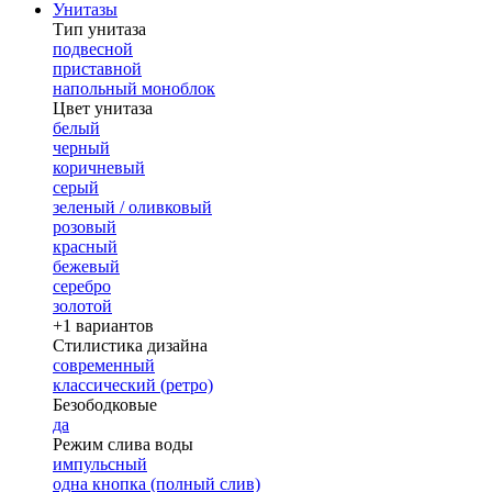
Унитазы
Тип унитаза
подвесной
приставной
напольный моноблок
Цвет унитаза
белый
черный
коричневый
серый
зеленый / оливковый
розовый
красный
бежевый
серебро
золотой
+1 вариантов
Стилистика дизайна
современный
классический (ретро)
Безободковые
да
Режим слива воды
импульсный
одна кнопка (полный слив)