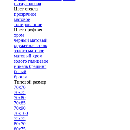
пятиугольная
Цвет стекла
прозрачное
матовое
тонированное
Цвет профиля
хром
черный матовый
оружейная сталь
золото матовое
матовый хром
золото глянцевое
никель брашинг
белый
бронза
Типовой размер
70х70
70х75
70х80
70х85
70х90
70х100
75х75
80х70
80х75