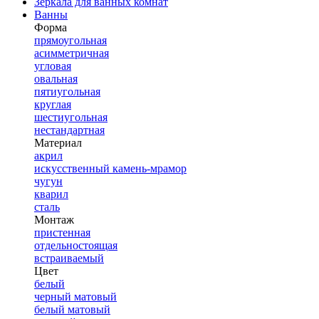
Зеркала для ванных комнат
Ванны
Форма
прямоугольная
асимметричная
угловая
овальная
пятиугольная
круглая
шестиугольная
нестандартная
Материал
акрил
искусственный камень-мрамор
чугун
кварил
сталь
Монтаж
пристенная
отдельностоящая
встраиваемый
Цвет
белый
черный матовый
белый матовый