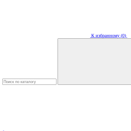
К избранному (
0
)