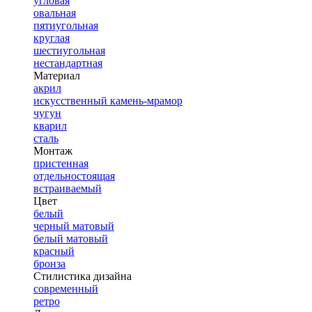
угловая
овальная
пятиугольная
круглая
шестиугольная
нестандартная
Материал
акрил
искусственный камень-мрамор
чугун
кварил
сталь
Монтаж
пристенная
отдельностоящая
встраиваемый
Цвет
белый
черный матовый
белый матовый
красный
бронза
Стилистика дизайна
современный
ретро