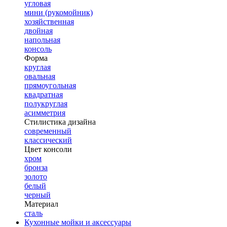
угловая
мини (рукомойник)
хозяйственная
двойная
напольная
консоль
Форма
круглая
овальная
прямоугольная
квадратная
полукруглая
асимметрия
Стилистика дизайна
современный
классический
Цвет консоли
хром
бронза
золото
белый
черный
Материал
сталь
Кухонные мойки и аксессуары