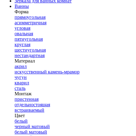
Зеркала для ванных комнат
Ванны
Форма
прямоугольная
асимметричная
угловая
овальная
пятиугольная
круглая
шестиугольная
нестандартная
Материал
акрил
искусственный камень-мрамор
чугун
кварил
сталь
Монтаж
пристенная
отдельностоящая
встраиваемый
Цвет
белый
черный матовый
белый матовый