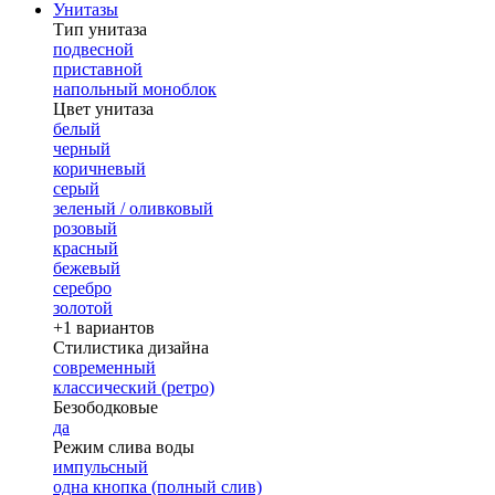
Унитазы
Тип унитаза
подвесной
приставной
напольный моноблок
Цвет унитаза
белый
черный
коричневый
серый
зеленый / оливковый
розовый
красный
бежевый
серебро
золотой
+1 вариантов
Стилистика дизайна
современный
классический (ретро)
Безободковые
да
Режим слива воды
импульсный
одна кнопка (полный слив)