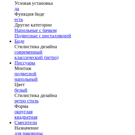
Угловая установка
да
Функция биде
есть
Другие категории
Напольные с бачком
Подвесные с инсталляцией
Биде
Стилистика дизайна
современный
классический (ретро)
Писсуары
Монтаж
подвесной
напольный
Цвет
белый
Стилистика дизайна
ретро стиль
Форма
округлая
квадратная
Смесители
Назначение
для раковины