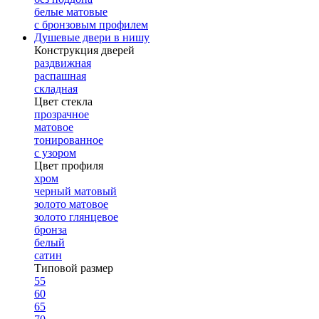
белые матовые
с бронзовым профилем
Душевые двери в нишу
Конструкция дверей
раздвижная
распашная
складная
Цвет стекла
прозрачное
матовое
тонированное
с узором
Цвет профиля
хром
черный матовый
золото матовое
золото глянцевое
бронза
белый
сатин
Типовой размер
55
60
65