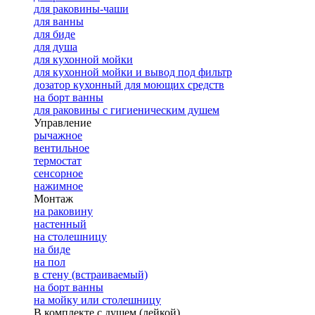
для раковины-чаши
для ванны
для биде
для душа
для кухонной мойки
для кухонной мойки и вывод под фильтр
дозатор кухонный для моющих средств
на борт ванны
для раковины с гигиеническим душем
Управление
рычажное
вентильное
термостат
сенсорное
нажимное
Монтаж
на раковину
настенный
на столешницу
на биде
на пол
в стену (встраиваемый)
на борт ванны
на мойку или столешницу
В комплекте с душем (лейкой)