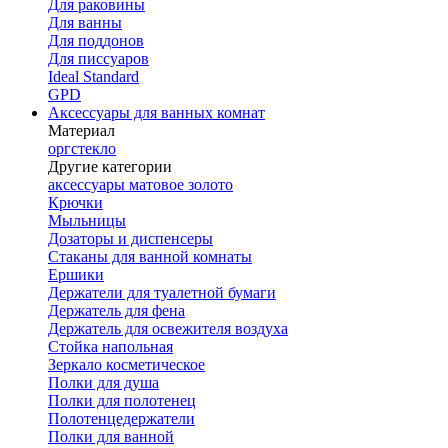
Для раковины
Для ванны
Для поддонов
Для писсуаров
Ideal Standard
GPD
Аксессуары для ванных комнат
Материал
оргстекло
Другие категории
аксессуары матовое золото
Крючки
Мыльницы
Дозаторы и диспенсеры
Стаканы для ванной комнаты
Ершики
Держатели для туалетной бумаги
Держатель для фена
Держатель для освежителя воздуха
Стойка напольная
Зеркало косметическое
Полки для душа
Полки для полотенец
Полотенцедержатели
Полки для ванной