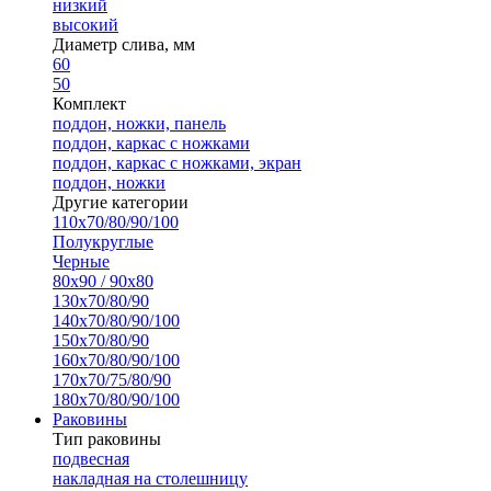
низкий
высокий
Диаметр слива, мм
60
50
Комплект
поддон, ножки, панель
поддон, каркас с ножками
поддон, каркас с ножками, экран
поддон, ножки
Другие категории
110х70/80/90/100
Полукруглые
Черные
80х90 / 90х80
130х70/80/90
140х70/80/90/100
150х70/80/90
160х70/80/90/100
170х70/75/80/90
180х70/80/90/100
Раковины
Тип раковины
подвесная
накладная на столешницу