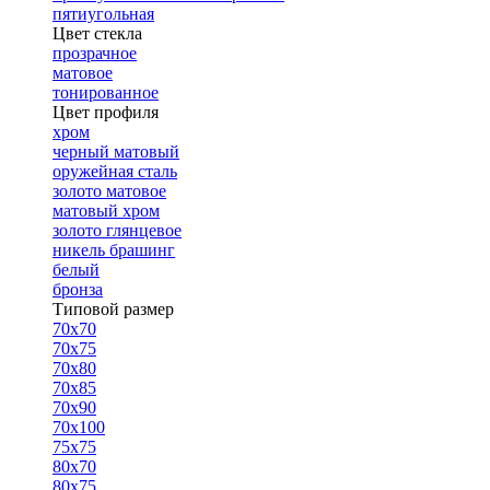
пятиугольная
Цвет стекла
прозрачное
матовое
тонированное
Цвет профиля
хром
черный матовый
оружейная сталь
золото матовое
матовый хром
золото глянцевое
никель брашинг
белый
бронза
Типовой размер
70х70
70х75
70х80
70х85
70х90
70х100
75х75
80х70
80х75