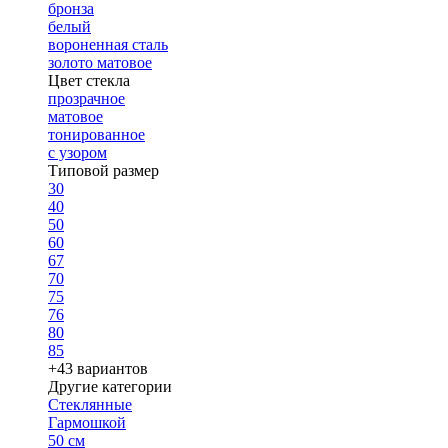
бронза
белый
вороненная сталь
золото матовое
Цвет стекла
прозрачное
матовое
тонированное
с узором
Типовой размер
30
40
50
60
67
70
75
76
80
85
+43 вариантов
Другие категории
Стеклянные
Гармошкой
50 см