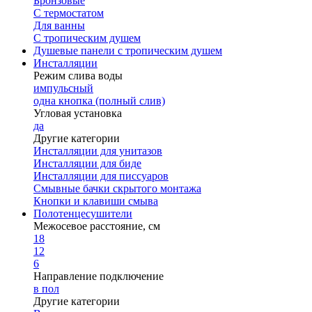
Бронзовые
С термостатом
Для ванны
С тропическим душем
Душевые панели с тропическим душем
Инсталляции
Режим слива воды
импульсный
одна кнопка (полный слив)
Угловая установка
да
Другие категории
Инсталляции для унитазов
Инсталляции для биде
Инсталляции для писсуаров
Смывные бачки скрытого монтажа
Кнопки и клавиши смыва
Полотенцесушители
Межосевое расстояние, см
18
12
6
Направление подключение
в пол
Другие категории