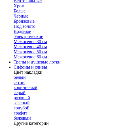
Вертикальные
Хром
Белые
Черные
Бронзовые
Под золото
Водяные
Электрические
Межосевое 30 см
Межосевое 40 см
Межосевое 50 см
Межосевое 60 см
Трапы и душевые лотки
Сифоны и сливы
Цвет накладки
белый
сатин
коричневый
серый
розовый
зеленый
голубой
графит
бежевый
Другие категории