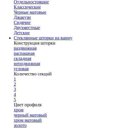
Отдельностоящие
Классические
Черные матовые
Джакузи
Сидячие
Двухместные
Детские
Стеклянные шторки на ванну
Конструкция шторки
раздвижная
распашная
складная
неподвижная
угловая
Количество секций
1
2
3
4
5
Цвет профиля
хром
черный матовый
хром матовый
золото