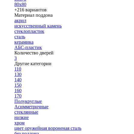
80х80
+216 вариантов
Материал поддона
акрил
искусственный камень
стеклопластик
сталь
керамика
АБС-пластик
Количество дверей
3
Другие категории
110
130
140
150
160
170
Полукруглые
Асимметричные
стеклянные
низкие
хром
цвет оружейная вороненая сталь
без поддона