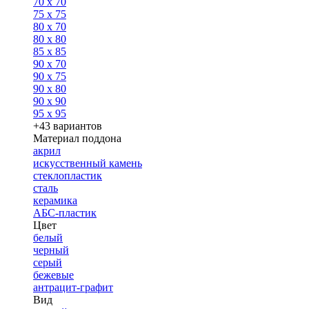
70 x 70
75 x 75
80 x 70
80 x 80
85 x 85
90 x 70
90 x 75
90 x 80
90 x 90
95 x 95
+43 вариантов
Материал поддона
акрил
искусственный камень
стеклопластик
сталь
керамика
АБС-пластик
Цвет
белый
черный
серый
бежевые
антрацит-графит
Вид