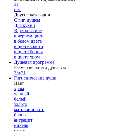
да
нет
Другие категории
С гиг. душем
Для кухни
В ретро стиле
в черном цвете
в белом цвете
в цвете золото
в цвете бронза
в цвете хром
Душевая программа
Размер верхнего душа, см
25х21
Гигиенические души
Цвет
хром
черный
белый
золото
матовое золото
бронза
антрацит
никель
сатин