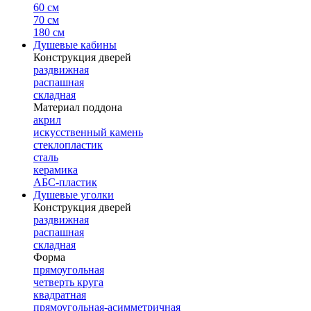
60 см
70 см
180 см
Душевые кабины
Конструкция дверей
раздвижная
распашная
складная
Материал поддона
акрил
искусственный камень
стеклопластик
сталь
керамика
АБС-пластик
Душевые уголки
Конструкция дверей
раздвижная
распашная
складная
Форма
прямоугольная
четверть круга
квадратная
прямоугольная-асимметричная