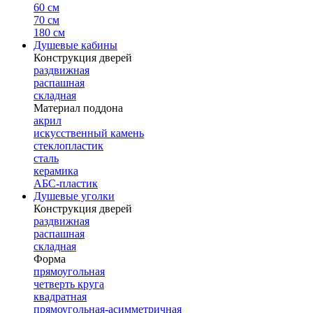
60 см
70 см
180 см
Душевые кабины
Конструкция дверей
раздвижная
распашная
складная
Материал поддона
акрил
искусственный камень
стеклопластик
сталь
керамика
АБС-пластик
Душевые уголки
Конструкция дверей
раздвижная
распашная
складная
Форма
прямоугольная
четверть круга
квадратная
прямоугольная-асимметричная