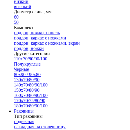
низкий
высокий
Диаметр слива, мм
60
50
Комплект
поддон, ножки, панель
поддон, каркас с ножками
поддон, каркас с ножками, экран
поддон, ножки
Другие категории
110х70/80/90/100
Полукруглые
Черные
80х90 / 90х80
130х70/80/90
140х70/80/90/100
150х70/80/90
160х70/80/90/100
170х70/75/80/90
180х70/80/90/100
Раковины
Тип раковины
подвесная
накладная на столешницу