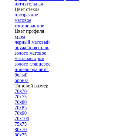
пятиугольная
Цвет стекла
прозрачное
матовое
тонированное
Цвет профиля
хром
черный матовый
оружейная сталь
золото матовое
матовый хром
золото глянцевое
никель брашинг
белый
бронза
Типовой размер
70х70
70х75
70х80
70х85
70х90
70х100
75х75
80х70
80х75