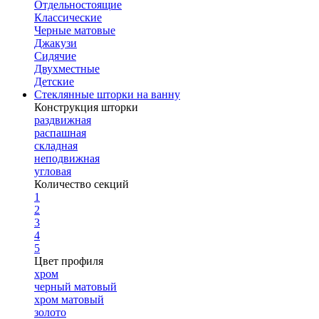
Отдельностоящие
Классические
Черные матовые
Джакузи
Сидячие
Двухместные
Детские
Стеклянные шторки на ванну
Конструкция шторки
раздвижная
распашная
складная
неподвижная
угловая
Количество секций
1
2
3
4
5
Цвет профиля
хром
черный матовый
хром матовый
золото