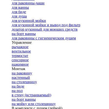
для раковины-чаши
для ванны
для биде
для душа
для кухонной мойки
для кухонной мойки и вывод под фильтр
дозатор кухонный для моющих средств
на борт ванны
для раковины с гигиеническим душем
Управление
рычажное
вентильное
термостат
сенсорное
нажимное
Монтаж
на раковину
настенный
на столешницу
на биде
на пол
в стену (встраиваемый)
на борт ванны
на мойку или столешницу
В комплекте с душем (лейкой)