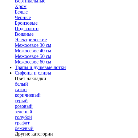
Вертикальные
Хром
Белые
Черные
Бронзовые
Под золото
Водяные
Электрические
Межосевое 30 см
Межосевое 40 см
Межосевое 50 см
Межосевое 60 см
Трапы и душевые лотки
Сифоны и сливы
Цвет накладки
белый
сатин
коричневый
серый
розовый
зеленый
голубой
графит
бежевый
Другие категории