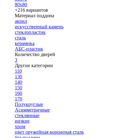
80х80
+216 вариантов
Материал поддона
акрил
искусственный камень
стеклопластик
сталь
керамика
АБС-пластик
Количество дверей
3
Другие категории
110
130
140
150
160
170
Полукруглые
Асимметричные
стеклянные
низкие
хром
цвет оружейная вороненая сталь
без поддона