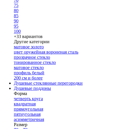
70
75
80
85
90
95
100
+33 вариантов
Другие категории
матовое золото
цвет оружейная вороненая сталь
прозрачное стекло
тонированное стекло
матовое стекло
профиль белый
200 см и более
Душевые стеклянные перегородки
Душевые поддоны
Форма
четверть круга
квадратная
прямоугольная
пятиугольная
асимметричная
Размер