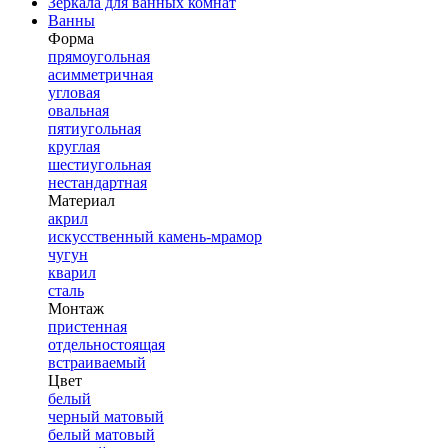
Зеркала для ванных комнат
Ванны
Форма
прямоугольная
асимметричная
угловая
овальная
пятиугольная
круглая
шестиугольная
нестандартная
Материал
акрил
искусственный камень-мрамор
чугун
кварил
сталь
Монтаж
пристенная
отдельностоящая
встраиваемый
Цвет
белый
черный матовый
белый матовый