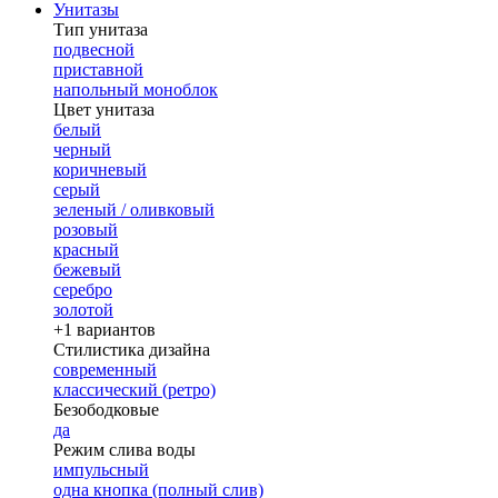
Унитазы
Тип унитаза
подвесной
приставной
напольный моноблок
Цвет унитаза
белый
черный
коричневый
серый
зеленый / оливковый
розовый
красный
бежевый
серебро
золотой
+1 вариантов
Стилистика дизайна
современный
классический (ретро)
Безободковые
да
Режим слива воды
импульсный
одна кнопка (полный слив)