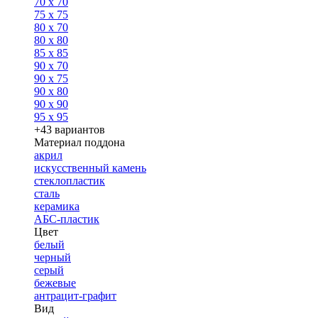
70 x 70
75 x 75
80 x 70
80 x 80
85 x 85
90 x 70
90 x 75
90 x 80
90 x 90
95 x 95
+43 вариантов
Материал поддона
акрил
искусственный камень
стеклопластик
сталь
керамика
АБС-пластик
Цвет
белый
черный
серый
бежевые
антрацит-графит
Вид