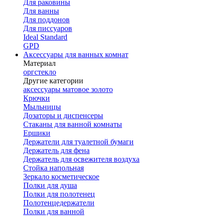
Для раковины
Для ванны
Для поддонов
Для писсуаров
Ideal Standard
GPD
Аксессуары для ванных комнат
Материал
оргстекло
Другие категории
аксессуары матовое золото
Крючки
Мыльницы
Дозаторы и диспенсеры
Стаканы для ванной комнаты
Ершики
Держатели для туалетной бумаги
Держатель для фена
Держатель для освежителя воздуха
Стойка напольная
Зеркало косметическое
Полки для душа
Полки для полотенец
Полотенцедержатели
Полки для ванной