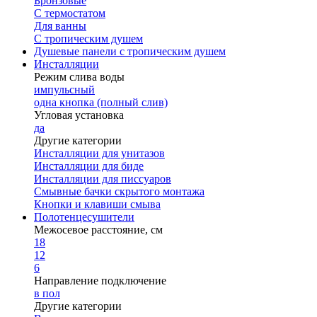
Бронзовые
С термостатом
Для ванны
С тропическим душем
Душевые панели с тропическим душем
Инсталляции
Режим слива воды
импульсный
одна кнопка (полный слив)
Угловая установка
да
Другие категории
Инсталляции для унитазов
Инсталляции для биде
Инсталляции для писсуаров
Смывные бачки скрытого монтажа
Кнопки и клавиши смыва
Полотенцесушители
Межосевое расстояние, см
18
12
6
Направление подключение
в пол
Другие категории