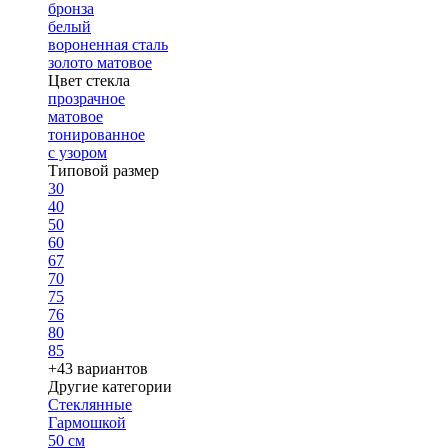
бронза
белый
вороненная сталь
золото матовое
Цвет стекла
прозрачное
матовое
тонированное
с узором
Типовой размер
30
40
50
60
67
70
75
76
80
85
+43 вариантов
Другие категории
Стеклянные
Гармошкой
50 см