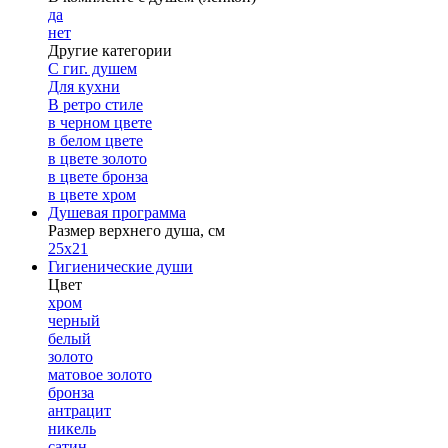
да
нет
Другие категории
С гиг. душем
Для кухни
В ретро стиле
в черном цвете
в белом цвете
в цвете золото
в цвете бронза
в цвете хром
Душевая программа
Размер верхнего душа, см
25х21
Гигиенические души
Цвет
хром
черный
белый
золото
матовое золото
бронза
антрацит
никель
сатин