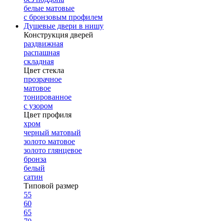
белые матовые
с бронзовым профилем
Душевые двери в нишу
Конструкция дверей
раздвижная
распашная
складная
Цвет стекла
прозрачное
матовое
тонированное
с узором
Цвет профиля
хром
черный матовый
золото матовое
золото глянцевое
бронза
белый
сатин
Типовой размер
55
60
65