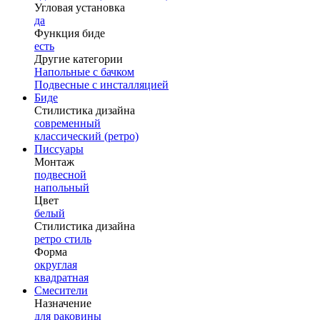
Угловая установка
да
Функция биде
есть
Другие категории
Напольные с бачком
Подвесные с инсталляцией
Биде
Стилистика дизайна
современный
классический (ретро)
Писсуары
Монтаж
подвесной
напольный
Цвет
белый
Стилистика дизайна
ретро стиль
Форма
округлая
квадратная
Смесители
Назначение
для раковины