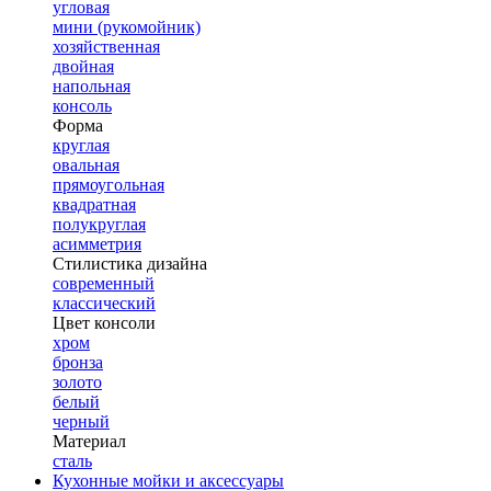
угловая
мини (рукомойник)
хозяйственная
двойная
напольная
консоль
Форма
круглая
овальная
прямоугольная
квадратная
полукруглая
асимметрия
Стилистика дизайна
современный
классический
Цвет консоли
хром
бронза
золото
белый
черный
Материал
сталь
Кухонные мойки и аксессуары