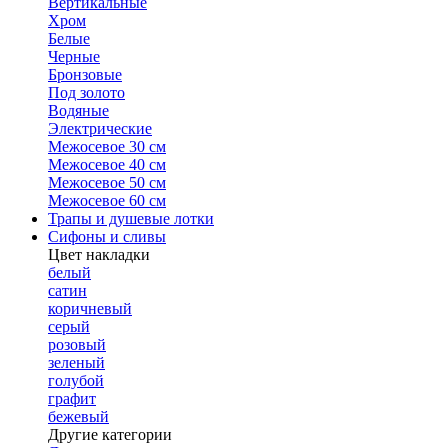
Вертикальные
Хром
Белые
Черные
Бронзовые
Под золото
Водяные
Электрические
Межосевое 30 см
Межосевое 40 см
Межосевое 50 см
Межосевое 60 см
Трапы и душевые лотки
Сифоны и сливы
Цвет накладки
белый
сатин
коричневый
серый
розовый
зеленый
голубой
графит
бежевый
Другие категории