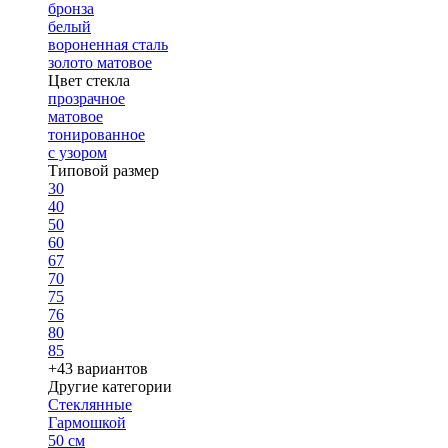
бронза
белый
вороненная сталь
золото матовое
Цвет стекла
прозрачное
матовое
тонированное
с узором
Типовой размер
30
40
50
60
67
70
75
76
80
85
+43 вариантов
Другие категории
Стеклянные
Гармошкой
50 см