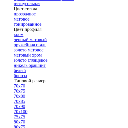
пятиугольная
Цвет стекла
прозрачное
матовое
тонированное
Цвет профиля
хром
черный матовый
оружейная сталь
золото матовое
матовый хром
золото глянцевое
никель брашинг
белый
бронза
Типовой размер
70х70
70х75
70х80
70х85
70х90
70х100
75х75
80х70
80х75