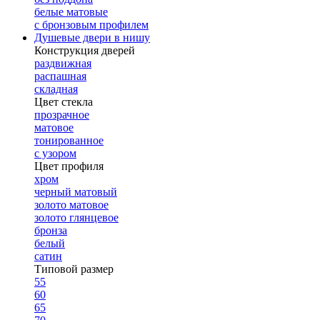
белые матовые
с бронзовым профилем
Душевые двери в нишу
Конструкция дверей
раздвижная
распашная
складная
Цвет стекла
прозрачное
матовое
тонированное
с узором
Цвет профиля
хром
черный матовый
золото матовое
золото глянцевое
бронза
белый
сатин
Типовой размер
55
60
65