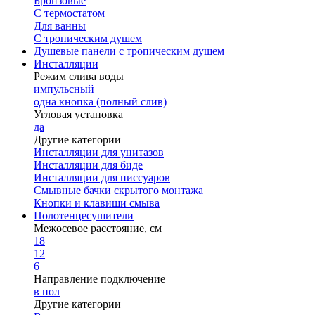
Бронзовые
С термостатом
Для ванны
С тропическим душем
Душевые панели с тропическим душем
Инсталляции
Режим слива воды
импульсный
одна кнопка (полный слив)
Угловая установка
да
Другие категории
Инсталляции для унитазов
Инсталляции для биде
Инсталляции для писсуаров
Смывные бачки скрытого монтажа
Кнопки и клавиши смыва
Полотенцесушители
Межосевое расстояние, см
18
12
6
Направление подключение
в пол
Другие категории