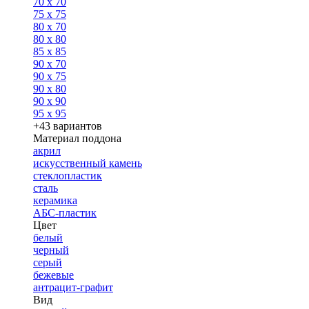
70 x 70
75 x 75
80 x 70
80 x 80
85 x 85
90 x 70
90 x 75
90 x 80
90 x 90
95 x 95
+43 вариантов
Материал поддона
акрил
искусственный камень
стеклопластик
сталь
керамика
АБС-пластик
Цвет
белый
черный
серый
бежевые
антрацит-графит
Вид