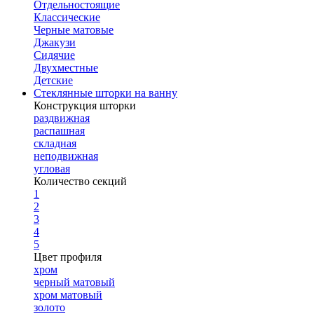
Отдельностоящие
Классические
Черные матовые
Джакузи
Сидячие
Двухместные
Детские
Стеклянные шторки на ванну
Конструкция шторки
раздвижная
распашная
складная
неподвижная
угловая
Количество секций
1
2
3
4
5
Цвет профиля
хром
черный матовый
хром матовый
золото