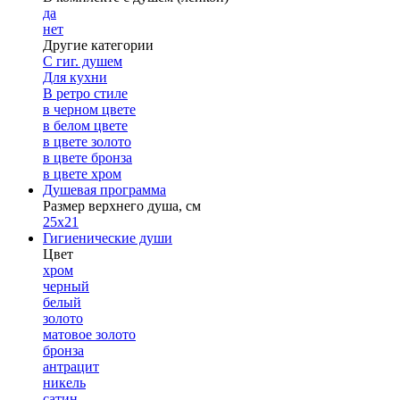
да
нет
Другие категории
С гиг. душем
Для кухни
В ретро стиле
в черном цвете
в белом цвете
в цвете золото
в цвете бронза
в цвете хром
Душевая программа
Размер верхнего душа, см
25х21
Гигиенические души
Цвет
хром
черный
белый
золото
матовое золото
бронза
антрацит
никель
сатин