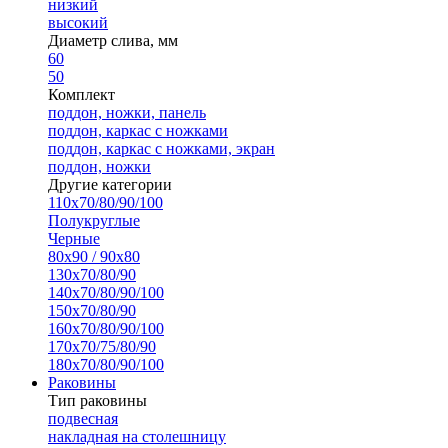
низкий
высокий
Диаметр слива, мм
60
50
Комплект
поддон, ножки, панель
поддон, каркас с ножками
поддон, каркас с ножками, экран
поддон, ножки
Другие категории
110х70/80/90/100
Полукруглые
Черные
80х90 / 90х80
130х70/80/90
140х70/80/90/100
150х70/80/90
160х70/80/90/100
170х70/75/80/90
180х70/80/90/100
Раковины
Тип раковины
подвесная
накладная на столешницу