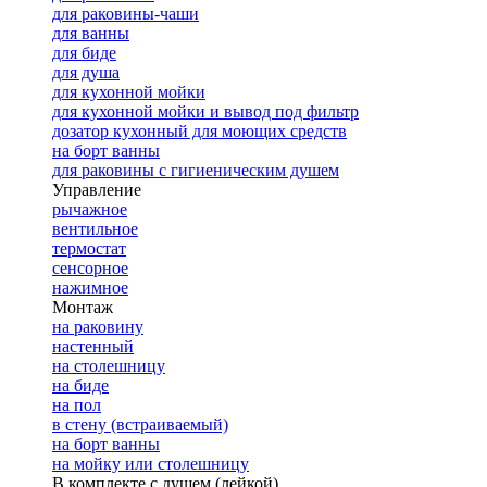
для раковины-чаши
для ванны
для биде
для душа
для кухонной мойки
для кухонной мойки и вывод под фильтр
дозатор кухонный для моющих средств
на борт ванны
для раковины с гигиеническим душем
Управление
рычажное
вентильное
термостат
сенсорное
нажимное
Монтаж
на раковину
настенный
на столешницу
на биде
на пол
в стену (встраиваемый)
на борт ванны
на мойку или столешницу
В комплекте с душем (лейкой)