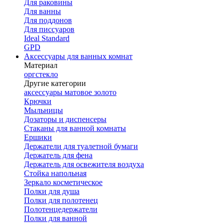
Для раковины
Для ванны
Для поддонов
Для писсуаров
Ideal Standard
GPD
Аксессуары для ванных комнат
Материал
оргстекло
Другие категории
аксессуары матовое золото
Крючки
Мыльницы
Дозаторы и диспенсеры
Стаканы для ванной комнаты
Ершики
Держатели для туалетной бумаги
Держатель для фена
Держатель для освежителя воздуха
Стойка напольная
Зеркало косметическое
Полки для душа
Полки для полотенец
Полотенцедержатели
Полки для ванной