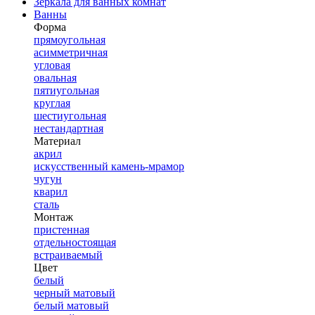
Зеркала для ванных комнат
Ванны
Форма
прямоугольная
асимметричная
угловая
овальная
пятиугольная
круглая
шестиугольная
нестандартная
Материал
акрил
искусственный камень-мрамор
чугун
кварил
сталь
Монтаж
пристенная
отдельностоящая
встраиваемый
Цвет
белый
черный матовый
белый матовый