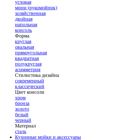
угловая
мини (рукомойник)
хозяйственная
двойная
напольная
консоль
Форма
круглая
овальная
прямоугольная
квадратная
полукруглая
асимметрия
Стилистика дизайна
современный
классический
Цвет консоли
хром
бронза
золото
белый
черный
Материал
сталь
Кухонные мойки и аксессуары