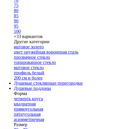
70
75
80
85
90
95
100
+33 вариантов
Другие категории
матовое золото
цвет оружейная вороненая сталь
прозрачное стекло
тонированное стекло
матовое стекло
профиль белый
200 см и более
Душевые стеклянные перегородки
Душевые поддоны
Форма
четверть круга
квадратная
прямоугольная
пятиугольная
асимметричная
Размер