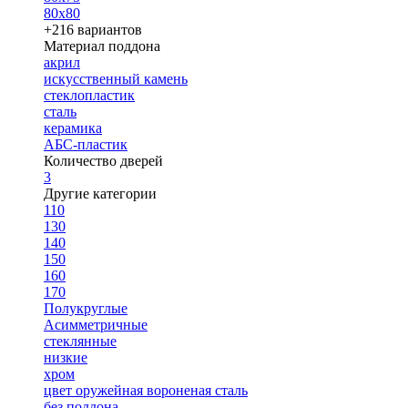
80х80
+216 вариантов
Материал поддона
акрил
искусственный камень
стеклопластик
сталь
керамика
АБС-пластик
Количество дверей
3
Другие категории
110
130
140
150
160
170
Полукруглые
Асимметричные
стеклянные
низкие
хром
цвет оружейная вороненая сталь
без поддона