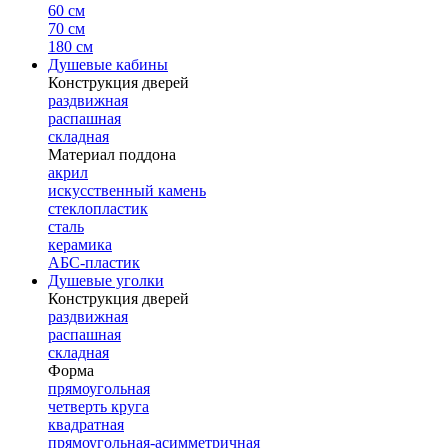
60 см
70 см
180 см
Душевые кабины
Конструкция дверей
раздвижная
распашная
складная
Материал поддона
акрил
искусственный камень
стеклопластик
сталь
керамика
АБС-пластик
Душевые уголки
Конструкция дверей
раздвижная
распашная
складная
Форма
прямоугольная
четверть круга
квадратная
прямоугольная-асимметричная