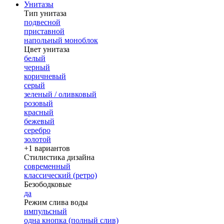
Унитазы
Тип унитаза
подвесной
приставной
напольный моноблок
Цвет унитаза
белый
черный
коричневый
серый
зеленый / оливковый
розовый
красный
бежевый
серебро
золотой
+1 вариантов
Стилистика дизайна
современный
классический (ретро)
Безободковые
да
Режим слива воды
импульсный
одна кнопка (полный слив)