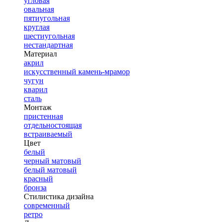
угловая
овальная
пятиугольная
круглая
шестиугольная
нестандартная
Материал
акрил
искусственный камень-мрамор
чугун
кварил
сталь
Монтаж
пристенная
отдельностоящая
встраиваемый
Цвет
белый
черный матовый
белый матовый
красный
бронза
Стилистика дизайна
современный
ретро