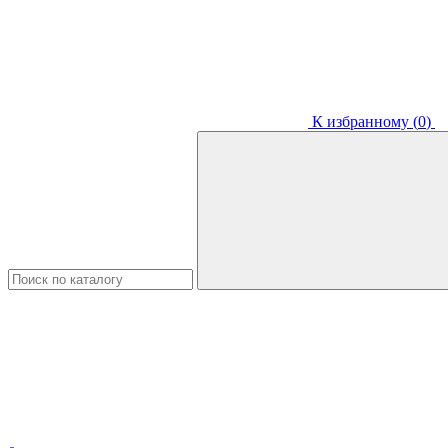
К избранному (
0
)