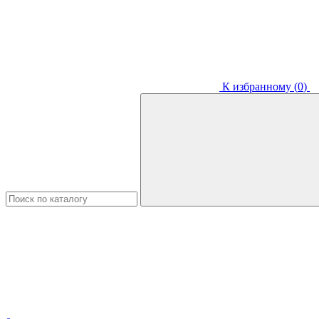
К избранному (
0
)