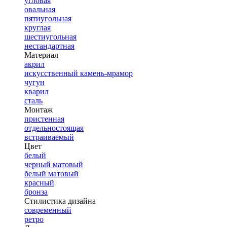
угловая
овальная
пятиугольная
круглая
шестиугольная
нестандартная
Материал
акрил
искусственный камень-мрамор
чугун
кварил
сталь
Монтаж
пристенная
отдельностоящая
встраиваемый
Цвет
белый
черный матовый
белый матовый
красный
бронза
Стилистика дизайна
современный
ретро