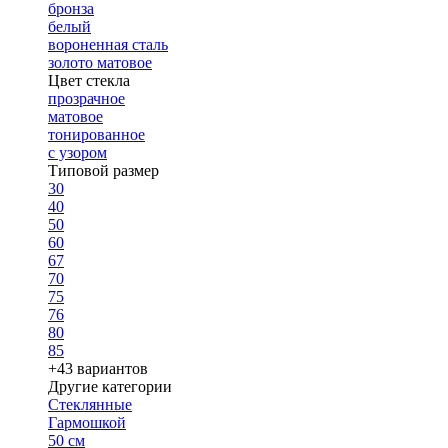
бронза
белый
вороненная сталь
золото матовое
Цвет стекла
прозрачное
матовое
тонированное
с узором
Типовой размер
30
40
50
60
67
70
75
76
80
85
+43 вариантов
Другие категории
Стеклянные
Гармошкой
50 см