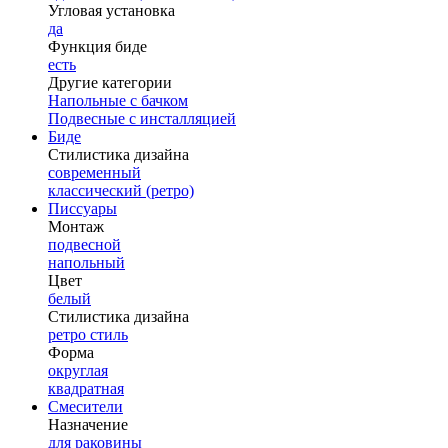
Угловая установка
да
Функция биде
есть
Другие категории
Напольные с бачком
Подвесные с инсталляцией
Биде
Стилистика дизайна
современный
классический (ретро)
Писсуары
Монтаж
подвесной
напольный
Цвет
белый
Стилистика дизайна
ретро стиль
Форма
округлая
квадратная
Смесители
Назначение
для раковины