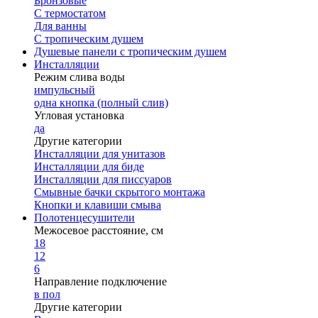
Бронзовые
С термостатом
Для ванны
С тропическим душем
Душевые панели с тропическим душем
Инсталляции
Режим слива воды
импульсный
одна кнопка (полный слив)
Угловая установка
да
Другие категории
Инсталляции для унитазов
Инсталляции для биде
Инсталляции для писсуаров
Смывные бачки скрытого монтажа
Кнопки и клавиши смыва
Полотенцесушители
Межосевое расстояние, см
18
12
6
Направление подключение
в пол
Другие категории