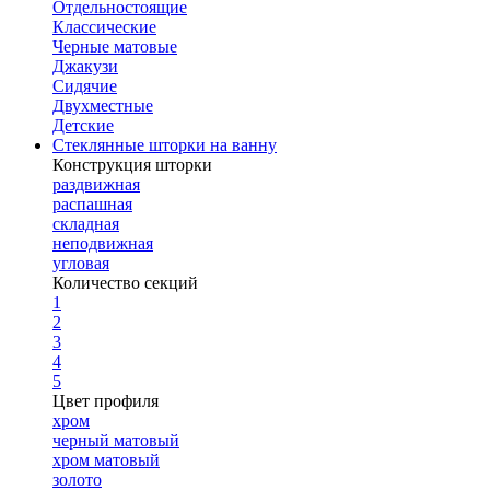
Отдельностоящие
Классические
Черные матовые
Джакузи
Сидячие
Двухместные
Детские
Стеклянные шторки на ванну
Конструкция шторки
раздвижная
распашная
складная
неподвижная
угловая
Количество секций
1
2
3
4
5
Цвет профиля
хром
черный матовый
хром матовый
золото