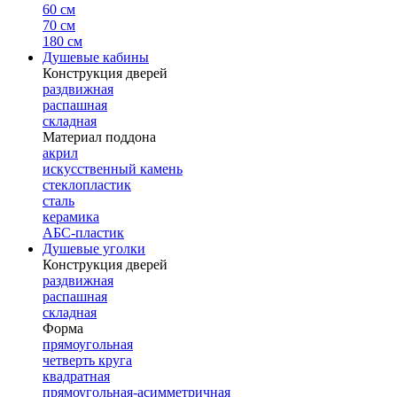
60 см
70 см
180 см
Душевые кабины
Конструкция дверей
раздвижная
распашная
складная
Материал поддона
акрил
искусственный камень
стеклопластик
сталь
керамика
АБС-пластик
Душевые уголки
Конструкция дверей
раздвижная
распашная
складная
Форма
прямоугольная
четверть круга
квадратная
прямоугольная-асимметричная