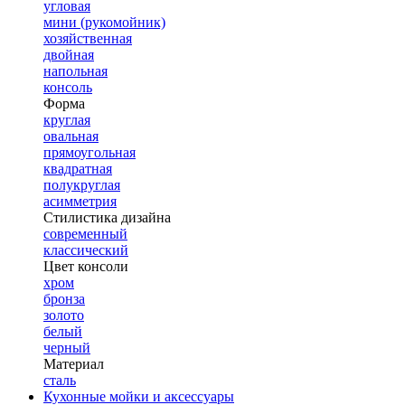
угловая
мини (рукомойник)
хозяйственная
двойная
напольная
консоль
Форма
круглая
овальная
прямоугольная
квадратная
полукруглая
асимметрия
Стилистика дизайна
современный
классический
Цвет консоли
хром
бронза
золото
белый
черный
Материал
сталь
Кухонные мойки и аксессуары