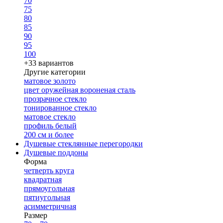
70
75
80
85
90
95
100
+33 вариантов
Другие категории
матовое золото
цвет оружейная вороненая сталь
прозрачное стекло
тонированное стекло
матовое стекло
профиль белый
200 см и более
Душевые стеклянные перегородки
Душевые поддоны
Форма
четверть круга
квадратная
прямоугольная
пятиугольная
асимметричная
Размер