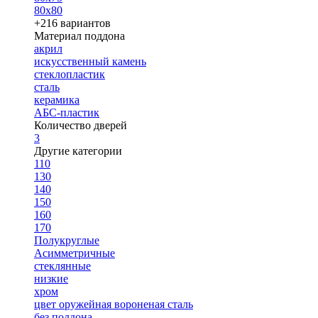
80х80
+216 вариантов
Материал поддона
акрил
искусственный камень
стеклопластик
сталь
керамика
АБС-пластик
Количество дверей
3
Другие категории
110
130
140
150
160
170
Полукруглые
Асимметричные
стеклянные
низкие
хром
цвет оружейная вороненая сталь
без поддона