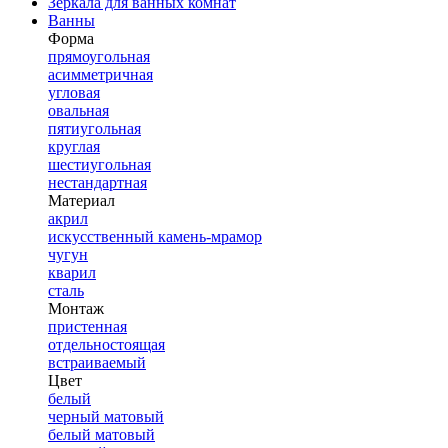
Зеркала для ванных комнат
Ванны
Форма
прямоугольная
асимметричная
угловая
овальная
пятиугольная
круглая
шестиугольная
нестандартная
Материал
акрил
искусственный камень-мрамор
чугун
кварил
сталь
Монтаж
пристенная
отдельностоящая
встраиваемый
Цвет
белый
черный матовый
белый матовый