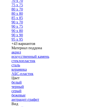
70 x 70
75 x 75
80 x 70
80 x 80
85 x 85
90 x 70
90 x 75
90 x 80
90 x 90
95 x 95
+43 вариантов
Материал поддона
акрил
искусственный камень
стеклопластик
сталь
керамика
АБС-пластик
Цвет
белый
черный
серый
бежевые
антрацит-графит
Вид