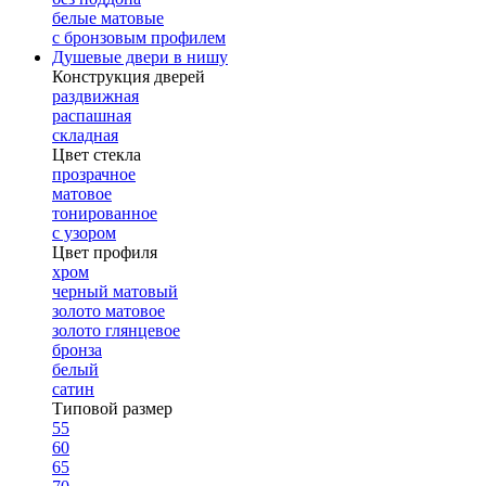
белые матовые
с бронзовым профилем
Душевые двери в нишу
Конструкция дверей
раздвижная
распашная
складная
Цвет стекла
прозрачное
матовое
тонированное
с узором
Цвет профиля
хром
черный матовый
золото матовое
золото глянцевое
бронза
белый
сатин
Типовой размер
55
60
65