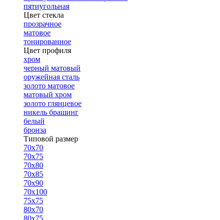
пятиугольная
Цвет стекла
прозрачное
матовое
тонированное
Цвет профиля
хром
черный матовый
оружейная сталь
золото матовое
матовый хром
золото глянцевое
никель брашинг
белый
бронза
Типовой размер
70х70
70х75
70х80
70х85
70х90
70х100
75х75
80х70
80х75