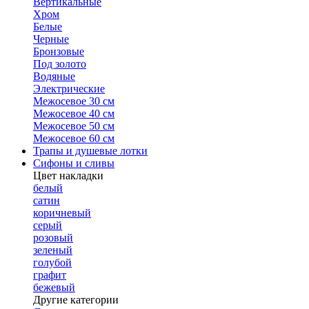
Вертикальные
Хром
Белые
Черные
Бронзовые
Под золото
Водяные
Электрические
Межосевое 30 см
Межосевое 40 см
Межосевое 50 см
Межосевое 60 см
Трапы и душевые лотки
Сифоны и сливы
Цвет накладки
белый
сатин
коричневый
серый
розовый
зеленый
голубой
графит
бежевый
Другие категории