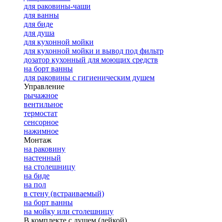
для раковины-чаши
для ванны
для биде
для душа
для кухонной мойки
для кухонной мойки и вывод под фильтр
дозатор кухонный для моющих средств
на борт ванны
для раковины с гигиеническим душем
Управление
рычажное
вентильное
термостат
сенсорное
нажимное
Монтаж
на раковину
настенный
на столешницу
на биде
на пол
в стену (встраиваемый)
на борт ванны
на мойку или столешницу
В комплекте с душем (лейкой)