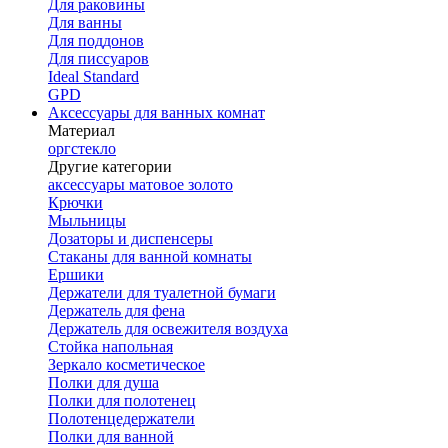
Для раковины
Для ванны
Для поддонов
Для писсуаров
Ideal Standard
GPD
Аксессуары для ванных комнат
Материал
оргстекло
Другие категории
аксессуары матовое золото
Крючки
Мыльницы
Дозаторы и диспенсеры
Стаканы для ванной комнаты
Ершики
Держатели для туалетной бумаги
Держатель для фена
Держатель для освежителя воздуха
Стойка напольная
Зеркало косметическое
Полки для душа
Полки для полотенец
Полотенцедержатели
Полки для ванной