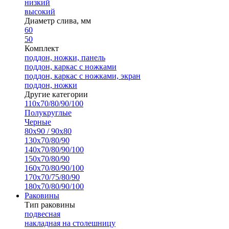
низкий
высокий
Диаметр слива, мм
60
50
Комплект
поддон, ножки, панель
поддон, каркас с ножками
поддон, каркас с ножками, экран
поддон, ножки
Другие категории
110х70/80/90/100
Полукруглые
Черные
80х90 / 90х80
130х70/80/90
140х70/80/90/100
150х70/80/90
160х70/80/90/100
170х70/75/80/90
180х70/80/90/100
Раковины
Тип раковины
подвесная
накладная на столешницу