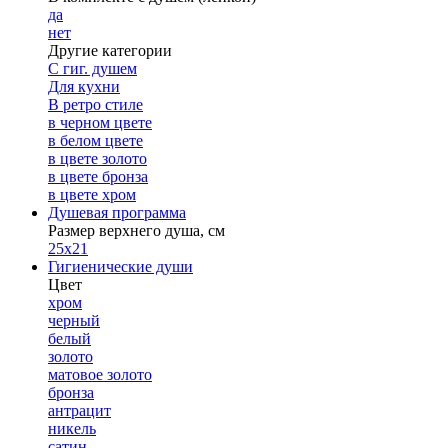
да
нет
Другие категории
С гиг. душем
Для кухни
В ретро стиле
в черном цвете
в белом цвете
в цвете золото
в цвете бронза
в цвете хром
Душевая программа
Размер верхнего душа, см
25х21
Гигиенические души
Цвет
хром
черный
белый
золото
матовое золото
бронза
антрацит
никель
сатин