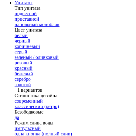
Унитазы
Тип унитаза
подвесной
приставной
напольный моноблок
Цвет унитаза
белый
черный
коричневый
серый
зеленый / оливковый
розовый
красный
бежевый
серебро
золотой
+1 вариантов
Стилистика дизайна
современный
классический (ретро)
Безободковые
да
Режим слива воды
импульсный
одна кнопка (полный слив)