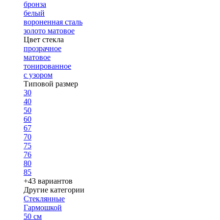
бронза
белый
вороненная сталь
золото матовое
Цвет стекла
прозрачное
матовое
тонированное
с узором
Типовой размер
30
40
50
60
67
70
75
76
80
85
+43 вариантов
Другие категории
Стеклянные
Гармошкой
50 см