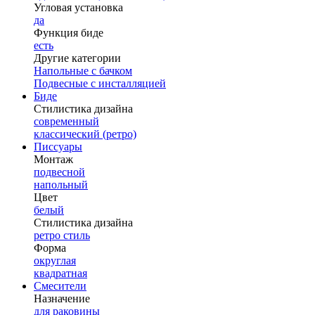
Угловая установка
да
Функция биде
есть
Другие категории
Напольные с бачком
Подвесные с инсталляцией
Биде
Стилистика дизайна
современный
классический (ретро)
Писсуары
Монтаж
подвесной
напольный
Цвет
белый
Стилистика дизайна
ретро стиль
Форма
округлая
квадратная
Смесители
Назначение
для раковины