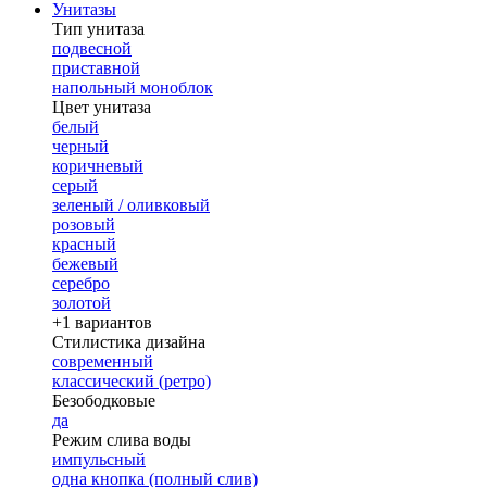
Унитазы
Тип унитаза
подвесной
приставной
напольный моноблок
Цвет унитаза
белый
черный
коричневый
серый
зеленый / оливковый
розовый
красный
бежевый
серебро
золотой
+1 вариантов
Стилистика дизайна
современный
классический (ретро)
Безободковые
да
Режим слива воды
импульсный
одна кнопка (полный слив)