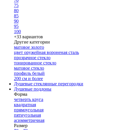
70
75
80
85
90
95
100
+33 вариантов
Другие категории
матовое золото
цвет оружейная вороненая сталь
прозрачное стекло
тонированное стекло
матовое стекло
профиль белый
200 см и более
Душевые стеклянные перегородки
Душевые поддоны
Форма
четверть круга
квадратная
прямоугольная
пятиугольная
асимметричная
Размер