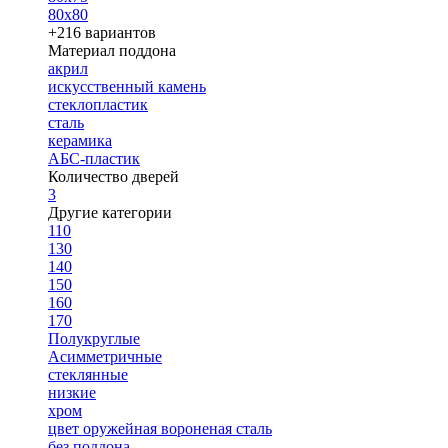
80х80
+216 вариантов
Материал поддона
акрил
искусственный камень
стеклопластик
сталь
керамика
АБС-пластик
Количество дверей
3
Другие категории
110
130
140
150
160
170
Полукруглые
Асимметричные
стеклянные
низкие
хром
цвет оружейная вороненая сталь
без поддона