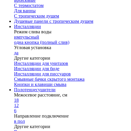
Бронзовые
С термостатом
Для ванны
С тропическим душем
Душевые панели с тропическим душем
Инсталляции
Режим слива воды
импульсный
одна кнопка (полный слив)
Угловая установка
да
Другие категории
Инсталляции для унитазов
Инсталляции для биде
Инсталляции для писсуаров
Смывные бачки скрытого монтажа
Кнопки и клавиши смыва
Полотенцесушители
Межосевое расстояние, см
18
12
6
Направление подключение
в пол
Другие категории