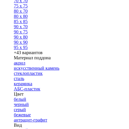
70 x 70
75 x 75
80 x 70
80 x 80
85 x 85
90 x 70
90 x 75
90 x 80
90 x 90
95 x 95
+43 вариантов
Материал поддона
акрил
искусственный камень
стеклопластик
сталь
керамика
АБС-пластик
Цвет
белый
черный
серый
бежевые
антрацит-графит
Вид