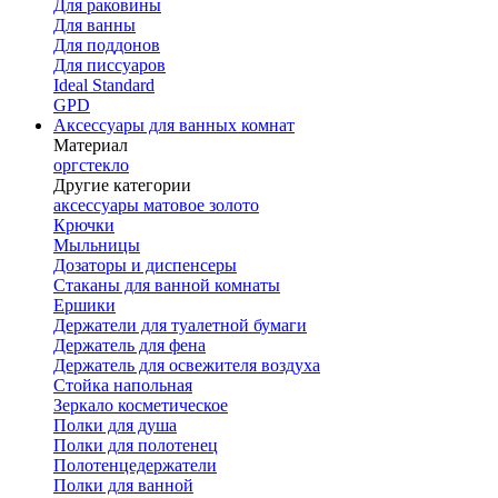
Для раковины
Для ванны
Для поддонов
Для писсуаров
Ideal Standard
GPD
Аксессуары для ванных комнат
Материал
оргстекло
Другие категории
аксессуары матовое золото
Крючки
Мыльницы
Дозаторы и диспенсеры
Стаканы для ванной комнаты
Ершики
Держатели для туалетной бумаги
Держатель для фена
Держатель для освежителя воздуха
Стойка напольная
Зеркало косметическое
Полки для душа
Полки для полотенец
Полотенцедержатели
Полки для ванной