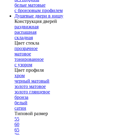
белые матовые
с бронзовым профилем
Душевые двери в нишу
Конструкция дверей
раздвижная
распашная
складная
Цвет стекла
прозрачное
матовое
тонированное
с узором
Цвет профиля
хром
черный матовый
золото матовое
золото глянцевое
бронза
белый
сатин
Типовой размер
55
60
65