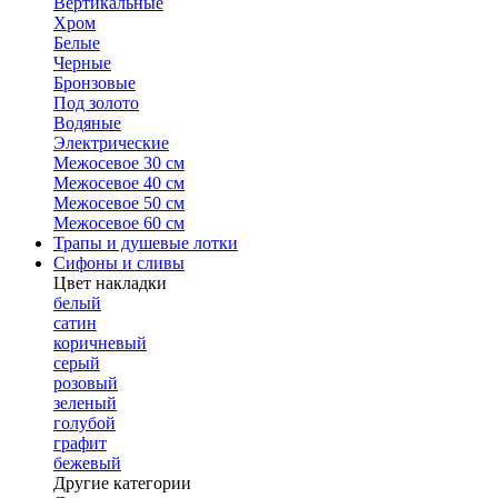
Вертикальные
Хром
Белые
Черные
Бронзовые
Под золото
Водяные
Электрические
Межосевое 30 см
Межосевое 40 см
Межосевое 50 см
Межосевое 60 см
Трапы и душевые лотки
Сифоны и сливы
Цвет накладки
белый
сатин
коричневый
серый
розовый
зеленый
голубой
графит
бежевый
Другие категории