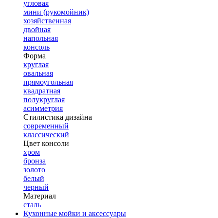
угловая
мини (рукомойник)
хозяйственная
двойная
напольная
консоль
Форма
круглая
овальная
прямоугольная
квадратная
полукруглая
асимметрия
Стилистика дизайна
современный
классический
Цвет консоли
хром
бронза
золото
белый
черный
Материал
сталь
Кухонные мойки и аксессуары