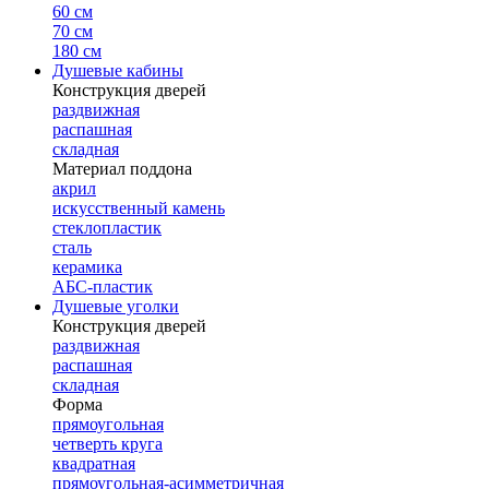
60 см
70 см
180 см
Душевые кабины
Конструкция дверей
раздвижная
распашная
складная
Материал поддона
акрил
искусственный камень
стеклопластик
сталь
керамика
АБС-пластик
Душевые уголки
Конструкция дверей
раздвижная
распашная
складная
Форма
прямоугольная
четверть круга
квадратная
прямоугольная-асимметричная