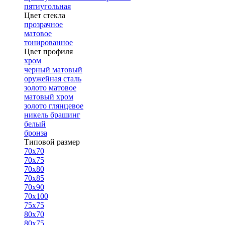
пятиугольная
Цвет стекла
прозрачное
матовое
тонированное
Цвет профиля
хром
черный матовый
оружейная сталь
золото матовое
матовый хром
золото глянцевое
никель брашинг
белый
бронза
Типовой размер
70х70
70х75
70х80
70х85
70х90
70х100
75х75
80х70
80х75