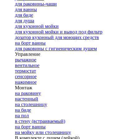
для раковины-чаши
для ванны
для биде
для душа
для кухонной мойки
для кухонной мойки и вывод под фильтр
дозатор кухонный для моющих средств
на борт ванны
для раковины с гигиеническим душем
Управление
рычажное
вентильное
термостат
сенсорное
нажимное
Монтаж
на раковину
настенный
на столешницу
на биде
на пол
в стену (встраиваемый)
на борт ванны
на мойку или столешницу
В комплекте с душем (лейкой)