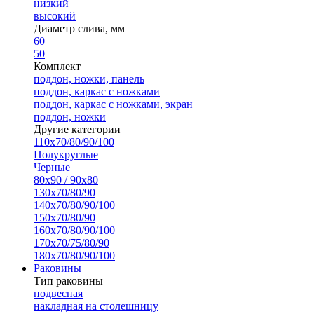
низкий
высокий
Диаметр слива, мм
60
50
Комплект
поддон, ножки, панель
поддон, каркас с ножками
поддон, каркас с ножками, экран
поддон, ножки
Другие категории
110х70/80/90/100
Полукруглые
Черные
80х90 / 90х80
130х70/80/90
140х70/80/90/100
150х70/80/90
160х70/80/90/100
170х70/75/80/90
180х70/80/90/100
Раковины
Тип раковины
подвесная
накладная на столешницу