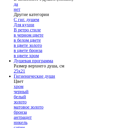
да
нет
Другие категории
С гиг. душем
Для кухни
В ретро стиле
в черном цвете
в белом цвете
в цвете золото
в цвете бронза
в цвете хром
Душевая программа
Размер верхнего душа, см
25х21
Гигиенические души
Цвет
хром
черный
белый
золото
матовое золото
бронза
антрацит
никель
сатин