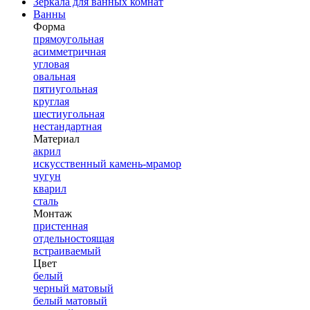
Зеркала для ванных комнат
Ванны
Форма
прямоугольная
асимметричная
угловая
овальная
пятиугольная
круглая
шестиугольная
нестандартная
Материал
акрил
искусственный камень-мрамор
чугун
кварил
сталь
Монтаж
пристенная
отдельностоящая
встраиваемый
Цвет
белый
черный матовый
белый матовый