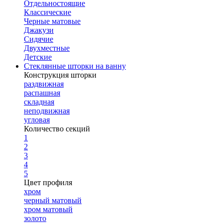
Отдельностоящие
Классические
Черные матовые
Джакузи
Сидячие
Двухместные
Детские
Стеклянные шторки на ванну
Конструкция шторки
раздвижная
распашная
складная
неподвижная
угловая
Количество секций
1
2
3
4
5
Цвет профиля
хром
черный матовый
хром матовый
золото