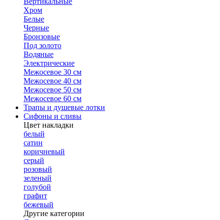
Вертикальные
Хром
Белые
Черные
Бронзовые
Под золото
Водяные
Электрические
Межосевое 30 см
Межосевое 40 см
Межосевое 50 см
Межосевое 60 см
Трапы и душевые лотки
Сифоны и сливы
Цвет накладки
белый
сатин
коричневый
серый
розовый
зеленый
голубой
графит
бежевый
Другие категории