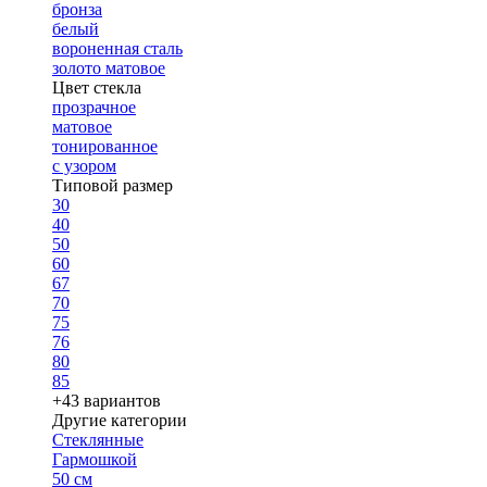
бронза
белый
вороненная сталь
золото матовое
Цвет стекла
прозрачное
матовое
тонированное
с узором
Типовой размер
30
40
50
60
67
70
75
76
80
85
+43 вариантов
Другие категории
Стеклянные
Гармошкой
50 см