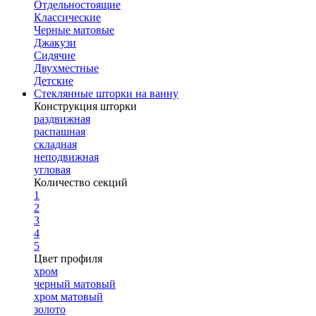
Отдельностоящие
Классические
Черные матовые
Джакузи
Сидячие
Двухместные
Детские
Стеклянные шторки на ванну
Конструкция шторки
раздвижная
распашная
складная
неподвижная
угловая
Количество секций
1
2
3
4
5
Цвет профиля
хром
черный матовый
хром матовый
золото