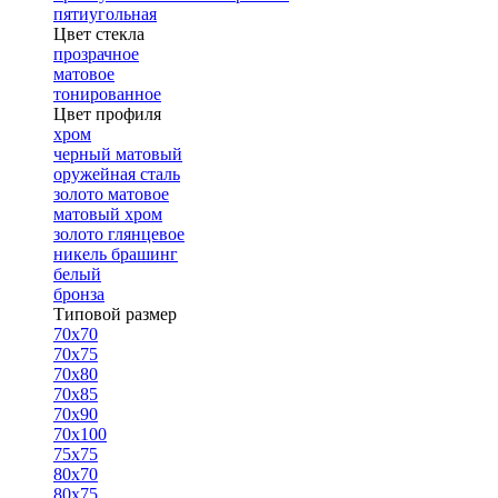
пятиугольная
Цвет стекла
прозрачное
матовое
тонированное
Цвет профиля
хром
черный матовый
оружейная сталь
золото матовое
матовый хром
золото глянцевое
никель брашинг
белый
бронза
Типовой размер
70х70
70х75
70х80
70х85
70х90
70х100
75х75
80х70
80х75