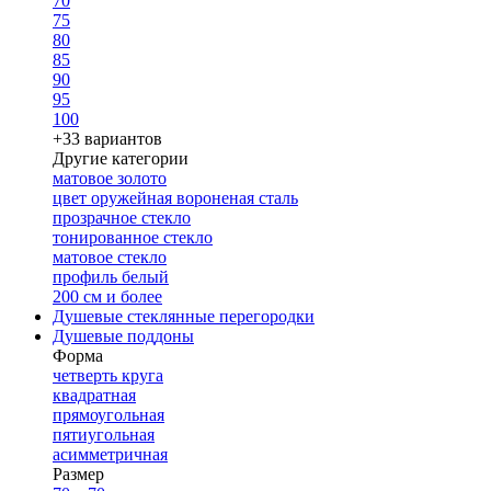
70
75
80
85
90
95
100
+33 вариантов
Другие категории
матовое золото
цвет оружейная вороненая сталь
прозрачное стекло
тонированное стекло
матовое стекло
профиль белый
200 см и более
Душевые стеклянные перегородки
Душевые поддоны
Форма
четверть круга
квадратная
прямоугольная
пятиугольная
асимметричная
Размер