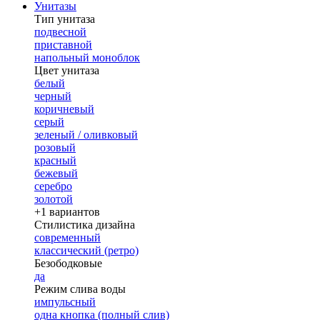
Унитазы
Тип унитаза
подвесной
приставной
напольный моноблок
Цвет унитаза
белый
черный
коричневый
серый
зеленый / оливковый
розовый
красный
бежевый
серебро
золотой
+1 вариантов
Стилистика дизайна
современный
классический (ретро)
Безободковые
да
Режим слива воды
импульсный
одна кнопка (полный слив)