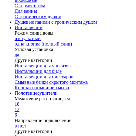
Бронзовые
С термостатом
Для ванны
С тропическим душем
Душевые панели с тропическим душем
Инсталляции
Режим слива воды
импульсный
одна кнопка (полный слив)
Угловая установка
да
Другие категории
Инсталляции для унитазов
Инсталляции для биде
Инсталляции для писсуаров
Смывные бачки скрытого монтажа
Кнопки и клавиши смыва
Полотенцесушители
Межосевое расстояние, см
18
12
6
Направление подключение
в пол
Другие категории