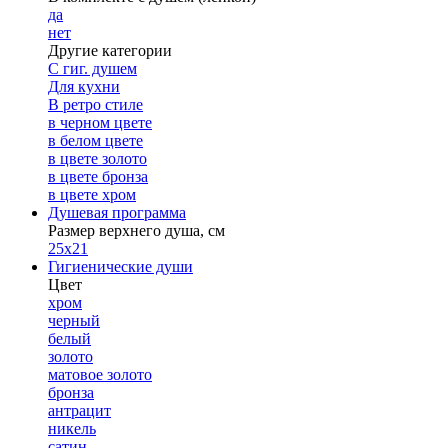
да
нет
Другие категории
С гиг. душем
Для кухни
В ретро стиле
в черном цвете
в белом цвете
в цвете золото
в цвете бронза
в цвете хром
Душевая программа
Размер верхнего душа, см
25х21
Гигиенические души
Цвет
хром
черный
белый
золото
матовое золото
бронза
антрацит
никель
сатин