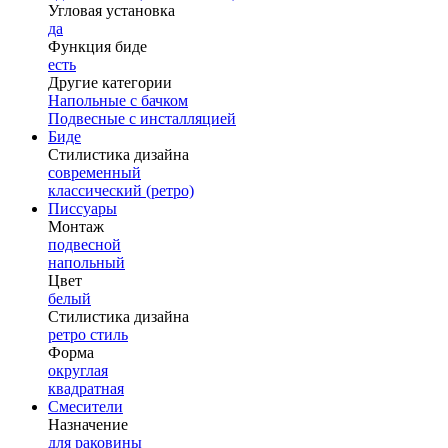
Угловая установка
да
Функция биде
есть
Другие категории
Напольные с бачком
Подвесные с инсталляцией
Биде
Стилистика дизайна
современный
классический (ретро)
Писсуары
Монтаж
подвесной
напольный
Цвет
белый
Стилистика дизайна
ретро стиль
Форма
округлая
квадратная
Смесители
Назначение
для раковины