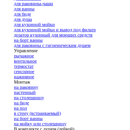
для раковины-чаши
для ванны
для биде
для душа
для кухонной мойки
для кухонной мойки и вывод под фильтр
дозатор кухонный для моющих средств
на борт ванны
для раковины с гигиеническим душем
Управление
рычажное
вентильное
термостат
сенсорное
нажимное
Монтаж
на раковину
настенный
на столешницу
на биде
на пол
в стену (встраиваемый)
на борт ванны
на мойку или столешницу
В комплекте с душем (лейкой)