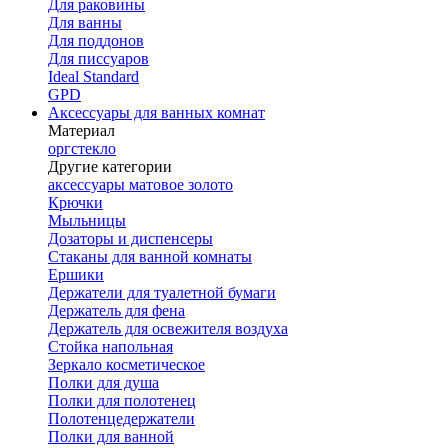
Для раковины
Для ванны
Для поддонов
Для писсуаров
Ideal Standard
GPD
Аксессуары для ванных комнат
Материал
оргстекло
Другие категории
аксессуары матовое золото
Крючки
Мыльницы
Дозаторы и диспенсеры
Стаканы для ванной комнаты
Ершики
Держатели для туалетной бумаги
Держатель для фена
Держатель для освежителя воздуха
Стойка напольная
Зеркало косметическое
Полки для душа
Полки для полотенец
Полотенцедержатели
Полки для ванной