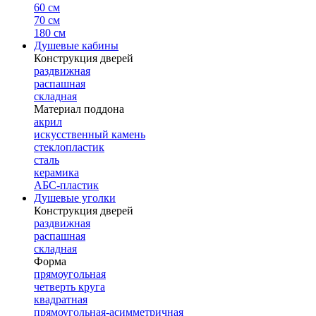
60 см
70 см
180 см
Душевые кабины
Конструкция дверей
раздвижная
распашная
складная
Материал поддона
акрил
искусственный камень
стеклопластик
сталь
керамика
АБС-пластик
Душевые уголки
Конструкция дверей
раздвижная
распашная
складная
Форма
прямоугольная
четверть круга
квадратная
прямоугольная-асимметричная