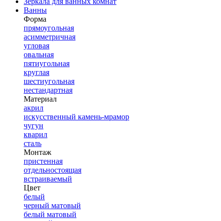
Зеркала для ванных комнат
Ванны
Форма
прямоугольная
асимметричная
угловая
овальная
пятиугольная
круглая
шестиугольная
нестандартная
Материал
акрил
искусственный камень-мрамор
чугун
кварил
сталь
Монтаж
пристенная
отдельностоящая
встраиваемый
Цвет
белый
черный матовый
белый матовый