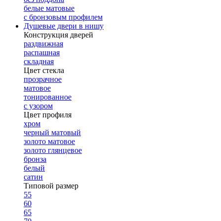
белые матовые
с бронзовым профилем
Душевые двери в нишу
Конструкция дверей
раздвижная
распашная
складная
Цвет стекла
прозрачное
матовое
тонированное
с узором
Цвет профиля
хром
черный матовый
золото матовое
золото глянцевое
бронза
белый
сатин
Типовой размер
55
60
65