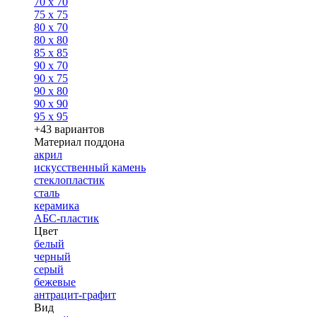
70 x 70
75 x 75
80 x 70
80 x 80
85 x 85
90 x 70
90 x 75
90 x 80
90 x 90
95 x 95
+43 вариантов
Материал поддона
акрил
искусственный камень
стеклопластик
сталь
керамика
АБС-пластик
Цвет
белый
черный
серый
бежевые
антрацит-графит
Вид