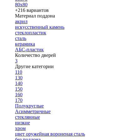
80х80
+216 вариантов
Материал поддона
акрил
искусственный камень
стеклопластик
сталь
керамика
АБС-пластик
Количество дверей
3
Другие категории
110
130
140
150
160
170
Полукруглые
Асимметричные
стеклянные
низкие
хром
цвет оружейная вороненая сталь
без поддона