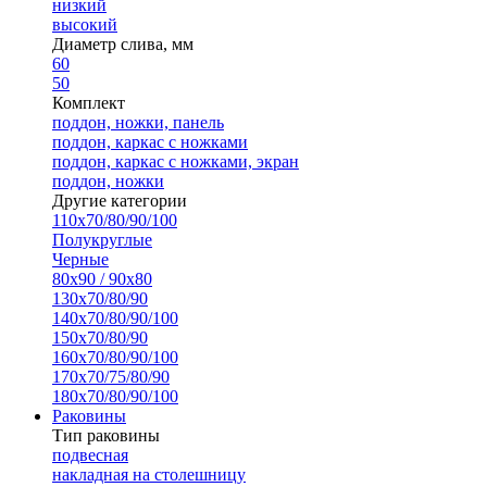
низкий
высокий
Диаметр слива, мм
60
50
Комплект
поддон, ножки, панель
поддон, каркас с ножками
поддон, каркас с ножками, экран
поддон, ножки
Другие категории
110х70/80/90/100
Полукруглые
Черные
80х90 / 90х80
130х70/80/90
140х70/80/90/100
150х70/80/90
160х70/80/90/100
170х70/75/80/90
180х70/80/90/100
Раковины
Тип раковины
подвесная
накладная на столешницу