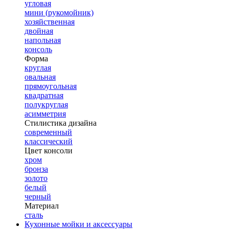
угловая
мини (рукомойник)
хозяйственная
двойная
напольная
консоль
Форма
круглая
овальная
прямоугольная
квадратная
полукруглая
асимметрия
Стилистика дизайна
современный
классический
Цвет консоли
хром
бронза
золото
белый
черный
Материал
сталь
Кухонные мойки и аксессуары