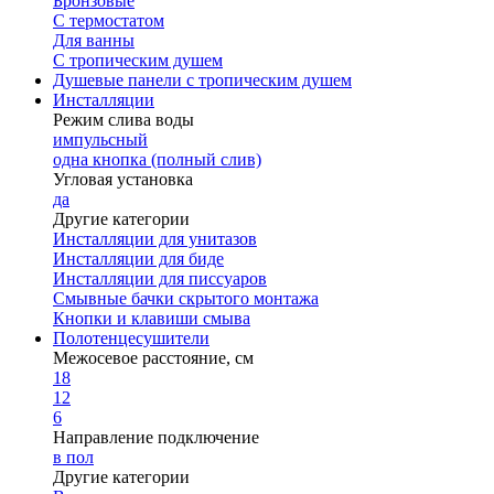
Бронзовые
С термостатом
Для ванны
С тропическим душем
Душевые панели с тропическим душем
Инсталляции
Режим слива воды
импульсный
одна кнопка (полный слив)
Угловая установка
да
Другие категории
Инсталляции для унитазов
Инсталляции для биде
Инсталляции для писсуаров
Смывные бачки скрытого монтажа
Кнопки и клавиши смыва
Полотенцесушители
Межосевое расстояние, см
18
12
6
Направление подключение
в пол
Другие категории