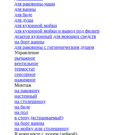
для раковины-чаши
для ванны
для биде
для душа
для кухонной мойки
для кухонной мойки и вывод под фильтр
дозатор кухонный для моющих средств
на борт ванны
для раковины с гигиеническим душем
Управление
рычажное
вентильное
термостат
сенсорное
нажимное
Монтаж
на раковину
настенный
на столешницу
на биде
на пол
в стену (встраиваемый)
на борт ванны
на мойку или столешницу
В комплекте с душем (лейкой)