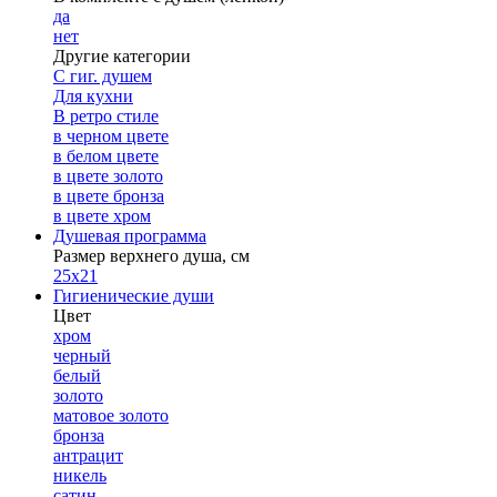
да
нет
Другие категории
С гиг. душем
Для кухни
В ретро стиле
в черном цвете
в белом цвете
в цвете золото
в цвете бронза
в цвете хром
Душевая программа
Размер верхнего душа, см
25х21
Гигиенические души
Цвет
хром
черный
белый
золото
матовое золото
бронза
антрацит
никель
сатин