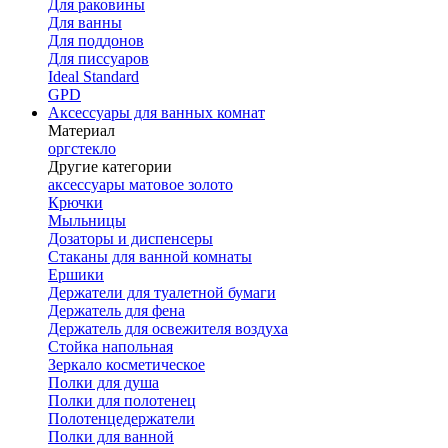
Для раковины
Для ванны
Для поддонов
Для писсуаров
Ideal Standard
GPD
Аксессуары для ванных комнат
Материал
оргстекло
Другие категории
аксессуары матовое золото
Крючки
Мыльницы
Дозаторы и диспенсеры
Стаканы для ванной комнаты
Ершики
Держатели для туалетной бумаги
Держатель для фена
Держатель для освежителя воздуха
Стойка напольная
Зеркало косметическое
Полки для душа
Полки для полотенец
Полотенцедержатели
Полки для ванной