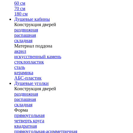
60 см
70 см
180 см
Душевые кабины
Конструкция дверей
раздвижная
распашная
складная
Материал поддона
акрил
искусственный камень
стеклопластик
сталь
керамика
АБС-пластик
Душевые уголки
Конструкция дверей
раздвижная
распашная
складная
Форма
прямоугольная
четверть круга
квадратная
прямоугольная-асимметричная