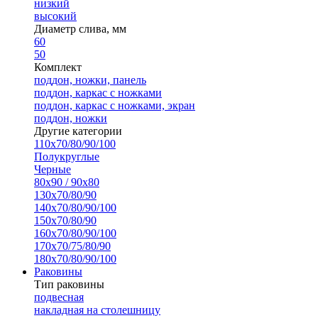
низкий
высокий
Диаметр слива, мм
60
50
Комплект
поддон, ножки, панель
поддон, каркас с ножками
поддон, каркас с ножками, экран
поддон, ножки
Другие категории
110х70/80/90/100
Полукруглые
Черные
80х90 / 90х80
130х70/80/90
140х70/80/90/100
150х70/80/90
160х70/80/90/100
170х70/75/80/90
180х70/80/90/100
Раковины
Тип раковины
подвесная
накладная на столешницу