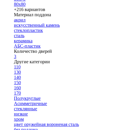
80х80
+216 вариантов
Материал поддона
акрил
искусственный камень
стеклопластик
сталь
керамика
АБС-пластик
Количество дверей
3
Другие категории
110
130
140
150
160
170
Полукруглые
Асимметричные
стеклянные
низкие
хром
цвет оружейная вороненая сталь
без поддона