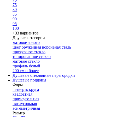
70
75
80
85
90
95
100
+33 вариантов
Другие категории
матовое золото
цвет оружейная вороненая сталь
прозрачное стекло
тонированное стекло
матовое стекло
профиль белый
200 см и более
Душевые стеклянные перегородки
Душевые поддоны
Форма
четверть круга
квадратная
прямоугольная
пятиугольная
асимметричная
Размер