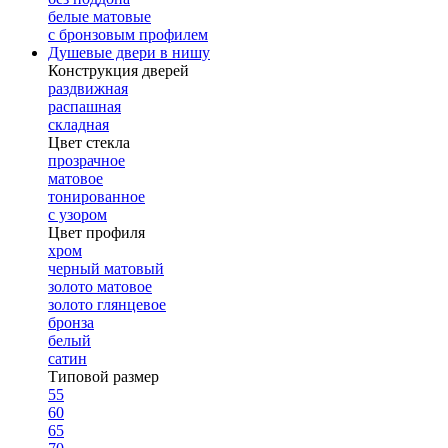
белые матовые
с бронзовым профилем
Душевые двери в нишу
Конструкция дверей
раздвижная
распашная
складная
Цвет стекла
прозрачное
матовое
тонированное
с узором
Цвет профиля
хром
черный матовый
золото матовое
золото глянцевое
бронза
белый
сатин
Типовой размер
55
60
65