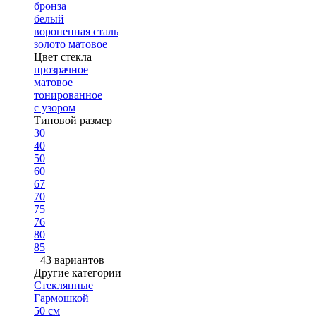
бронза
белый
вороненная сталь
золото матовое
Цвет стекла
прозрачное
матовое
тонированное
с узором
Типовой размер
30
40
50
60
67
70
75
76
80
85
+43 вариантов
Другие категории
Стеклянные
Гармошкой
50 см