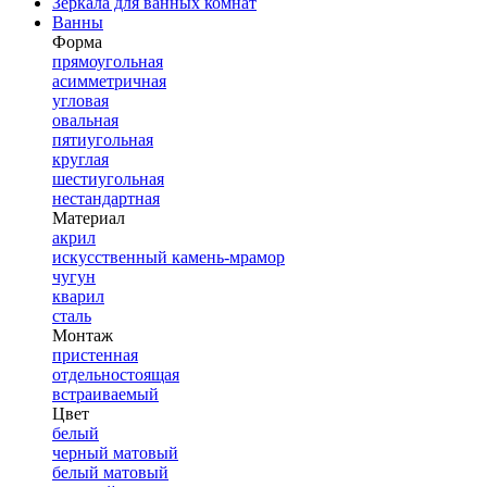
Зеркала для ванных комнат
Ванны
Форма
прямоугольная
асимметричная
угловая
овальная
пятиугольная
круглая
шестиугольная
нестандартная
Материал
акрил
искусственный камень-мрамор
чугун
кварил
сталь
Монтаж
пристенная
отдельностоящая
встраиваемый
Цвет
белый
черный матовый
белый матовый