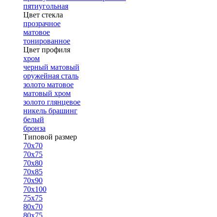
пятиугольная
Цвет стекла
прозрачное
матовое
тонированное
Цвет профиля
хром
черный матовый
оружейная сталь
золото матовое
матовый хром
золото глянцевое
никель брашинг
белый
бронза
Типовой размер
70х70
70х75
70х80
70х85
70х90
70х100
75х75
80х70
80х75