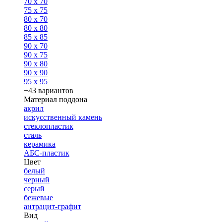
70 x 70
75 x 75
80 x 70
80 x 80
85 x 85
90 x 70
90 x 75
90 x 80
90 x 90
95 x 95
+43 вариантов
Материал поддона
акрил
искусственный камень
стеклопластик
сталь
керамика
АБС-пластик
Цвет
белый
черный
серый
бежевые
антрацит-графит
Вид