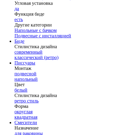
Угловая установка
да
Функция биде
есть
Другие категории
Напольные с бачком
Подвесные с инсталляцией
Биде
Стилистика дизайна
современный
классический (ретро)
Писсуары
Монтаж
подвесной
напольный
Цвет
белый
Стилистика дизайна
ретро стиль
Форма
округлая
квадратная
Смесители
Назначение
для раковины