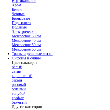
Вертикальные
Хром
Белые
Черные
Бронзовые
Под золото
Водяные
Электрические
Межосевое 30 см
Межосевое 40 см
Межосевое 50 см
Межосевое 60 см
Трапы и душевые лотки
Сифоны и сливы
Цвет накладки
белый
сатин
коричневый
серый
розовый
зеленый
голубой
графит
бежевый
Другие категории