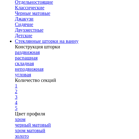
Отдельностоящие
Классические
Черные матовые
Джакузи
Сидячие
Двухместные
Детские
Стеклянные шторки на ванну
Конструкция шторки
раздвижная
распашная
складная
неподвижная
угловая
Количество секций
1
2
3
4
5
Цвет профиля
хром
черный матовый
хром матовый
золото