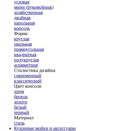
угловая
мини (рукомойник)
хозяйственная
двойная
напольная
консоль
Форма
круглая
овальная
прямоугольная
квадратная
полукруглая
асимметрия
Стилистика дизайна
современный
классический
Цвет консоли
хром
бронза
золото
белый
черный
Материал
сталь
Кухонные мойки и аксессуары