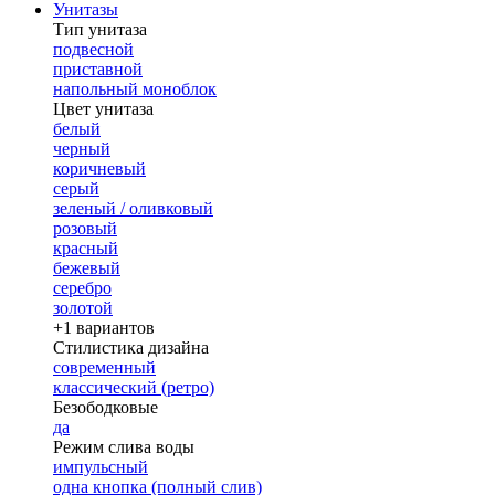
Унитазы
Тип унитаза
подвесной
приставной
напольный моноблок
Цвет унитаза
белый
черный
коричневый
серый
зеленый / оливковый
розовый
красный
бежевый
серебро
золотой
+1 вариантов
Стилистика дизайна
современный
классический (ретро)
Безободковые
да
Режим слива воды
импульсный
одна кнопка (полный слив)