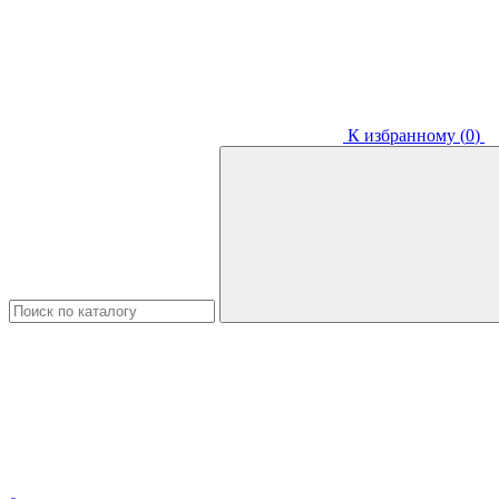
К избранному (
0
)