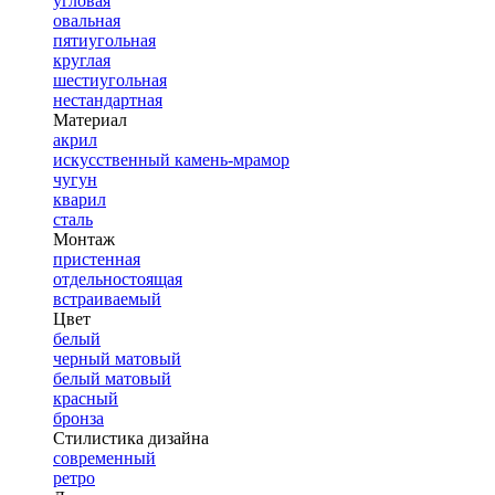
угловая
овальная
пятиугольная
круглая
шестиугольная
нестандартная
Материал
акрил
искусственный камень-мрамор
чугун
кварил
сталь
Монтаж
пристенная
отдельностоящая
встраиваемый
Цвет
белый
черный матовый
белый матовый
красный
бронза
Стилистика дизайна
современный
ретро