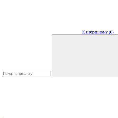
К избранному (
0
)