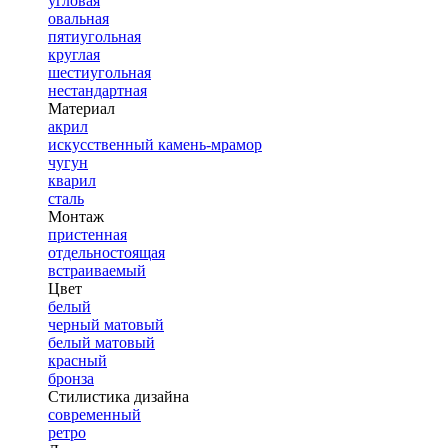
угловая
овальная
пятиугольная
круглая
шестиугольная
нестандартная
Материал
акрил
искусственный камень-мрамор
чугун
кварил
сталь
Монтаж
пристенная
отдельностоящая
встраиваемый
Цвет
белый
черный матовый
белый матовый
красный
бронза
Стилистика дизайна
современный
ретро