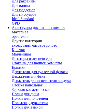
Для раковины
Для ванны
Для поддонов
Для писсуаров
Ideal Standard
GPD
Аксессуары для ванных комнат
Материал
оргстекло
Другие категории
аксессуары матовое золото
Крючки
Мыльницы
Дозаторы и диспенсеры
Стаканы для ванной комнаты
Ершики
Держатели для туалетной бумаги
Держатель для фена
Держатель для освежителя воздуха
Стойка напольная
Зеркало косметическое
Полки для душа
Полки для полотенец
Полотенцедержатели
Полки для ванной