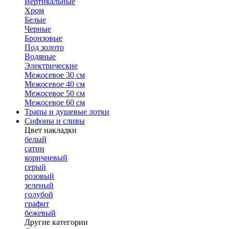
Вертикальные
Хром
Белые
Черные
Бронзовые
Под золото
Водяные
Электрические
Межосевое 30 см
Межосевое 40 см
Межосевое 50 см
Межосевое 60 см
Трапы и душевые лотки
Сифоны и сливы
Цвет накладки
белый
сатин
коричневый
серый
розовый
зеленый
голубой
графит
бежевый
Другие категории