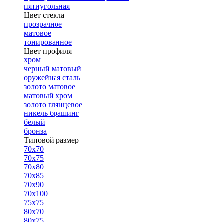
пятиугольная
Цвет стекла
прозрачное
матовое
тонированное
Цвет профиля
хром
черный матовый
оружейная сталь
золото матовое
матовый хром
золото глянцевое
никель брашинг
белый
бронза
Типовой размер
70х70
70х75
70х80
70х85
70х90
70х100
75х75
80х70
80х75