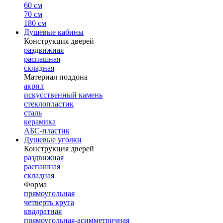
60 см
70 см
180 см
Душевые кабины
Конструкция дверей
раздвижная
распашная
складная
Материал поддона
акрил
искусственный камень
стеклопластик
сталь
керамика
АБС-пластик
Душевые уголки
Конструкция дверей
раздвижная
распашная
складная
Форма
прямоугольная
четверть круга
квадратная
прямоугольная-асимметричная