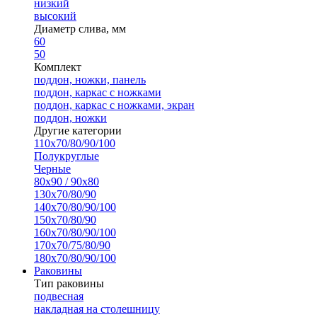
низкий
высокий
Диаметр слива, мм
60
50
Комплект
поддон, ножки, панель
поддон, каркас с ножками
поддон, каркас с ножками, экран
поддон, ножки
Другие категории
110х70/80/90/100
Полукруглые
Черные
80х90 / 90х80
130х70/80/90
140х70/80/90/100
150х70/80/90
160х70/80/90/100
170х70/75/80/90
180х70/80/90/100
Раковины
Тип раковины
подвесная
накладная на столешницу