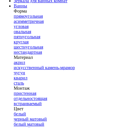
Зеркала для ванных комнат
Ванны
Форма
прямоугольная
асимметричная
угловая
овальная
пятиугольная
круглая
шестиугольная
нестандартная
Материал
акрил
искусственный камень-мрамор
чугун
кварил
сталь
Монтаж
пристенная
отдельностоящая
встраиваемый
Цвет
белый
черный матовый
белый матовый