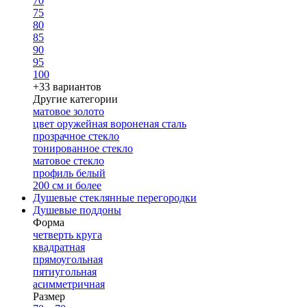
70
75
80
85
90
95
100
+33 вариантов
Другие категории
матовое золото
цвет оружейная вороненая сталь
прозрачное стекло
тонированное стекло
матовое стекло
профиль белый
200 см и более
Душевые стеклянные перегородки
Душевые поддоны
Форма
четверть круга
квадратная
прямоугольная
пятиугольная
асимметричная
Размер