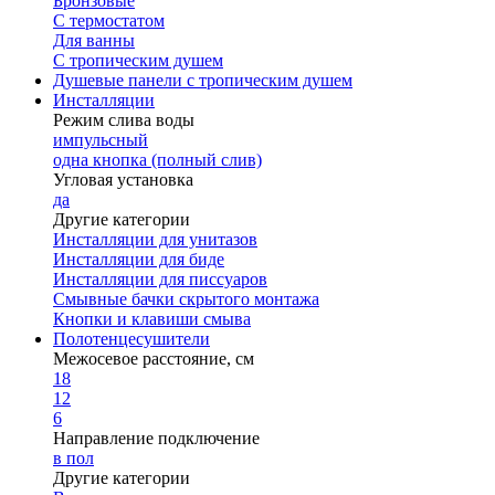
Бронзовые
С термостатом
Для ванны
С тропическим душем
Душевые панели с тропическим душем
Инсталляции
Режим слива воды
импульсный
одна кнопка (полный слив)
Угловая установка
да
Другие категории
Инсталляции для унитазов
Инсталляции для биде
Инсталляции для писсуаров
Смывные бачки скрытого монтажа
Кнопки и клавиши смыва
Полотенцесушители
Межосевое расстояние, см
18
12
6
Направление подключение
в пол
Другие категории