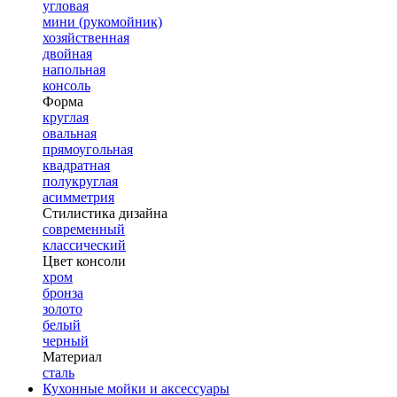
угловая
мини (рукомойник)
хозяйственная
двойная
напольная
консоль
Форма
круглая
овальная
прямоугольная
квадратная
полукруглая
асимметрия
Стилистика дизайна
современный
классический
Цвет консоли
хром
бронза
золото
белый
черный
Материал
сталь
Кухонные мойки и аксессуары