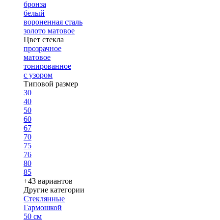
бронза
белый
вороненная сталь
золото матовое
Цвет стекла
прозрачное
матовое
тонированное
с узором
Типовой размер
30
40
50
60
67
70
75
76
80
85
+43 вариантов
Другие категории
Стеклянные
Гармошкой
50 см