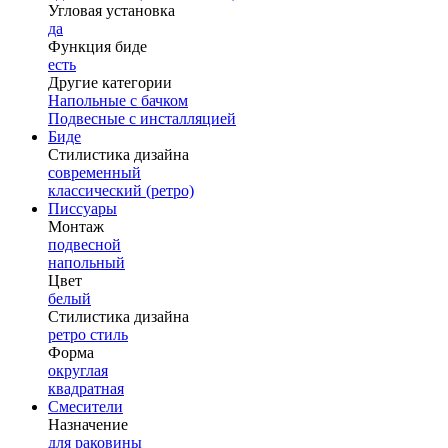
Угловая установка
да
Функция биде
есть
Другие категории
Напольные с бачком
Подвесные с инсталляцией
Биде
Стилистика дизайна
современный
классический (ретро)
Писсуары
Монтаж
подвесной
напольный
Цвет
белый
Стилистика дизайна
ретро стиль
Форма
округлая
квадратная
Смесители
Назначение
для раковины