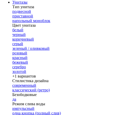
Унитазы
Тип унитаза
подвесной
приставной
напольный моноблок
Цвет унитаза
белый
черный
коричневый
серый
зеленый / оливковый
розовый
красный
бежевый
серебро
золотой
+1 вариантов
Стилистика дизайна
современный
классический (ретро)
Безободковые
да
Режим слива воды
импульсный
одна кнопка (полный слив)