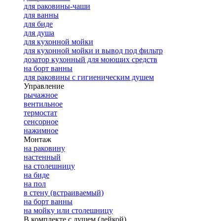
для раковины-чаши
для ванны
для биде
для душа
для кухонной мойки
для кухонной мойки и вывод под фильтр
дозатор кухонный для моющих средств
на борт ванны
для раковины с гигиеническим душем
Управление
рычажное
вентильное
термостат
сенсорное
нажимное
Монтаж
на раковину
настенный
на столешницу
на биде
на пол
в стену (встраиваемый)
на борт ванны
на мойку или столешницу
В комплекте с душем (лейкой)