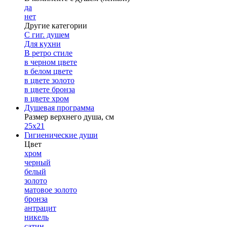
да
нет
Другие категории
С гиг. душем
Для кухни
В ретро стиле
в черном цвете
в белом цвете
в цвете золото
в цвете бронза
в цвете хром
Душевая программа
Размер верхнего душа, см
25х21
Гигиенические души
Цвет
хром
черный
белый
золото
матовое золото
бронза
антрацит
никель
сатин