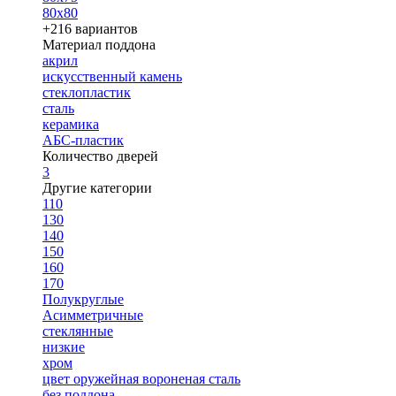
80х80
+216 вариантов
Материал поддона
акрил
искусственный камень
стеклопластик
сталь
керамика
АБС-пластик
Количество дверей
3
Другие категории
110
130
140
150
160
170
Полукруглые
Асимметричные
стеклянные
низкие
хром
цвет оружейная вороненая сталь
без поддона