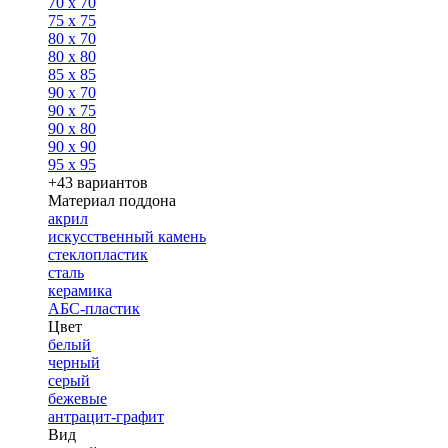
70 x 70
75 x 75
80 x 70
80 x 80
85 x 85
90 x 70
90 x 75
90 x 80
90 x 90
95 x 95
+43 вариантов
Материал поддона
акрил
искусственный камень
стеклопластик
сталь
керамика
АБС-пластик
Цвет
белый
черный
серый
бежевые
антрацит-графит
Вид