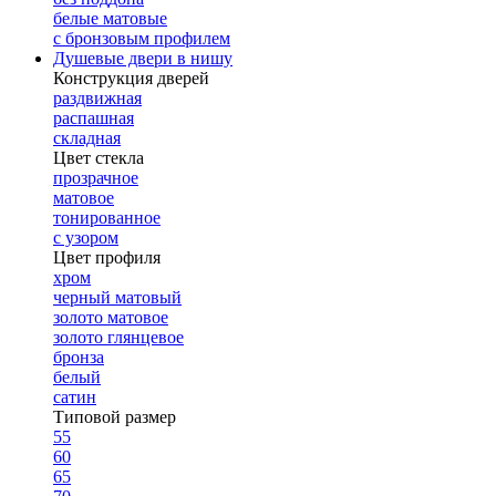
белые матовые
с бронзовым профилем
Душевые двери в нишу
Конструкция дверей
раздвижная
распашная
складная
Цвет стекла
прозрачное
матовое
тонированное
с узором
Цвет профиля
хром
черный матовый
золото матовое
золото глянцевое
бронза
белый
сатин
Типовой размер
55
60
65