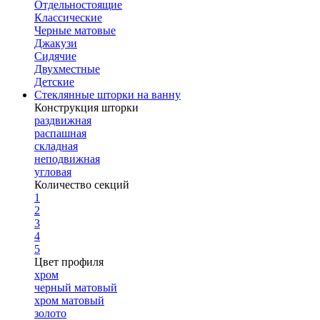
Отдельностоящие
Классические
Черные матовые
Джакузи
Сидячие
Двухместные
Детские
Стеклянные шторки на ванну
Конструкция шторки
раздвижная
распашная
складная
неподвижная
угловая
Количество секций
1
2
3
4
5
Цвет профиля
хром
черный матовый
хром матовый
золото