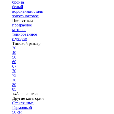
бронза
белый
вороненная сталь
золото матовое
Цвет стекла
прозрачное
матовое
тонированное
с узором
Типовой размер
30
40
50
60
67
70
75
76
80
85
+43 вариантов
Другие категории
Стеклянные
Гармошкой
50 см