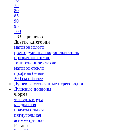
70
75
80
85
90
95
100
+33 вариантов
Другие категории
матовое золото
цвет оружейная вороненая сталь
прозрачное стекло
тонированное стекло
матовое стекло
профиль белый
200 см и более
Душевые стеклянные перегородки
Душевые поддоны
Форма
четверть круга
квадратная
прямоугольная
пятиугольная
асимметричная
Размер