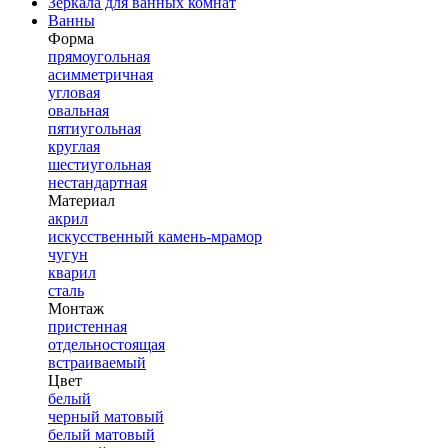
Зеркала для ванных комнат
Ванны
Форма
прямоугольная
асимметричная
угловая
овальная
пятиугольная
круглая
шестиугольная
нестандартная
Материал
акрил
искусственный камень-мрамор
чугун
кварил
сталь
Монтаж
пристенная
отдельностоящая
встраиваемый
Цвет
белый
черный матовый
белый матовый