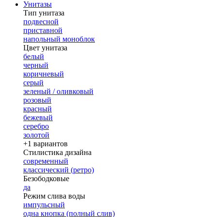
Унитазы
Тип унитаза
подвесной
приставной
напольный моноблок
Цвет унитаза
белый
черный
коричневый
серый
зеленый / оливковый
розовый
красный
бежевый
серебро
золотой
+1 вариантов
Стилистика дизайна
современный
классический (ретро)
Безободковые
да
Режим слива воды
импульсный
одна кнопка (полный слив)