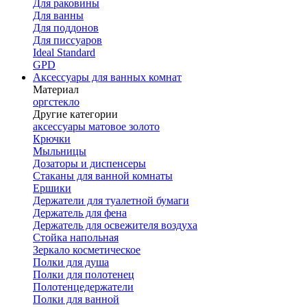
Для раковины
Для ванны
Для поддонов
Для писсуаров
Ideal Standard
GPD
Аксессуары для ванных комнат
Материал
оргстекло
Другие категории
аксессуары матовое золото
Крючки
Мыльницы
Дозаторы и диспенсеры
Стаканы для ванной комнаты
Ершики
Держатели для туалетной бумаги
Держатель для фена
Держатель для освежителя воздуха
Стойка напольная
Зеркало косметическое
Полки для душа
Полки для полотенец
Полотенцедержатели
Полки для ванной