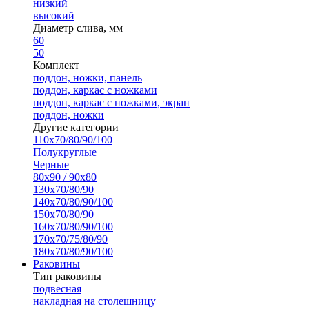
низкий
высокий
Диаметр слива, мм
60
50
Комплект
поддон, ножки, панель
поддон, каркас с ножками
поддон, каркас с ножками, экран
поддон, ножки
Другие категории
110х70/80/90/100
Полукруглые
Черные
80х90 / 90х80
130х70/80/90
140х70/80/90/100
150х70/80/90
160х70/80/90/100
170х70/75/80/90
180х70/80/90/100
Раковины
Тип раковины
подвесная
накладная на столешницу