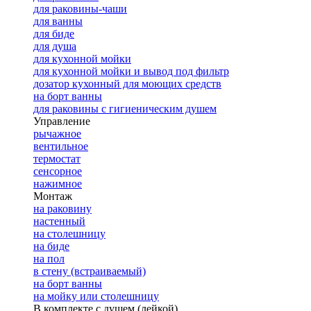
для раковины-чаши
для ванны
для биде
для душа
для кухонной мойки
для кухонной мойки и вывод под фильтр
дозатор кухонный для моющих средств
на борт ванны
для раковины с гигиеническим душем
Управление
рычажное
вентильное
термостат
сенсорное
нажимное
Монтаж
на раковину
настенный
на столешницу
на биде
на пол
в стену (встраиваемый)
на борт ванны
на мойку или столешницу
В комплекте с душем (лейкой)