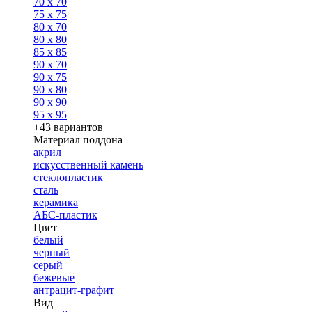
70 x 70
75 x 75
80 x 70
80 x 80
85 x 85
90 x 70
90 x 75
90 x 80
90 x 90
95 x 95
+43 вариантов
Материал поддона
акрил
искусственный камень
стеклопластик
сталь
керамика
АБС-пластик
Цвет
белый
черный
серый
бежевые
антрацит-графит
Вид