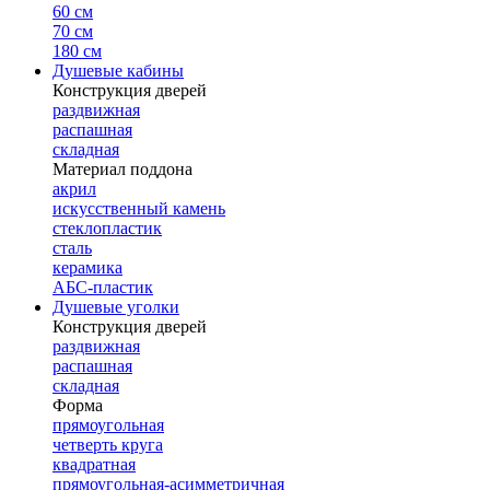
60 см
70 см
180 см
Душевые кабины
Конструкция дверей
раздвижная
распашная
складная
Материал поддона
акрил
искусственный камень
стеклопластик
сталь
керамика
АБС-пластик
Душевые уголки
Конструкция дверей
раздвижная
распашная
складная
Форма
прямоугольная
четверть круга
квадратная
прямоугольная-асимметричная