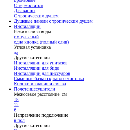
Бронзовые
С термостатом
Для ванны
С тропическим душем
Душевые панели с тропическим душем
Инсталляции
Режим слива воды
импульсный
одна кнопка (полный слив)
Угловая установка
да
Другие категории
Инсталляции для унитазов
Инсталляции для биде
Инсталляции для писсуаров
Смывные бачки скрытого монтажа
Кнопки и клавиши смыва
Полотенцесушители
Межосевое расстояние, см
18
12
6
Направление подключение
в пол
Другие категории