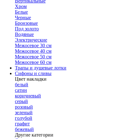
Вертикальные
Хром
Белые
Черные
Бронзовые
Под золото
Водяные
Электрические
Межосевое 30 см
Межосевое 40 см
Межосевое 50 см
Межосевое 60 см
Трапы и душевые лотки
Сифоны и сливы
Цвет накладки
белый
сатин
коричневый
серый
розовый
зеленый
голубой
графит
бежевый
Другие категории