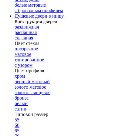
белые матовые
с бронзовым профилем
Душевые двери в нишу
Конструкция дверей
раздвижная
распашная
складная
Цвет стекла
прозрачное
матовое
тонированное
с узором
Цвет профиля
хром
черный матовый
золото матовое
золото глянцевое
бронза
белый
сатин
Типовой размер
55
60
65