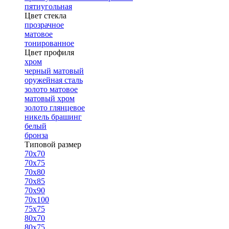
пятиугольная
Цвет стекла
прозрачное
матовое
тонированное
Цвет профиля
хром
черный матовый
оружейная сталь
золото матовое
матовый хром
золото глянцевое
никель брашинг
белый
бронза
Типовой размер
70х70
70х75
70х80
70х85
70х90
70х100
75х75
80х70
80х75