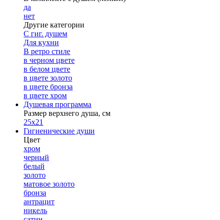
да
нет
Другие категории
С гиг. душем
Для кухни
В ретро стиле
в черном цвете
в белом цвете
в цвете золото
в цвете бронза
в цвете хром
Душевая программа
Размер верхнего душа, см
25х21
Гигиенические души
Цвет
хром
черный
белый
золото
матовое золото
бронза
антрацит
никель
сатин