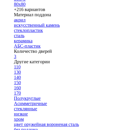
80х80
+216 вариантов
Материал поддона
акрил
искусственный камень
стеклопластик
сталь
керамика
АБС-пластик
Количество дверей
3
Другие категории
110
130
140
150
160
170
Полукруглые
Асимметричные
стеклянные
низкие
хром
цвет оружейная вороненая сталь
без поддона