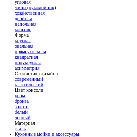
угловая
мини (рукомойник)
хозяйственная
двойная
напольная
консоль
Форма
круглая
овальная
прямоугольная
квадратная
полукруглая
асимметрия
Стилистика дизайна
современный
классический
Цвет консоли
хром
бронза
золото
белый
черный
Материал
сталь
Кухонные мойки и аксессуары