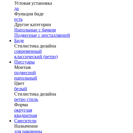
Угловая установка
да
Функция биде
есть
Другие категории
Напольные с бачком
Подвесные с инсталляцией
Биде
Стилистика дизайна
современный
классический (ретро)
Писсуары
Монтаж
подвесной
напольный
Цвет
белый
Стилистика дизайна
ретро стиль
Форма
округлая
квадратная
Смесители
Назначение
для раковины