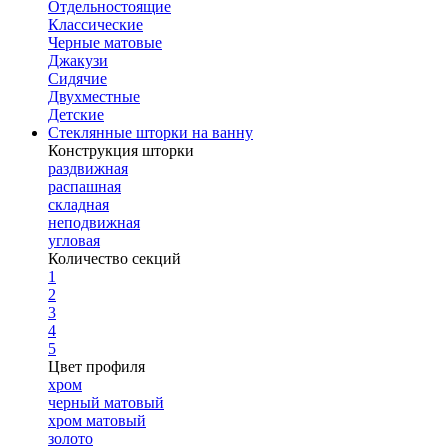
Отдельностоящие
Классические
Черные матовые
Джакузи
Сидячие
Двухместные
Детские
Стеклянные шторки на ванну
Конструкция шторки
раздвижная
распашная
складная
неподвижная
угловая
Количество секций
1
2
3
4
5
Цвет профиля
хром
черный матовый
хром матовый
золото