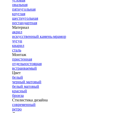
угловая
овальная
пятиугольная
круглая
шестиугольная
нестандартная
Материал
акрил
искусственный камень-мрамор
чугун
кварил
сталь
Монтаж
пристенная
отдельностоящая
встраиваемый
Цвет
белый
черный матовый
белый матовый
красный
бронза
Стилистика дизайна
современный
ретро