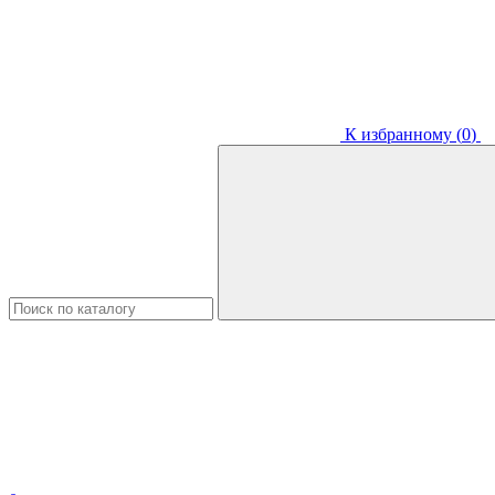
К избранному (
0
)