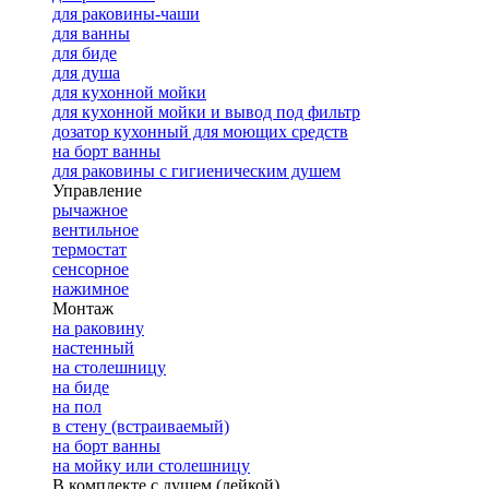
для раковины-чаши
для ванны
для биде
для душа
для кухонной мойки
для кухонной мойки и вывод под фильтр
дозатор кухонный для моющих средств
на борт ванны
для раковины с гигиеническим душем
Управление
рычажное
вентильное
термостат
сенсорное
нажимное
Монтаж
на раковину
настенный
на столешницу
на биде
на пол
в стену (встраиваемый)
на борт ванны
на мойку или столешницу
В комплекте с душем (лейкой)