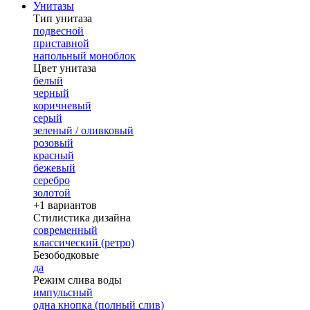
Унитазы
Тип унитаза
подвесной
приставной
напольный моноблок
Цвет унитаза
белый
черный
коричневый
серый
зеленый / оливковый
розовый
красный
бежевый
серебро
золотой
+1 вариантов
Стилистика дизайна
современный
классический (ретро)
Безободковые
да
Режим слива воды
импульсный
одна кнопка (полный слив)