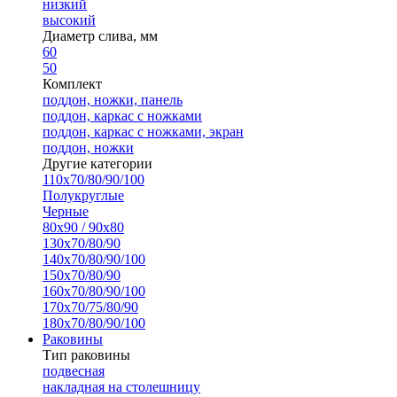
низкий
высокий
Диаметр слива, мм
60
50
Комплект
поддон, ножки, панель
поддон, каркас с ножками
поддон, каркас с ножками, экран
поддон, ножки
Другие категории
110х70/80/90/100
Полукруглые
Черные
80х90 / 90х80
130х70/80/90
140х70/80/90/100
150х70/80/90
160х70/80/90/100
170х70/75/80/90
180х70/80/90/100
Раковины
Тип раковины
подвесная
накладная на столешницу