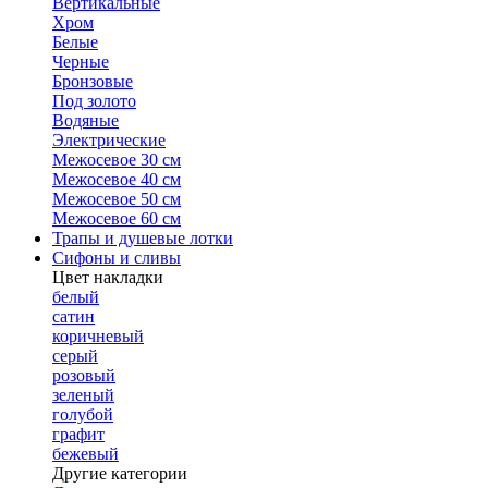
Вертикальные
Хром
Белые
Черные
Бронзовые
Под золото
Водяные
Электрические
Межосевое 30 см
Межосевое 40 см
Межосевое 50 см
Межосевое 60 см
Трапы и душевые лотки
Сифоны и сливы
Цвет накладки
белый
сатин
коричневый
серый
розовый
зеленый
голубой
графит
бежевый
Другие категории