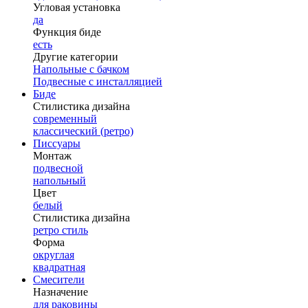
Угловая установка
да
Функция биде
есть
Другие категории
Напольные с бачком
Подвесные с инсталляцией
Биде
Стилистика дизайна
современный
классический (ретро)
Писсуары
Монтаж
подвесной
напольный
Цвет
белый
Стилистика дизайна
ретро стиль
Форма
округлая
квадратная
Смесители
Назначение
для раковины