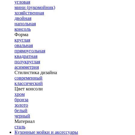
угловая
мини (рукомойник)
хозяйственная
двойная
напольная
консоль
Форма
круглая
овальная
прямоугольная
квадратная
полукруглая
асимметрия
Стилистика дизайна
современный
классический
Цвет консоли
хром
бронза
золото
белый
черный
Материал
сталь
Кухонные мойки и аксессуары