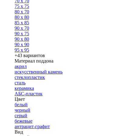
70 x 70
75 x 75
80 x 70
80 x 80
85 x 85
90 x 70
90 x 75
90 x 80
90 x 90
95 x 95
+43 вариантов
Материал поддона
акрил
искусственный камень
стеклопластик
сталь
керамика
АБС-пластик
Цвет
белый
черный
серый
бежевые
антрацит-графит
Вид