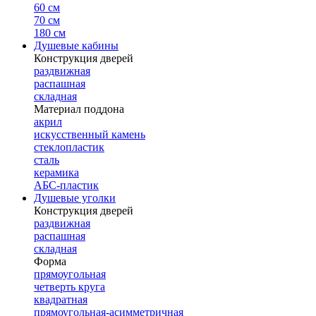
60 см
70 см
180 см
Душевые кабины
Конструкция дверей
раздвижная
распашная
складная
Материал поддона
акрил
искусственный камень
стеклопластик
сталь
керамика
АБС-пластик
Душевые уголки
Конструкция дверей
раздвижная
распашная
складная
Форма
прямоугольная
четверть круга
квадратная
прямоугольная-асимметричная