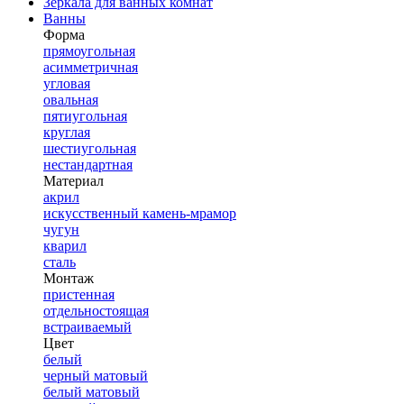
Зеркала для ванных комнат
Ванны
Форма
прямоугольная
асимметричная
угловая
овальная
пятиугольная
круглая
шестиугольная
нестандартная
Материал
акрил
искусственный камень-мрамор
чугун
кварил
сталь
Монтаж
пристенная
отдельностоящая
встраиваемый
Цвет
белый
черный матовый
белый матовый