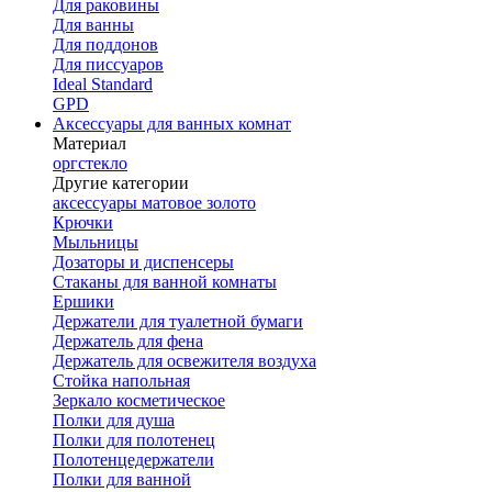
Для раковины
Для ванны
Для поддонов
Для писсуаров
Ideal Standard
GPD
Аксессуары для ванных комнат
Материал
оргстекло
Другие категории
аксессуары матовое золото
Крючки
Мыльницы
Дозаторы и диспенсеры
Стаканы для ванной комнаты
Ершики
Держатели для туалетной бумаги
Держатель для фена
Держатель для освежителя воздуха
Стойка напольная
Зеркало косметическое
Полки для душа
Полки для полотенец
Полотенцедержатели
Полки для ванной