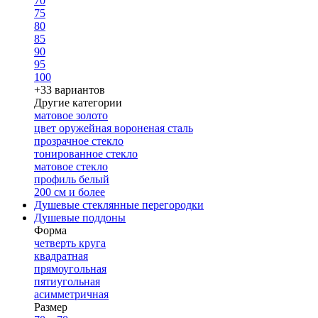
70
75
80
85
90
95
100
+33 вариантов
Другие категории
матовое золото
цвет оружейная вороненая сталь
прозрачное стекло
тонированное стекло
матовое стекло
профиль белый
200 см и более
Душевые стеклянные перегородки
Душевые поддоны
Форма
четверть круга
квадратная
прямоугольная
пятиугольная
асимметричная
Размер