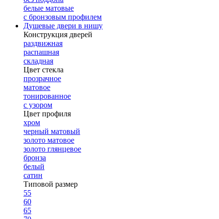
белые матовые
с бронзовым профилем
Душевые двери в нишу
Конструкция дверей
раздвижная
распашная
складная
Цвет стекла
прозрачное
матовое
тонированное
с узором
Цвет профиля
хром
черный матовый
золото матовое
золото глянцевое
бронза
белый
сатин
Типовой размер
55
60
65