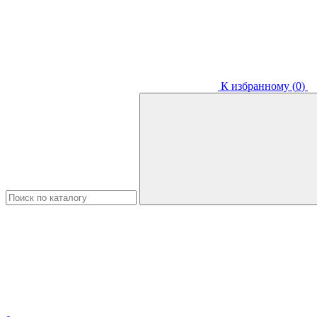
К избранному (
0
)