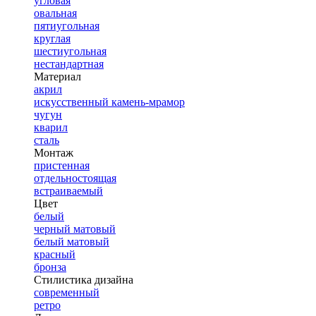
угловая
овальная
пятиугольная
круглая
шестиугольная
нестандартная
Материал
акрил
искусственный камень-мрамор
чугун
кварил
сталь
Монтаж
пристенная
отдельностоящая
встраиваемый
Цвет
белый
черный матовый
белый матовый
красный
бронза
Стилистика дизайна
современный
ретро