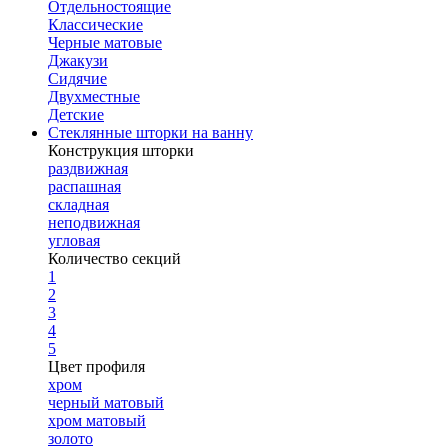
Отдельностоящие
Классические
Черные матовые
Джакузи
Сидячие
Двухместные
Детские
Стеклянные шторки на ванну
Конструкция шторки
раздвижная
распашная
складная
неподвижная
угловая
Количество секций
1
2
3
4
5
Цвет профиля
хром
черный матовый
хром матовый
золото