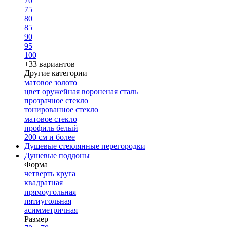
70
75
80
85
90
95
100
+33 вариантов
Другие категории
матовое золото
цвет оружейная вороненая сталь
прозрачное стекло
тонированное стекло
матовое стекло
профиль белый
200 см и более
Душевые стеклянные перегородки
Душевые поддоны
Форма
четверть круга
квадратная
прямоугольная
пятиугольная
асимметричная
Размер