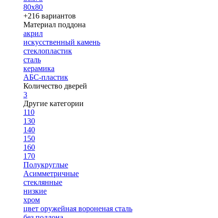
80х80
+216 вариантов
Материал поддона
акрил
искусственный камень
стеклопластик
сталь
керамика
АБС-пластик
Количество дверей
3
Другие категории
110
130
140
150
160
170
Полукруглые
Асимметричные
стеклянные
низкие
хром
цвет оружейная вороненая сталь
без поддона