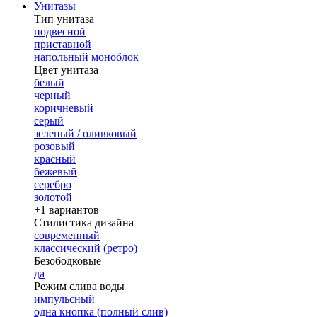
Унитазы
Тип унитаза
подвесной
приставной
напольный моноблок
Цвет унитаза
белый
черный
коричневый
серый
зеленый / оливковый
розовый
красный
бежевый
серебро
золотой
+1 вариантов
Стилистика дизайна
современный
классический (ретро)
Безободковые
да
Режим слива воды
импульсный
одна кнопка (полный слив)