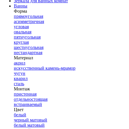
Зеркала для ванных комнат
Ванны
Форма
прямоугольная
асимметричная
угловая
овальная
пятиугольная
круглая
шестиугольная
нестандартная
Материал
акрил
искусственный камень-мрамор
чугун
кварил
сталь
Монтаж
пристенная
отдельностоящая
встраиваемый
Цвет
белый
черный матовый
белый матовый