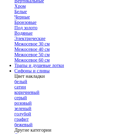
Вертикальные
Хром
Белые
Черные
Бронзовые
Под золото
Водяные
Электрические
Межосевое 30 см
Межосевое 40 см
Межосевое 50 см
Межосевое 60 см
Трапы и душевые лотки
Сифоны и сливы
Цвет накладки
белый
сатин
коричневый
серый
розовый
зеленый
голубой
графит
бежевый
Другие категории