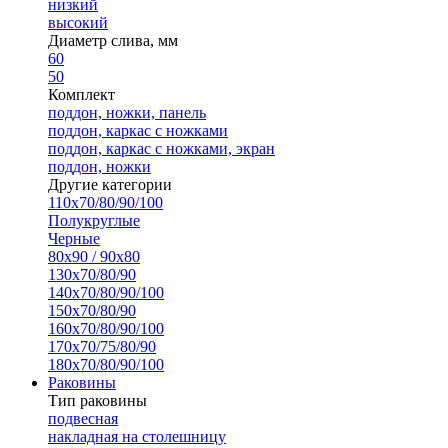
низкий
высокий
Диаметр слива, мм
60
50
Комплект
поддон, ножки, панель
поддон, каркас с ножками
поддон, каркас с ножками, экран
поддон, ножки
Другие категории
110х70/80/90/100
Полукруглые
Черные
80х90 / 90х80
130х70/80/90
140х70/80/90/100
150х70/80/90
160х70/80/90/100
170х70/75/80/90
180х70/80/90/100
Раковины
Тип раковины
подвесная
накладная на столешницу