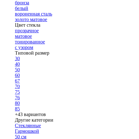
бронза
белый
вороненная сталь
золото матовое
Цвет стекла
прозрачное
матовое
тонированное
с узором
Типовой размер
30
40
50
60
67
70
75
76
80
85
+43 вариантов
Другие категории
Стеклянные
Гармошкой
50 см