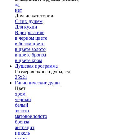
да
нет
Другие категории
С гиг. душем
Для кухни
В ретро стиле
в черном цвете
в белом цвете
в цвете золото
в цвете бронза
в цвете хром
Душевая программа
Размер верхнего душа, см
25х21
Гигиенические души
Цвет
хром
черный
белый
золото
матовое золото
бронза
антрацит
никель
сатин