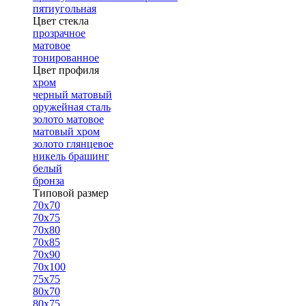
пятиугольная
Цвет стекла
прозрачное
матовое
тонированное
Цвет профиля
хром
черный матовый
оружейная сталь
золото матовое
матовый хром
золото глянцевое
никель брашинг
белый
бронза
Типовой размер
70х70
70х75
70х80
70х85
70х90
70х100
75х75
80х70
80х75