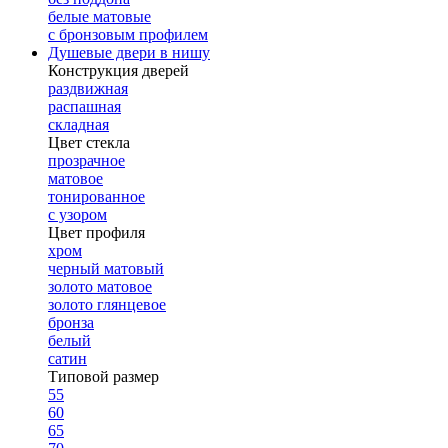
белые матовые
с бронзовым профилем
Душевые двери в нишу
Конструкция дверей
раздвижная
распашная
складная
Цвет стекла
прозрачное
матовое
тонированное
с узором
Цвет профиля
хром
черный матовый
золото матовое
золото глянцевое
бронза
белый
сатин
Типовой размер
55
60
65