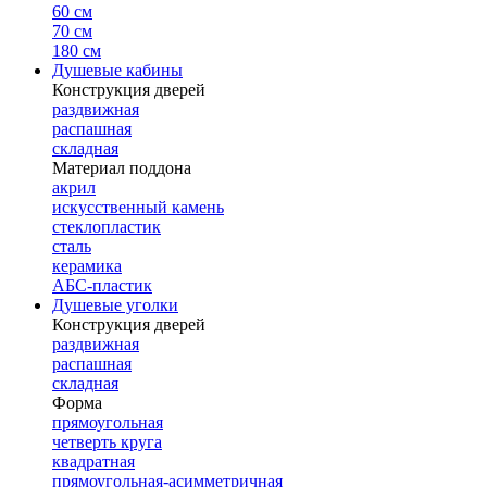
60 см
70 см
180 см
Душевые кабины
Конструкция дверей
раздвижная
распашная
складная
Материал поддона
акрил
искусственный камень
стеклопластик
сталь
керамика
АБС-пластик
Душевые уголки
Конструкция дверей
раздвижная
распашная
складная
Форма
прямоугольная
четверть круга
квадратная
прямоугольная-асимметричная