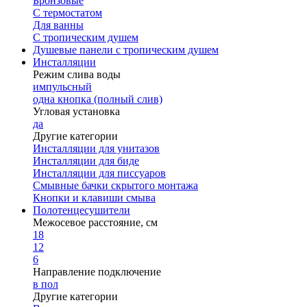
Бронзовые
С термостатом
Для ванны
С тропическим душем
Душевые панели с тропическим душем
Инсталляции
Режим слива воды
импульсный
одна кнопка (полный слив)
Угловая установка
да
Другие категории
Инсталляции для унитазов
Инсталляции для биде
Инсталляции для писсуаров
Смывные бачки скрытого монтажа
Кнопки и клавиши смыва
Полотенцесушители
Межосевое расстояние, см
18
12
6
Направление подключение
в пол
Другие категории