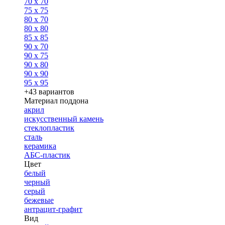
70 x 70
75 x 75
80 x 70
80 x 80
85 x 85
90 x 70
90 x 75
90 x 80
90 x 90
95 x 95
+43 вариантов
Материал поддона
акрил
искусственный камень
стеклопластик
сталь
керамика
АБС-пластик
Цвет
белый
черный
серый
бежевые
антрацит-графит
Вид