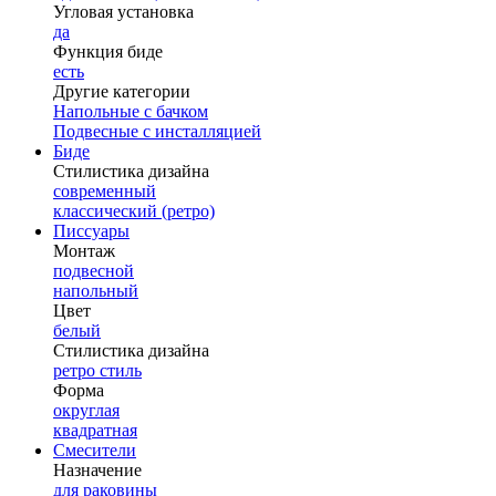
Угловая установка
да
Функция биде
есть
Другие категории
Напольные с бачком
Подвесные с инсталляцией
Биде
Стилистика дизайна
современный
классический (ретро)
Писсуары
Монтаж
подвесной
напольный
Цвет
белый
Стилистика дизайна
ретро стиль
Форма
округлая
квадратная
Смесители
Назначение
для раковины