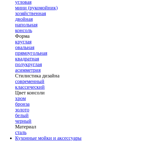
угловая
мини (рукомойник)
хозяйственная
двойная
напольная
консоль
Форма
круглая
овальная
прямоугольная
квадратная
полукруглая
асимметрия
Стилистика дизайна
современный
классический
Цвет консоли
хром
бронза
золото
белый
черный
Материал
сталь
Кухонные мойки и аксессуары