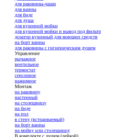
для раковины-чаши
для ванны
для биде
для душа
для кухонной мойки
для кухонной мойки и вывод под фильтр
дозатор кухонный для моющих средств
на борт ванны
для раковины с гигиеническим душем
Управление
рычажное
вентильное
термостат
сенсорное
нажимное
Монтаж
на раковину
настенный
на столешницу
на биде
на пол
в стену (встраиваемый)
на борт ванны
на мойку или столешницу
В комплекте с душем (лейкой)