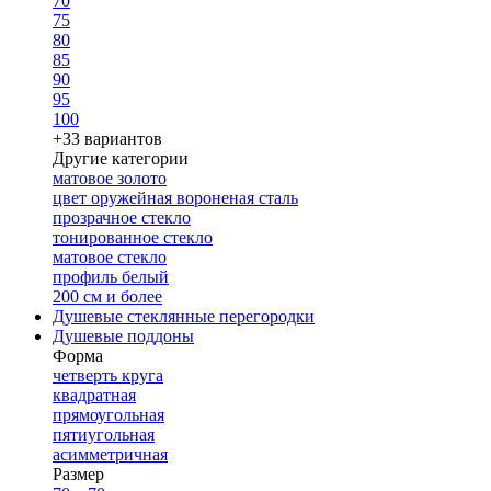
70
75
80
85
90
95
100
+33 вариантов
Другие категории
матовое золото
цвет оружейная вороненая сталь
прозрачное стекло
тонированное стекло
матовое стекло
профиль белый
200 см и более
Душевые стеклянные перегородки
Душевые поддоны
Форма
четверть круга
квадратная
прямоугольная
пятиугольная
асимметричная
Размер