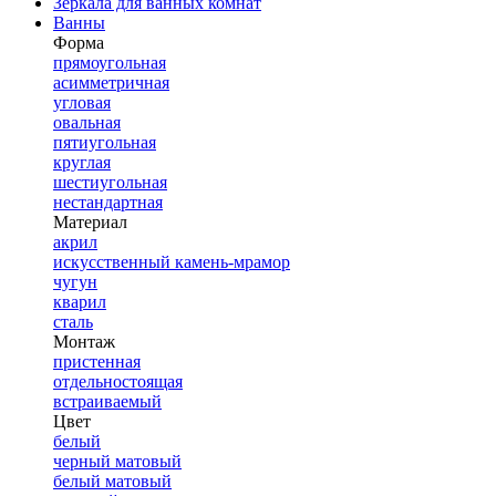
Зеркала для ванных комнат
Ванны
Форма
прямоугольная
асимметричная
угловая
овальная
пятиугольная
круглая
шестиугольная
нестандартная
Материал
акрил
искусственный камень-мрамор
чугун
кварил
сталь
Монтаж
пристенная
отдельностоящая
встраиваемый
Цвет
белый
черный матовый
белый матовый