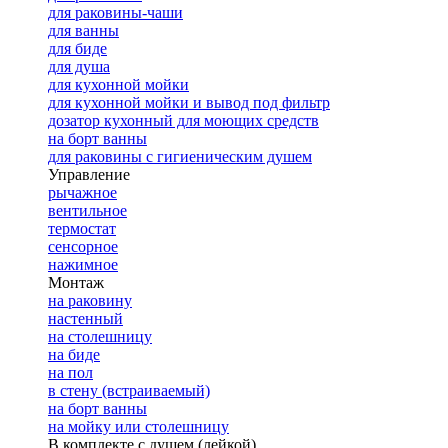
для раковины-чаши
для ванны
для биде
для душа
для кухонной мойки
для кухонной мойки и вывод под фильтр
дозатор кухонный для моющих средств
на борт ванны
для раковины с гигиеническим душем
Управление
рычажное
вентильное
термостат
сенсорное
нажимное
Монтаж
на раковину
настенный
на столешницу
на биде
на пол
в стену (встраиваемый)
на борт ванны
на мойку или столешницу
В комплекте с душем (лейкой)