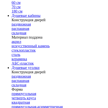
60 см
70 см
180 см
Душевые кабины
Конструкция дверей
раздвижная
распашная
складная
Материал поддона
акрил
искусственный камень
стеклопластик
сталь
керамика
АБС-пластик
Душевые уголки
Конструкция дверей
раздвижная
распашная
складная
Форма
прямоугольная
четверть круга
квадратная
прямоугольная-асимметричная