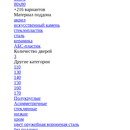
80х80
+216 вариантов
Материал поддона
акрил
искусственный камень
стеклопластик
сталь
керамика
АБС-пластик
Количество дверей
3
Другие категории
110
130
140
150
160
170
Полукруглые
Асимметричные
стеклянные
низкие
хром
цвет оружейная вороненая сталь
без поддона