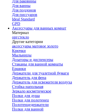
Для раковины
Для ванны
Для поддонов
Для писсуаров
Ideal Standard
GPD
Аксессуары для ванных комнат
Материал
оргстекло
Другие категории
аксессуары матовое золото
Крючки
Мыльницы
Дозаторы и диспенсеры
Стаканы для ванной комнаты
Ершики
Держатели для туалетной бумаги
Держатель для фена
Держатель для освежителя воздуха
Стойка напольная
Зеркало косметическое
Полки для душа
Полки для полотенец
Полотенцедержатели
Полки для ванной