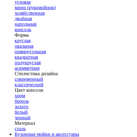
угловая
мини (рукомойник)
хозяйственная
двойная
напольная
консоль
Форма
круглая
овальная
прямоугольная
квадратная
полукруглая
асимметрия
Стилистика дизайна
современный
классический
Цвет консоли
хром
бронза
золото
белый
черный
Материал
сталь
Кухонные мойки и аксессуары