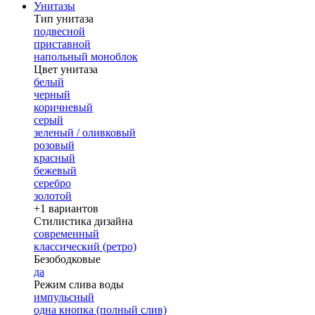
Унитазы
Тип унитаза
подвесной
приставной
напольный моноблок
Цвет унитаза
белый
черный
коричневый
серый
зеленый / оливковый
розовый
красный
бежевый
серебро
золотой
+1 вариантов
Стилистика дизайна
современный
классический (ретро)
Безободковые
да
Режим слива воды
импульсный
одна кнопка (полный слив)