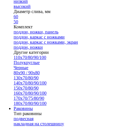
низкий
высокий
Диаметр слива, мм
60
50
Комплект
поддон, ножки, панель
поддон, каркас с ножками
поддон, каркас с ножками, экран
поддон, ножки
Другие категории
110х70/80/90/100
Полукруглые
Черные
80х90 / 90х80
130х70/80/90
140х70/80/90/100
150х70/80/90
160х70/80/90/100
170х70/75/80/90
180х70/80/90/100
Раковины
Тип раковины
подвесная
накладная на столешницу