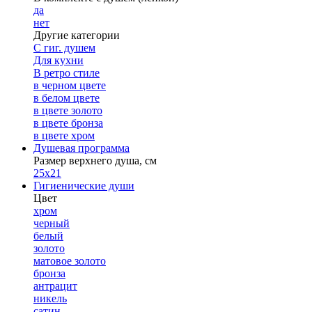
да
нет
Другие категории
С гиг. душем
Для кухни
В ретро стиле
в черном цвете
в белом цвете
в цвете золото
в цвете бронза
в цвете хром
Душевая программа
Размер верхнего душа, см
25х21
Гигиенические души
Цвет
хром
черный
белый
золото
матовое золото
бронза
антрацит
никель
сатин