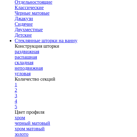
Отдельностоящие
Классические
Черные матовые
Джакузи
Сидячие
Двухместные
Детские
Стеклянные шторки на ванну
Конструкция шторки
раздвижная
распашная
складная
неподвижная
угловая
Количество секций
1
2
3
4
5
Цвет профиля
хром
черный матовый
хром матовый
золото