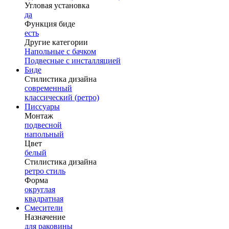
Угловая установка
да
Функция биде
есть
Другие категории
Напольные с бачком
Подвесные с инсталляцией
Биде
Стилистика дизайна
современный
классический (ретро)
Писсуары
Монтаж
подвесной
напольный
Цвет
белый
Стилистика дизайна
ретро стиль
Форма
округлая
квадратная
Смесители
Назначение
для раковины