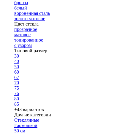
бронза
белый
вороненная сталь
золото матовое
Цвет стекла
прозрачное
матовое
тонированное
с узором
Типовой размер
30
40
50
60
67
70
75
76
80
85
+43 вариантов
Другие категории
Стеклянные
Гармошкой
50 см