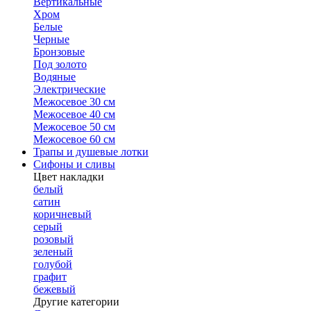
Вертикальные
Хром
Белые
Черные
Бронзовые
Под золото
Водяные
Электрические
Межосевое 30 см
Межосевое 40 см
Межосевое 50 см
Межосевое 60 см
Трапы и душевые лотки
Сифоны и сливы
Цвет накладки
белый
сатин
коричневый
серый
розовый
зеленый
голубой
графит
бежевый
Другие категории