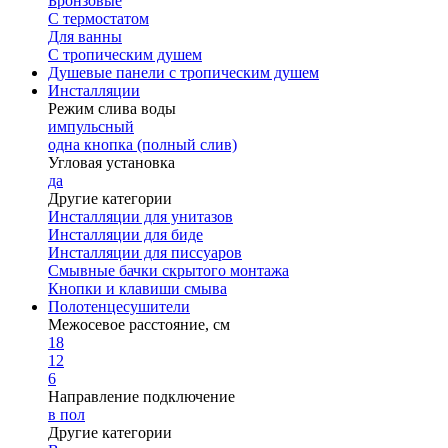
Бронзовые
С термостатом
Для ванны
С тропическим душем
Душевые панели с тропическим душем
Инсталляции
Режим слива воды
импульсный
одна кнопка (полный слив)
Угловая установка
да
Другие категории
Инсталляции для унитазов
Инсталляции для биде
Инсталляции для писсуаров
Смывные бачки скрытого монтажа
Кнопки и клавиши смыва
Полотенцесушители
Межосевое расстояние, см
18
12
6
Направление подключение
в пол
Другие категории