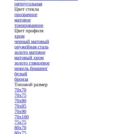
пятиугольная
Цвет стекла
прозрачное
матовое
тонированное
Цвет профиля
хром
черный матовый
оружейная сталь
золото матовое
матовый хром
золото глянцевое
никель брашинг
белый
бронза
Типовой размер
70х70
70х75
70х80
70х85
70х90
70х100
75х75
80х70
80х75