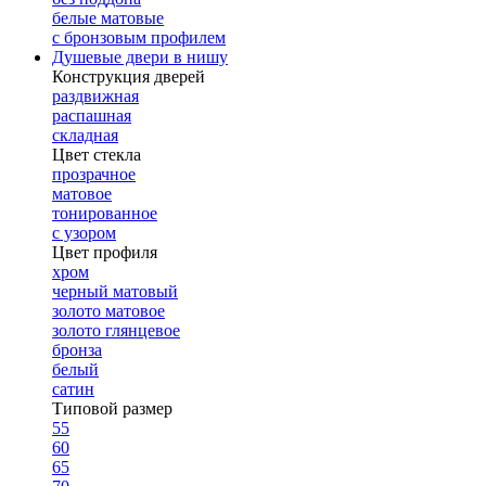
белые матовые
с бронзовым профилем
Душевые двери в нишу
Конструкция дверей
раздвижная
распашная
складная
Цвет стекла
прозрачное
матовое
тонированное
с узором
Цвет профиля
хром
черный матовый
золото матовое
золото глянцевое
бронза
белый
сатин
Типовой размер
55
60
65