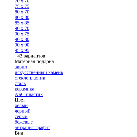
70 x 70
75 x 75
80 x 70
80 x 80
85 x 85
90 x 70
90 x 75
90 x 80
90 x 90
95 x 95
+43 вариантов
Материал поддона
акрил
искусственный камень
стеклопластик
сталь
керамика
АБС-пластик
Цвет
белый
черный
серый
бежевые
антрацит-графит
Вид