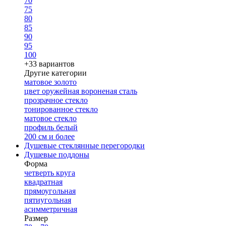
70
75
80
85
90
95
100
+33 вариантов
Другие категории
матовое золото
цвет оружейная вороненая сталь
прозрачное стекло
тонированное стекло
матовое стекло
профиль белый
200 см и более
Душевые стеклянные перегородки
Душевые поддоны
Форма
четверть круга
квадратная
прямоугольная
пятиугольная
асимметричная
Размер