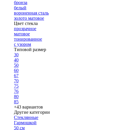
бронза
белый
вороненная сталь
золото матовое
Цвет стекла
прозрачное
матовое
тонированное
с узором
Типовой размер
30
40
50
60
67
70
75
76
80
85
+43 вариантов
Другие категории
Стеклянные
Гармошкой
50 см