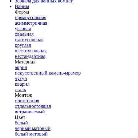
Зеркала для ванных комнат
Ванны
Форма
прямоугольная
асимметричная
угловая
овальная
пятиугольная
круглая
шестиугольная
нестандартная
Материал
акрил
искусственный камень-мрамор
чугун
кварил
сталь
Монтаж
пристенная
отдельностоящая
встраиваемый
Цвет
белый
черный матовый
белый матовый