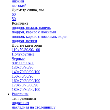
низкий
высокий
Диаметр слива, мм
60
50
Комплект
поддон, ножки, панель
поддон, каркас с ножками
поддон, каркас с ножками, экран
поддон, ножки
Другие категории
110х70/80/90/100
Полукруглые
Черные
80х90 / 90х80
130х70/80/90
140х70/80/90/100
150х70/80/90
160х70/80/90/100
170х70/75/80/90
180х70/80/90/100
Раковины
Тип раковины
подвесная
накладная на столешницу