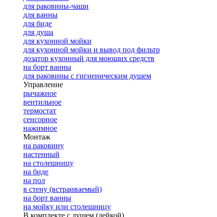
для раковины-чаши
для ванны
для биде
для душа
для кухонной мойки
для кухонной мойки и вывод под фильтр
дозатор кухонный для моющих средств
на борт ванны
для раковины с гигиеническим душем
Управление
рычажное
вентильное
термостат
сенсорное
нажимное
Монтаж
на раковину
настенный
на столешницу
на биде
на пол
в стену (встраиваемый)
на борт ванны
на мойку или столешницу
В комплекте с душем (лейкой)