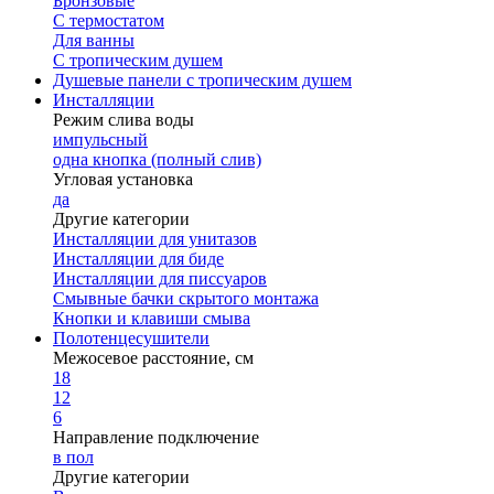
Бронзовые
С термостатом
Для ванны
С тропическим душем
Душевые панели с тропическим душем
Инсталляции
Режим слива воды
импульсный
одна кнопка (полный слив)
Угловая установка
да
Другие категории
Инсталляции для унитазов
Инсталляции для биде
Инсталляции для писсуаров
Смывные бачки скрытого монтажа
Кнопки и клавиши смыва
Полотенцесушители
Межосевое расстояние, см
18
12
6
Направление подключение
в пол
Другие категории