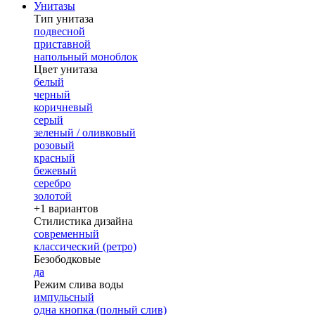
Унитазы
Тип унитаза
подвесной
приставной
напольный моноблок
Цвет унитаза
белый
черный
коричневый
серый
зеленый / оливковый
розовый
красный
бежевый
серебро
золотой
+1 вариантов
Стилистика дизайна
современный
классический (ретро)
Безободковые
да
Режим слива воды
импульсный
одна кнопка (полный слив)