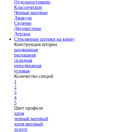
Отдельностоящие
Классические
Черные матовые
Джакузи
Сидячие
Двухместные
Детские
Стеклянные шторки на ванну
Конструкция шторки
раздвижная
распашная
складная
неподвижная
угловая
Количество секций
1
2
3
4
5
Цвет профиля
хром
черный матовый
хром матовый
золото