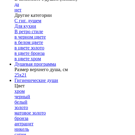
да
нет
Другие категории
С гиг. душем
Для кухни
В ретро стиле
в черном цвете
в белом цвете
в цвете золото
в цвете бронза
в цвете хром
Душевая программа
Размер верхнего душа, см
25х21
Гигиенические души
Цвет
хром
черный
белый
золото
матовое золото
бронза
антрацит
никель
сатин