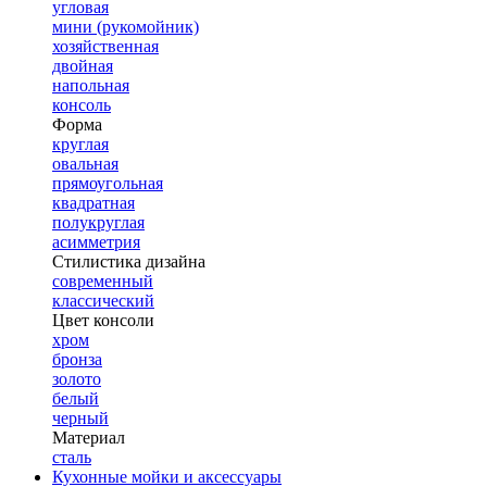
угловая
мини (рукомойник)
хозяйственная
двойная
напольная
консоль
Форма
круглая
овальная
прямоугольная
квадратная
полукруглая
асимметрия
Стилистика дизайна
современный
классический
Цвет консоли
хром
бронза
золото
белый
черный
Материал
сталь
Кухонные мойки и аксессуары