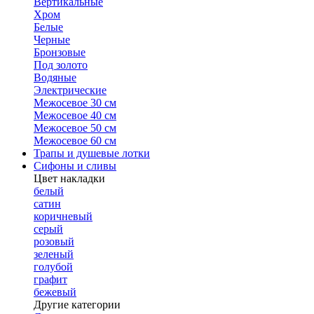
Вертикальные
Хром
Белые
Черные
Бронзовые
Под золото
Водяные
Электрические
Межосевое 30 см
Межосевое 40 см
Межосевое 50 см
Межосевое 60 см
Трапы и душевые лотки
Сифоны и сливы
Цвет накладки
белый
сатин
коричневый
серый
розовый
зеленый
голубой
графит
бежевый
Другие категории