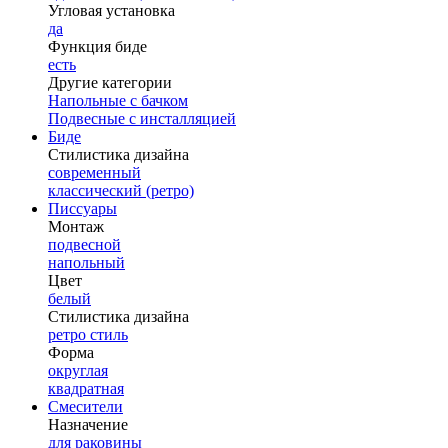
Угловая установка
да
Функция биде
есть
Другие категории
Напольные с бачком
Подвесные с инсталляцией
Биде
Стилистика дизайна
современный
классический (ретро)
Писсуары
Монтаж
подвесной
напольный
Цвет
белый
Стилистика дизайна
ретро стиль
Форма
округлая
квадратная
Смесители
Назначение
для раковины