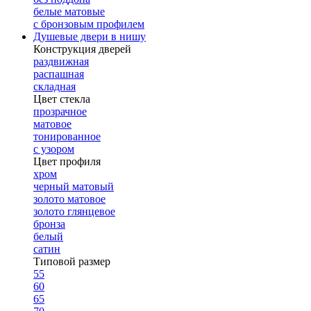
белые матовые
с бронзовым профилем
Душевые двери в нишу
Конструкция дверей
раздвижная
распашная
складная
Цвет стекла
прозрачное
матовое
тонированное
с узором
Цвет профиля
хром
черный матовый
золото матовое
золото глянцевое
бронза
белый
сатин
Типовой размер
55
60
65