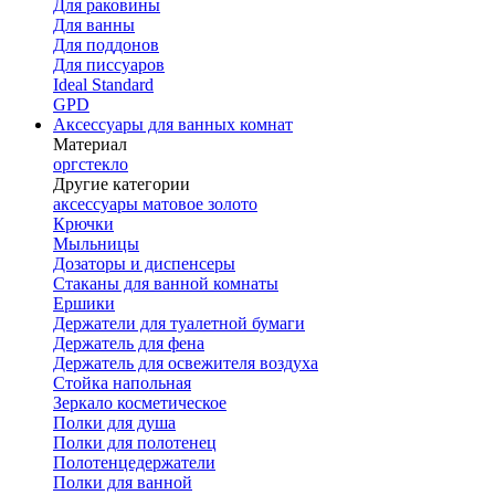
Для раковины
Для ванны
Для поддонов
Для писсуаров
Ideal Standard
GPD
Аксессуары для ванных комнат
Материал
оргстекло
Другие категории
аксессуары матовое золото
Крючки
Мыльницы
Дозаторы и диспенсеры
Стаканы для ванной комнаты
Ершики
Держатели для туалетной бумаги
Держатель для фена
Держатель для освежителя воздуха
Стойка напольная
Зеркало косметическое
Полки для душа
Полки для полотенец
Полотенцедержатели
Полки для ванной