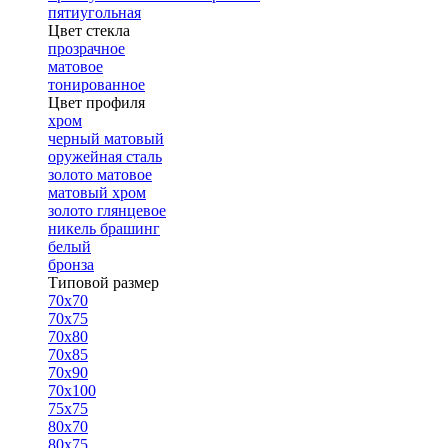
пятиугольная
Цвет стекла
прозрачное
матовое
тонированное
Цвет профиля
хром
черный матовый
оружейная сталь
золото матовое
матовый хром
золото глянцевое
никель брашинг
белый
бронза
Типовой размер
70х70
70х75
70х80
70х85
70х90
70х100
75х75
80х70
80х75