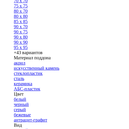
70 x 70
75 x 75
80 x 70
80 x 80
85 x 85
90 x 70
90 x 75
90 x 80
90 x 90
95 x 95
+43 вариантов
Материал поддона
акрил
искусственный камень
стеклопластик
сталь
керамика
АБС-пластик
Цвет
белый
черный
серый
бежевые
антрацит-графит
Вид