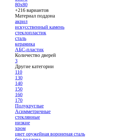
80х80
+216 вариантов
Материал поддона
акрил
искусственный камень
стеклопластик
сталь
керамика
АБС-пластик
Количество дверей
3
Другие категории
110
130
140
150
160
170
Полукруглые
Асимметричные
стеклянные
низкие
хром
цвет оружейная вороненая сталь
без поддона