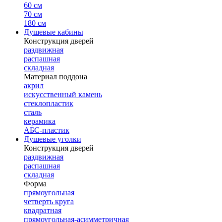
60 см
70 см
180 см
Душевые кабины
Конструкция дверей
раздвижная
распашная
складная
Материал поддона
акрил
искусственный камень
стеклопластик
сталь
керамика
АБС-пластик
Душевые уголки
Конструкция дверей
раздвижная
распашная
складная
Форма
прямоугольная
четверть круга
квадратная
прямоугольная-асимметричная