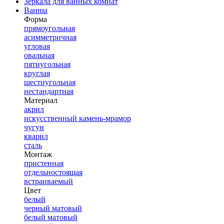
Зеркала для ванных комнат
Ванны
Форма
прямоугольная
асимметричная
угловая
овальная
пятиугольная
круглая
шестиугольная
нестандартная
Материал
акрил
искусственный камень-мрамор
чугун
кварил
сталь
Монтаж
пристенная
отдельностоящая
встраиваемый
Цвет
белый
черный матовый
белый матовый