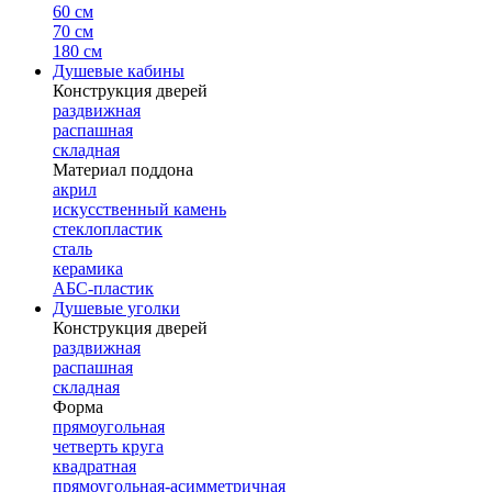
60 см
70 см
180 см
Душевые кабины
Конструкция дверей
раздвижная
распашная
складная
Материал поддона
акрил
искусственный камень
стеклопластик
сталь
керамика
АБС-пластик
Душевые уголки
Конструкция дверей
раздвижная
распашная
складная
Форма
прямоугольная
четверть круга
квадратная
прямоугольная-асимметричная