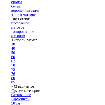
бронза
белый
вороненная сталь
золото матовое
Цвет стекла
прозрачное
матовое
тонированное
с узором
Типовой размер
30
40
50
60
67
70
75
76
80
85
+43 вариантов
Другие категории
Стеклянные
Гармошкой
50 см