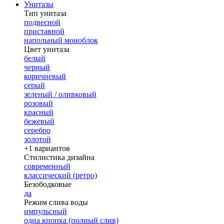
Унитазы
Тип унитаза
подвесной
приставной
напольный моноблок
Цвет унитаза
белый
черный
коричневый
серый
зеленый / оливковый
розовый
красный
бежевый
серебро
золотой
+1 вариантов
Стилистика дизайна
современный
классический (ретро)
Безободковые
да
Режим слива воды
импульсный
одна кнопка (полный слив)