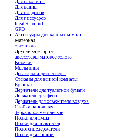
Для раковины
Для ванны
Для поддонов
Для писсуаров
Ideal Standard
GPD
Аксессуары для ванных комнат
Материал
оргстекло
Другие категории
аксессуары матовое золото
Крючки
Мыльницы
Дозаторы и диспенсеры
Стаканы для ванной комнаты
Ершики
Держатели для туалетной бумаги
Держатель для фена
Держатель для освежителя воздуха
Стойка напольная
Зеркало косметическое
Полки для душа
Полки для полотенец
Полотенцедержатели
Полки для ванной