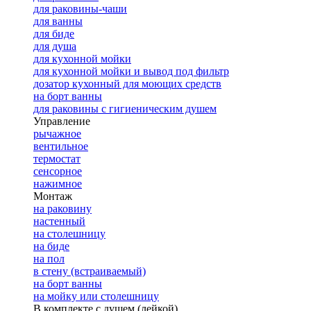
для раковины-чаши
для ванны
для биде
для душа
для кухонной мойки
для кухонной мойки и вывод под фильтр
дозатор кухонный для моющих средств
на борт ванны
для раковины с гигиеническим душем
Управление
рычажное
вентильное
термостат
сенсорное
нажимное
Монтаж
на раковину
настенный
на столешницу
на биде
на пол
в стену (встраиваемый)
на борт ванны
на мойку или столешницу
В комплекте с душем (лейкой)