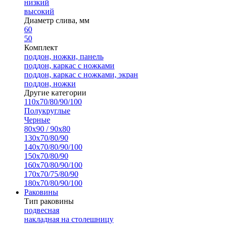
низкий
высокий
Диаметр слива, мм
60
50
Комплект
поддон, ножки, панель
поддон, каркас с ножками
поддон, каркас с ножками, экран
поддон, ножки
Другие категории
110х70/80/90/100
Полукруглые
Черные
80х90 / 90х80
130х70/80/90
140х70/80/90/100
150х70/80/90
160х70/80/90/100
170х70/75/80/90
180х70/80/90/100
Раковины
Тип раковины
подвесная
накладная на столешницу