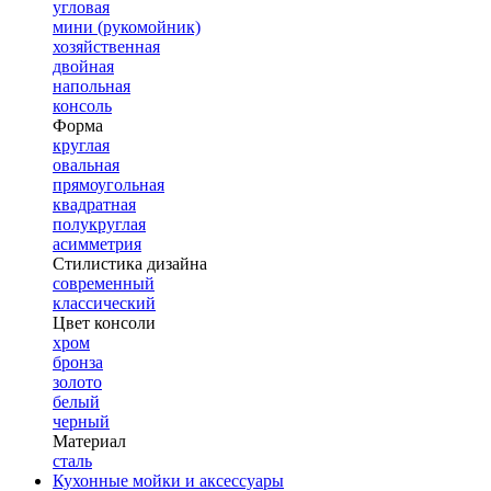
угловая
мини (рукомойник)
хозяйственная
двойная
напольная
консоль
Форма
круглая
овальная
прямоугольная
квадратная
полукруглая
асимметрия
Стилистика дизайна
современный
классический
Цвет консоли
хром
бронза
золото
белый
черный
Материал
сталь
Кухонные мойки и аксессуары