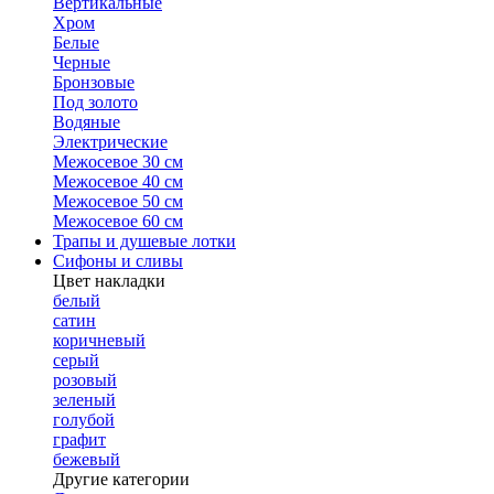
Вертикальные
Хром
Белые
Черные
Бронзовые
Под золото
Водяные
Электрические
Межосевое 30 см
Межосевое 40 см
Межосевое 50 см
Межосевое 60 см
Трапы и душевые лотки
Сифоны и сливы
Цвет накладки
белый
сатин
коричневый
серый
розовый
зеленый
голубой
графит
бежевый
Другие категории