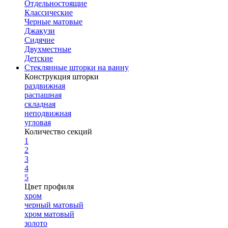
Отдельностоящие
Классические
Черные матовые
Джакузи
Сидячие
Двухместные
Детские
Стеклянные шторки на ванну
Конструкция шторки
раздвижная
распашная
складная
неподвижная
угловая
Количество секций
1
2
3
4
5
Цвет профиля
хром
черный матовый
хром матовый
золото