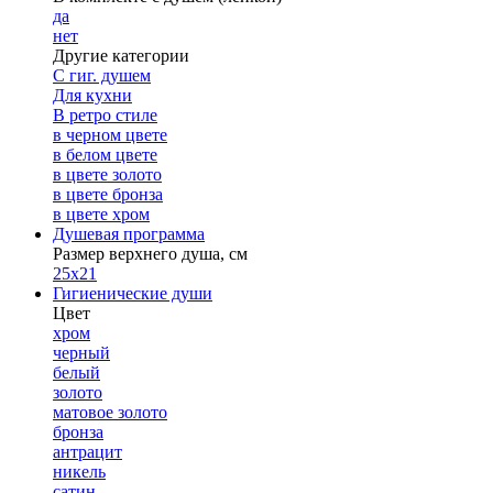
да
нет
Другие категории
С гиг. душем
Для кухни
В ретро стиле
в черном цвете
в белом цвете
в цвете золото
в цвете бронза
в цвете хром
Душевая программа
Размер верхнего душа, см
25х21
Гигиенические души
Цвет
хром
черный
белый
золото
матовое золото
бронза
антрацит
никель
сатин