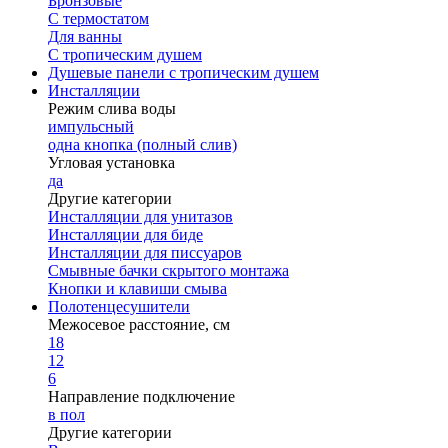
Бронзовые
С термостатом
Для ванны
С тропическим душем
Душевые панели с тропическим душем
Инсталляции
Режим слива воды
импульсный
одна кнопка (полный слив)
Угловая установка
да
Другие категории
Инсталляции для унитазов
Инсталляции для биде
Инсталляции для писсуаров
Смывные бачки скрытого монтажа
Кнопки и клавиши смыва
Полотенцесушители
Межосевое расстояние, см
18
12
6
Направление подключение
в пол
Другие категории