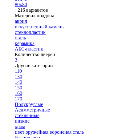
80х80
+216 вариантов
Материал поддона
акрил
искусственный камень
стеклопластик
сталь
керамика
АБС-пластик
Количество дверей
3
Другие категории
110
130
140
150
160
170
Полукруглые
Асимметричные
стеклянные
низкие
хром
цвет оружейная вороненая сталь
без поддона