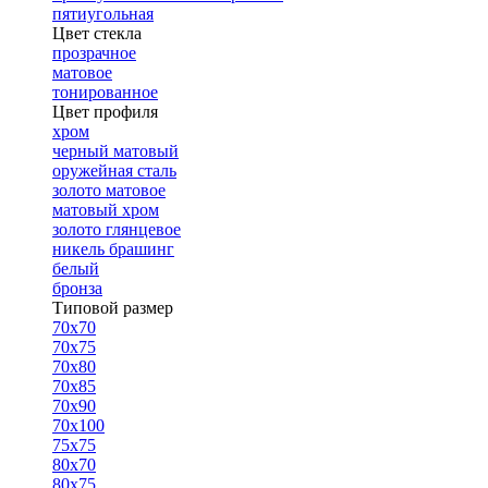
пятиугольная
Цвет стекла
прозрачное
матовое
тонированное
Цвет профиля
хром
черный матовый
оружейная сталь
золото матовое
матовый хром
золото глянцевое
никель брашинг
белый
бронза
Типовой размер
70х70
70х75
70х80
70х85
70х90
70х100
75х75
80х70
80х75