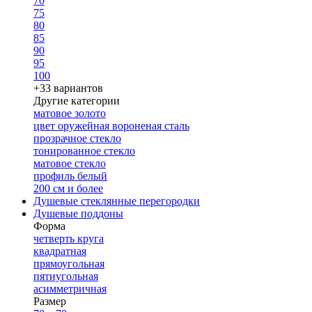
70
75
80
85
90
95
100
+33 вариантов
Другие категории
матовое золото
цвет оружейная вороненая сталь
прозрачное стекло
тонированное стекло
матовое стекло
профиль белый
200 см и более
Душевые стеклянные перегородки
Душевые поддоны
Форма
четверть круга
квадратная
прямоугольная
пятиугольная
асимметричная
Размер