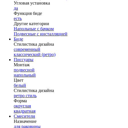
Угловая установка
да
Функция биде
есть
Другие категории
Напольные с бачком
Подвесные с инсталляцией
Биде
Стилистика дизайна
современный
классический (ретро)
Писсуары
Монтаж
подвесной
напольный
Цвет
белый
Стилистика дизайна
ретро стиль
Форма
округлая
квадратная
Смесители
Назначение
для раковины