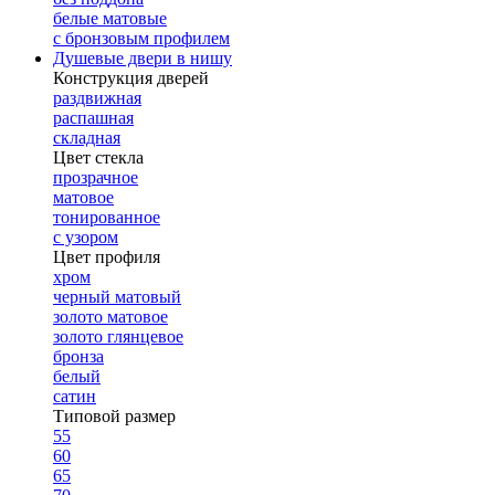
белые матовые
с бронзовым профилем
Душевые двери в нишу
Конструкция дверей
раздвижная
распашная
складная
Цвет стекла
прозрачное
матовое
тонированное
с узором
Цвет профиля
хром
черный матовый
золото матовое
золото глянцевое
бронза
белый
сатин
Типовой размер
55
60
65