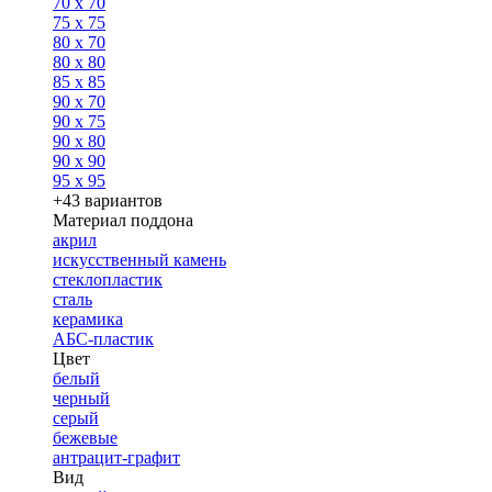
70 x 70
75 x 75
80 x 70
80 x 80
85 x 85
90 x 70
90 x 75
90 x 80
90 x 90
95 x 95
+43 вариантов
Материал поддона
акрил
искусственный камень
стеклопластик
сталь
керамика
АБС-пластик
Цвет
белый
черный
серый
бежевые
антрацит-графит
Вид