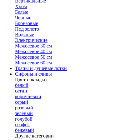
Вертикальные
Хром
Белые
Черные
Бронзовые
Под золото
Водяные
Электрические
Межосевое 30 см
Межосевое 40 см
Межосевое 50 см
Межосевое 60 см
Трапы и душевые лотки
Сифоны и сливы
Цвет накладки
белый
сатин
коричневый
серый
розовый
зеленый
голубой
графит
бежевый
Другие категории