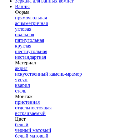
Зеркала для ванных комнат
Ванны
Форма
прямоугольная
асимметричная
угловая
овальная
пятиугольная
круглая
шестиугольная
нестандартная
Материал
акрил
искусственный камень-мрамор
чугун
кварил
сталь
Монтаж
пристенная
отдельностоящая
встраиваемый
Цвет
белый
черный матовый
белый матовый