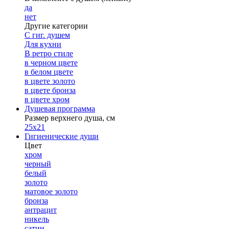
да
нет
Другие категории
С гиг. душем
Для кухни
В ретро стиле
в черном цвете
в белом цвете
в цвете золото
в цвете бронза
в цвете хром
Душевая программа
Размер верхнего душа, см
25х21
Гигиенические души
Цвет
хром
черный
белый
золото
матовое золото
бронза
антрацит
никель
сатин