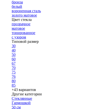
бронза
белый
вороненная сталь
золото матовое
Цвет стекла
прозрачное
матовое
тонированное
с узором
Типовой размер
30
40
50
60
67
70
75
76
80
85
+43 вариантов
Другие категории
Стеклянные
Гармошкой
50 см