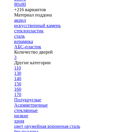
80х80
+216 вариантов
Материал поддона
акрил
искусственный камень
стеклопластик
сталь
керамика
АБС-пластик
Количество дверей
3
Другие категории
110
130
140
150
160
170
Полукруглые
Асимметричные
стеклянные
низкие
хром
цвет оружейная вороненая сталь
без поддона