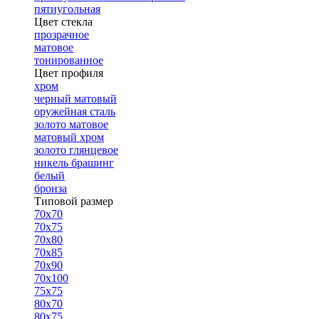
пятиугольная
Цвет стекла
прозрачное
матовое
тонированное
Цвет профиля
хром
черный матовый
оружейная сталь
золото матовое
матовый хром
золото глянцевое
никель брашинг
белый
бронза
Типовой размер
70х70
70х75
70х80
70х85
70х90
70х100
75х75
80х70
80х75