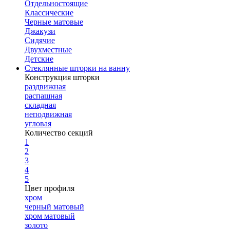
Отдельностоящие
Классические
Черные матовые
Джакузи
Сидячие
Двухместные
Детские
Стеклянные шторки на ванну
Конструкция шторки
раздвижная
распашная
складная
неподвижная
угловая
Количество секций
1
2
3
4
5
Цвет профиля
хром
черный матовый
хром матовый
золото