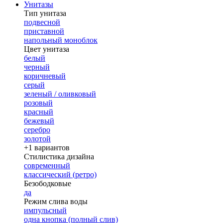
Унитазы
Тип унитаза
подвесной
приставной
напольный моноблок
Цвет унитаза
белый
черный
коричневый
серый
зеленый / оливковый
розовый
красный
бежевый
серебро
золотой
+1 вариантов
Стилистика дизайна
современный
классический (ретро)
Безободковые
да
Режим слива воды
импульсный
одна кнопка (полный слив)