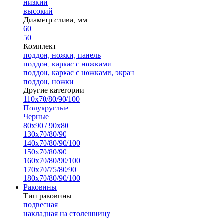
низкий
высокий
Диаметр слива, мм
60
50
Комплект
поддон, ножки, панель
поддон, каркас с ножками
поддон, каркас с ножками, экран
поддон, ножки
Другие категории
110х70/80/90/100
Полукруглые
Черные
80х90 / 90х80
130х70/80/90
140х70/80/90/100
150х70/80/90
160х70/80/90/100
170х70/75/80/90
180х70/80/90/100
Раковины
Тип раковины
подвесная
накладная на столешницу