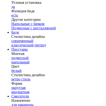
Угловая установка
да
Функция биде
есть
Другие категории
Напольные с бачком
Подвесные с инсталляцией
Биде
Стилистика дизайна
современный
классический (ретро)
Писсуары
Монтаж
подвесной
напольный
Цвет
белый
Стилистика дизайна
ретро стиль
Форма
округлая
квадратная
Смесители
Назначение
для раковины