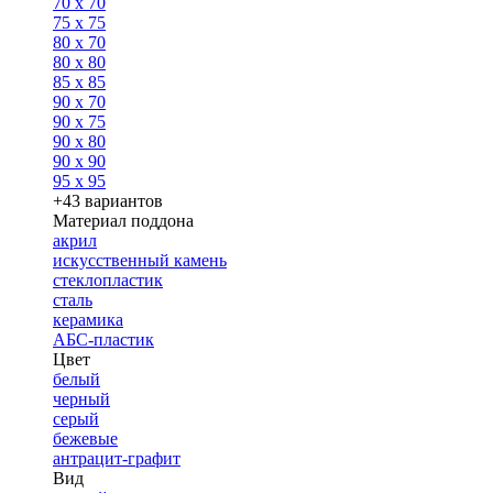
70 x 70
75 x 75
80 x 70
80 x 80
85 x 85
90 x 70
90 x 75
90 x 80
90 x 90
95 x 95
+43 вариантов
Материал поддона
акрил
искусственный камень
стеклопластик
сталь
керамика
АБС-пластик
Цвет
белый
черный
серый
бежевые
антрацит-графит
Вид