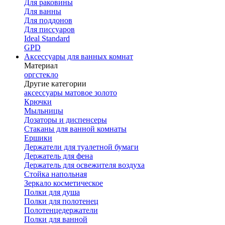
Для раковины
Для ванны
Для поддонов
Для писсуаров
Ideal Standard
GPD
Аксессуары для ванных комнат
Материал
оргстекло
Другие категории
аксессуары матовое золото
Крючки
Мыльницы
Дозаторы и диспенсеры
Стаканы для ванной комнаты
Ершики
Держатели для туалетной бумаги
Держатель для фена
Держатель для освежителя воздуха
Стойка напольная
Зеркало косметическое
Полки для душа
Полки для полотенец
Полотенцедержатели
Полки для ванной