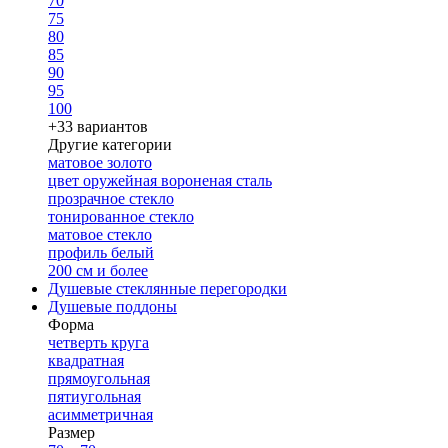
70
75
80
85
90
95
100
+33 вариантов
Другие категории
матовое золото
цвет оружейная вороненая сталь
прозрачное стекло
тонированное стекло
матовое стекло
профиль белый
200 см и более
Душевые стеклянные перегородки
Душевые поддоны
Форма
четверть круга
квадратная
прямоугольная
пятиугольная
асимметричная
Размер