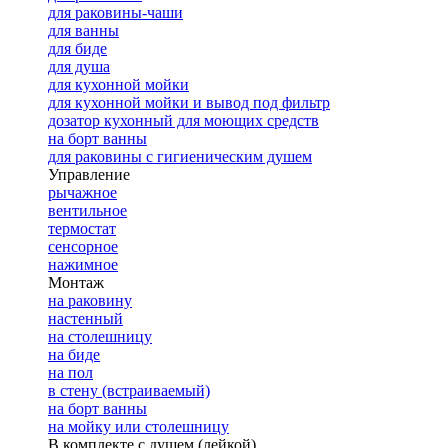
для раковины-чаши
для ванны
для биде
для душа
для кухонной мойки
для кухонной мойки и вывод под фильтр
дозатор кухонный для моющих средств
на борт ванны
для раковины с гигиеническим душем
Управление
рычажное
вентильное
термостат
сенсорное
нажимное
Монтаж
на раковину
настенный
на столешницу
на биде
на пол
в стену (встраиваемый)
на борт ванны
на мойку или столешницу
В комплекте с душем (лейкой)