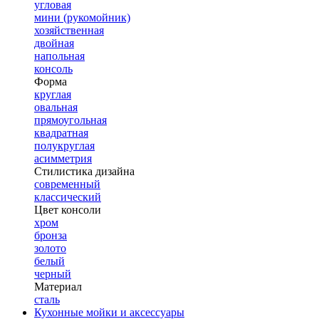
угловая
мини (рукомойник)
хозяйственная
двойная
напольная
консоль
Форма
круглая
овальная
прямоугольная
квадратная
полукруглая
асимметрия
Стилистика дизайна
современный
классический
Цвет консоли
хром
бронза
золото
белый
черный
Материал
сталь
Кухонные мойки и аксессуары