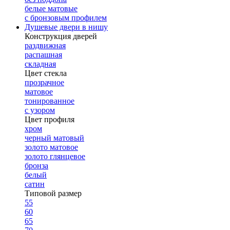
белые матовые
с бронзовым профилем
Душевые двери в нишу
Конструкция дверей
раздвижная
распашная
складная
Цвет стекла
прозрачное
матовое
тонированное
с узором
Цвет профиля
хром
черный матовый
золото матовое
золото глянцевое
бронза
белый
сатин
Типовой размер
55
60
65