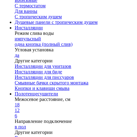
Бронзовые
С термостатом
Для ванны
С тропическим душем
Душевые панели с тропическим душем
Инсталляции
Режим слива воды
импульсный
одна кнопка (полный слив)
Угловая установка
да
Другие категории
Инсталляции для унитазов
Инсталляции для биде
Инсталляции для писсуаров
Смывные бачки скрытого монтажа
Кнопки и клавиши смыва
Полотенцесушители
Межосевое расстояние, см
18
12
6
Направление подключение
в пол
Другие категории