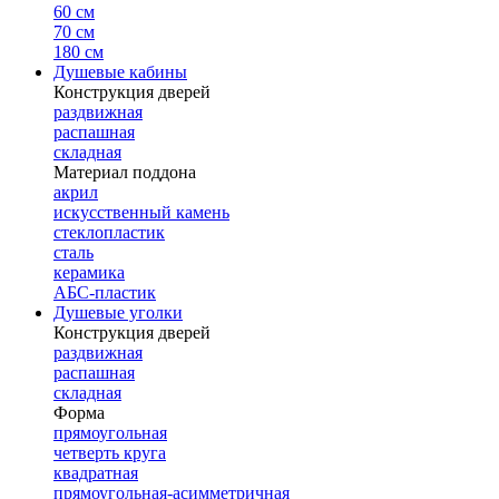
60 см
70 см
180 см
Душевые кабины
Конструкция дверей
раздвижная
распашная
складная
Материал поддона
акрил
искусственный камень
стеклопластик
сталь
керамика
АБС-пластик
Душевые уголки
Конструкция дверей
раздвижная
распашная
складная
Форма
прямоугольная
четверть круга
квадратная
прямоугольная-асимметричная