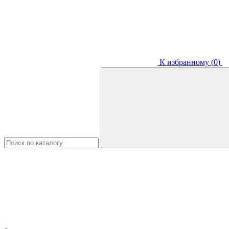
К избранному (
0
)