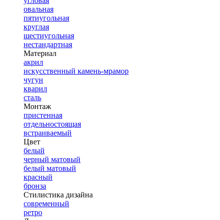
угловая
овальная
пятиугольная
круглая
шестиугольная
нестандартная
Материал
акрил
искусственный камень-мрамор
чугун
кварил
сталь
Монтаж
пристенная
отдельностоящая
встраиваемый
Цвет
белый
черный матовый
белый матовый
красный
бронза
Стилистика дизайна
современный
ретро