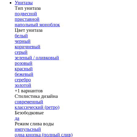
Унитазы
Тип унитаза
подвесной
приставной
напольный моноблок
Цвет унитаза
белый
черный
коричневый
серый
зеленый / оливковый
розовый
красный
бежевый
серебро
золотой
+1 вариантов
Стилистика дизайна
современный
классический (ретро)
Безободковые
да
Режим слива воды
импульсный
одна кнопка (полный слив)