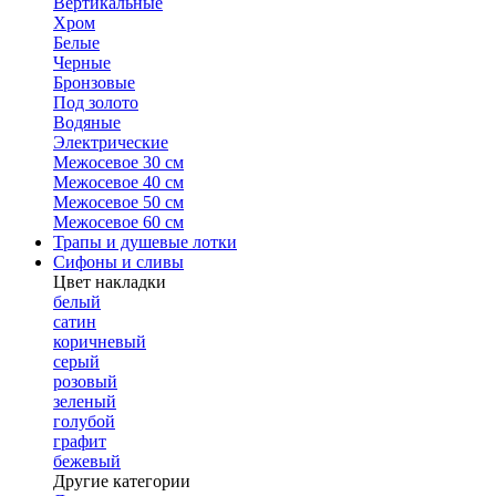
Вертикальные
Хром
Белые
Черные
Бронзовые
Под золото
Водяные
Электрические
Межосевое 30 см
Межосевое 40 см
Межосевое 50 см
Межосевое 60 см
Трапы и душевые лотки
Сифоны и сливы
Цвет накладки
белый
сатин
коричневый
серый
розовый
зеленый
голубой
графит
бежевый
Другие категории