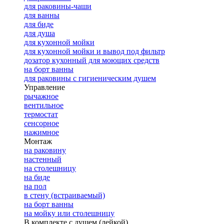
для раковины-чаши
для ванны
для биде
для душа
для кухонной мойки
для кухонной мойки и вывод под фильтр
дозатор кухонный для моющих средств
на борт ванны
для раковины с гигиеническим душем
Управление
рычажное
вентильное
термостат
сенсорное
нажимное
Монтаж
на раковину
настенный
на столешницу
на биде
на пол
в стену (встраиваемый)
на борт ванны
на мойку или столешницу
В комплекте с душем (лейкой)