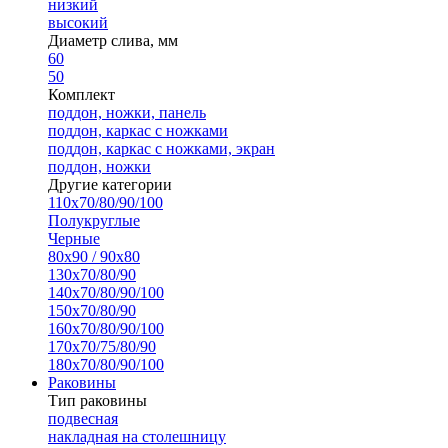
низкий
высокий
Диаметр слива, мм
60
50
Комплект
поддон, ножки, панель
поддон, каркас с ножками
поддон, каркас с ножками, экран
поддон, ножки
Другие категории
110х70/80/90/100
Полукруглые
Черные
80х90 / 90х80
130х70/80/90
140х70/80/90/100
150х70/80/90
160х70/80/90/100
170х70/75/80/90
180х70/80/90/100
Раковины
Тип раковины
подвесная
накладная на столешницу