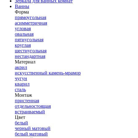
Зеркала для ванных комнат
Ванны
Форма
прямоугольная
асимметричная
угловая
овальная
пятиугольная
круглая
шестиугольная
нестандартная
Материал
акрил
искусственный камень-мрамор
чугун
кварил
сталь
Монтаж
пристенная
отдельностоящая
встраиваемый
Цвет
белый
черный матовый
белый матовый