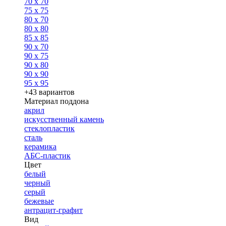
70 x 70
75 x 75
80 x 70
80 x 80
85 x 85
90 x 70
90 x 75
90 x 80
90 x 90
95 x 95
+43 вариантов
Материал поддона
акрил
искусственный камень
стеклопластик
сталь
керамика
АБС-пластик
Цвет
белый
черный
серый
бежевые
антрацит-графит
Вид