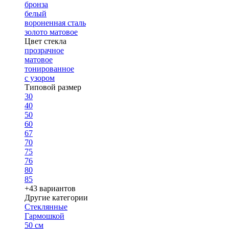
бронза
белый
вороненная сталь
золото матовое
Цвет стекла
прозрачное
матовое
тонированное
с узором
Типовой размер
30
40
50
60
67
70
75
76
80
85
+43 вариантов
Другие категории
Стеклянные
Гармошкой
50 см