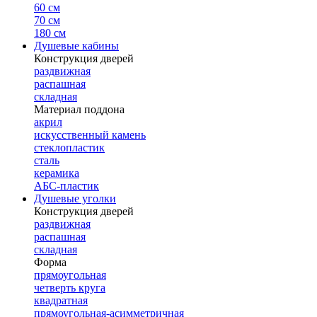
60 см
70 см
180 см
Душевые кабины
Конструкция дверей
раздвижная
распашная
складная
Материал поддона
акрил
искусственный камень
стеклопластик
сталь
керамика
АБС-пластик
Душевые уголки
Конструкция дверей
раздвижная
распашная
складная
Форма
прямоугольная
четверть круга
квадратная
прямоугольная-асимметричная