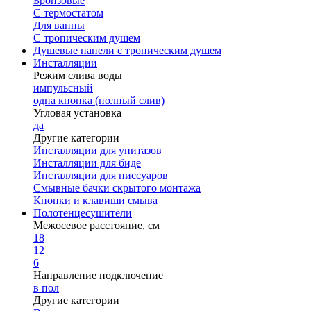
Бронзовые
С термостатом
Для ванны
С тропическим душем
Душевые панели с тропическим душем
Инсталляции
Режим слива воды
импульсный
одна кнопка (полный слив)
Угловая установка
да
Другие категории
Инсталляции для унитазов
Инсталляции для биде
Инсталляции для писсуаров
Смывные бачки скрытого монтажа
Кнопки и клавиши смыва
Полотенцесушители
Межосевое расстояние, см
18
12
6
Направление подключение
в пол
Другие категории