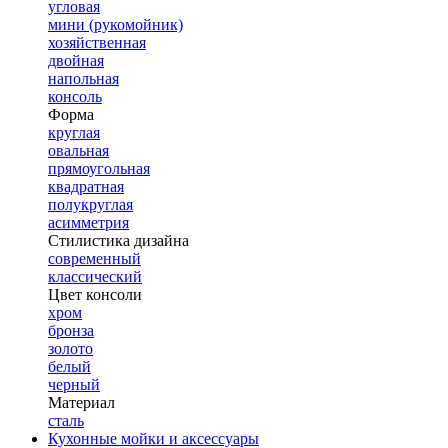
угловая
мини (рукомойник)
хозяйственная
двойная
напольная
консоль
Форма
круглая
овальная
прямоугольная
квадратная
полукруглая
асимметрия
Стилистика дизайна
современный
классический
Цвет консоли
хром
бронза
золото
белый
черный
Материал
сталь
Кухонные мойки и аксессуары