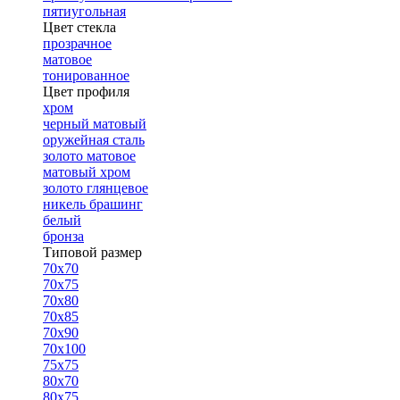
пятиугольная
Цвет стекла
прозрачное
матовое
тонированное
Цвет профиля
хром
черный матовый
оружейная сталь
золото матовое
матовый хром
золото глянцевое
никель брашинг
белый
бронза
Типовой размер
70х70
70х75
70х80
70х85
70х90
70х100
75х75
80х70
80х75