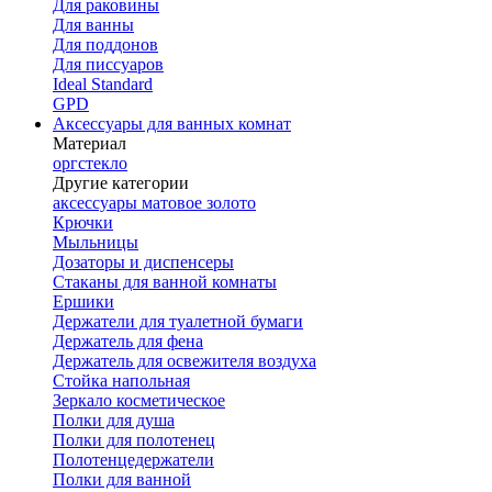
Для раковины
Для ванны
Для поддонов
Для писсуаров
Ideal Standard
GPD
Аксессуары для ванных комнат
Материал
оргстекло
Другие категории
аксессуары матовое золото
Крючки
Мыльницы
Дозаторы и диспенсеры
Стаканы для ванной комнаты
Ершики
Держатели для туалетной бумаги
Держатель для фена
Держатель для освежителя воздуха
Стойка напольная
Зеркало косметическое
Полки для душа
Полки для полотенец
Полотенцедержатели
Полки для ванной