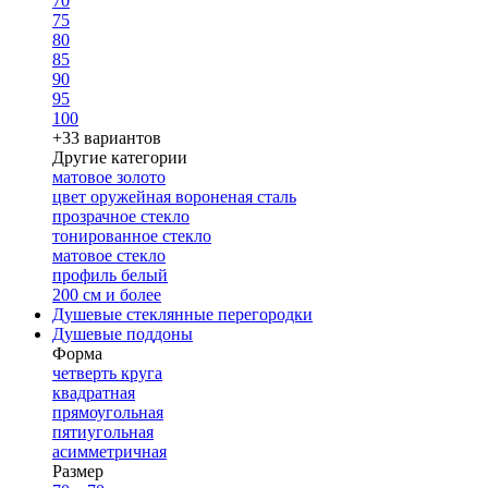
70
75
80
85
90
95
100
+33 вариантов
Другие категории
матовое золото
цвет оружейная вороненая сталь
прозрачное стекло
тонированное стекло
матовое стекло
профиль белый
200 см и более
Душевые стеклянные перегородки
Душевые поддоны
Форма
четверть круга
квадратная
прямоугольная
пятиугольная
асимметричная
Размер