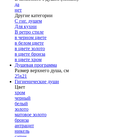
да
нет
Другие категории
С гиг. душем
Для кухни
В ретро стиле
в черном цвете
в белом цвете
в цвете золото
в цвете бронза
в цвете хром
Душевая программа
Размер верхнего душа, см
25х21
Гигиенические души
Цвет
хром
черный
белый
золото
матовое золото
бронза
антрацит
никель
сатин