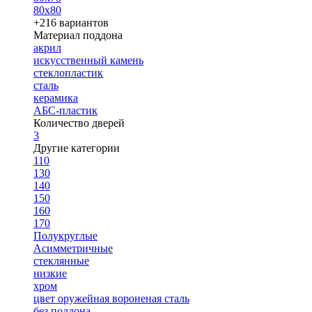
80х80
+216 вариантов
Материал поддона
акрил
искусственный камень
стеклопластик
сталь
керамика
АБС-пластик
Количество дверей
3
Другие категории
110
130
140
150
160
170
Полукруглые
Асимметричные
стеклянные
низкие
хром
цвет оружейная вороненая сталь
без поддона