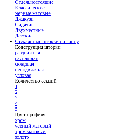
Отдельностоящие
Классические
Черные матовые
Джакузи
Сидячие
Двухместные
Детские
Стеклянные шторки на ванну
Конструкция шторки
раздвижная
распашная
складная
неподвижная
угловая
Количество секций
1
2
3
4
5
Цвет профиля
хром
черный матовый
хром матовый
золото