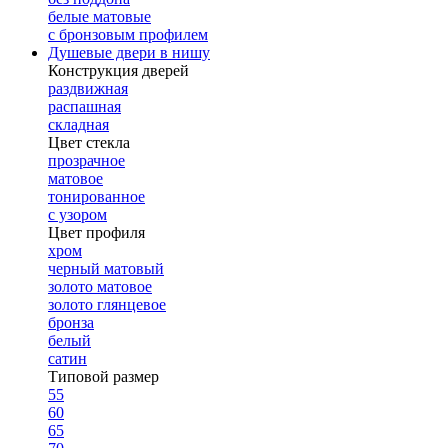
белые матовые
с бронзовым профилем
Душевые двери в нишу
Конструкция дверей
раздвижная
распашная
складная
Цвет стекла
прозрачное
матовое
тонированное
с узором
Цвет профиля
хром
черный матовый
золото матовое
золото глянцевое
бронза
белый
сатин
Типовой размер
55
60
65