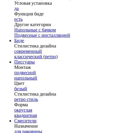
Угловая установка
да
Функция биде
есть
Другие категории
Напольные с бачком
Подвесные с инсталляцией
Биде
Стилистика дизайна
современный
классический (ретро)
Писсуары
Монтаж
подвесной
напольный
Цвет
белый
Стилистика дизайна
ретро стиль
Форма
округлая
квадратная
Смесители
Назначение
для раковины