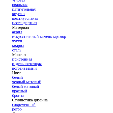
угловая
овальная
пятиугольная
круглая
шестиугольная
нестандартная
Материал
акрил
искусственный камень-мрамор
чугун
кварил
сталь
Монтаж
пристенная
отдельностоящая
встраиваемый
Цвет
белый
черный матовый
белый матовый
красный
бронза
Стилистика дизайна
современный
ретро