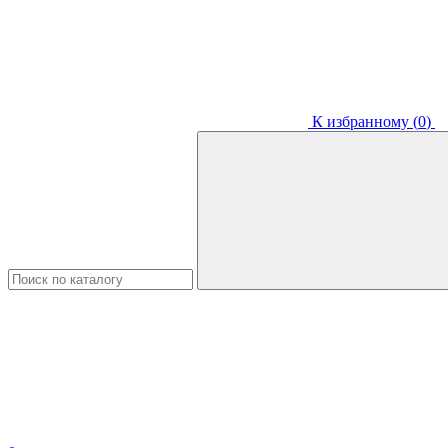
К избранному (
0
)